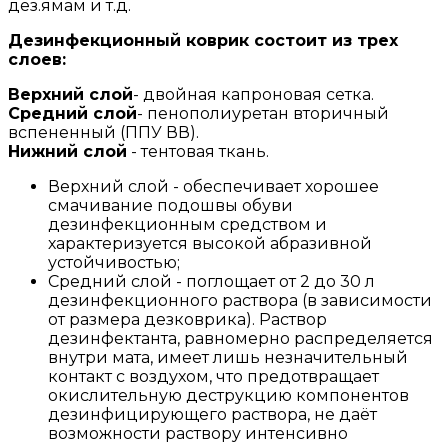
дез.ямам и т.д.
Дезинфекционный коврик состоит из трех
слоев:
Верхний слой
- двойная капроновая сетка.
Средний слой
- пенополиуретан вторичный
вспененный (ППУ ВВ).
Нижний слой
- тентовая ткань.
Верхний слой - обеспечивает хорошее
смачивание подошвы обуви
дезинфекционным средством и
характеризуется высокой абразивной
устойчивостью;
Средний слой - поглощает от 2 до 30 л
дезинфекционного раствора (в зависимости
от размера дезковрика). Раствор
дезинфектанта, равномерно распределяется
внутри мата, имеет лишь незначительный
контакт с воздухом, что предотвращает
окислительную деструкцию компонентов
дезинфицирующего раствора, не даёт
возможности раствору интенсивно