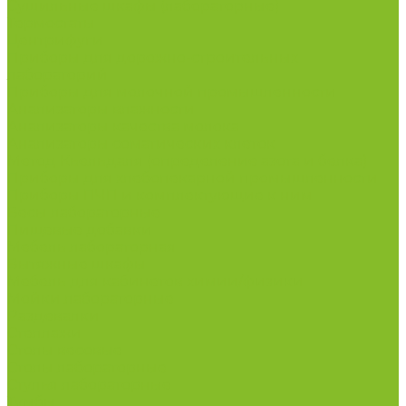
Сушильные шкафы (лабораторные)
Термостаты
Центрифуги
Приборы для дорожно-строительных
лабораторий
Приборы для молочной промышленности
Анализаторы влажности
Анализаторы качества молока
Анализаторы соматических клеток
Метод Кьельдаля (определение азота и белка)
Приборы для хлебопекарной промышленности
Приборы ПЧП и комплектующие к ним
Весы лабораторные
Пищевые добавки
Мебель лабораторная
Вытяжные шкафы
Мебель для кабинетов химии/физики
Мойки лабораторные
Раздевалки
Стеллажи
Столы весовые
Столы лабораторные
Стулья лабораторные
Тумбы