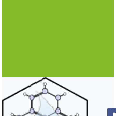
Термометр для сельского хозяйства
Термометр лабораторный
Термометр специальный
Термометр технический
Термометр электроконтактный
Вспомогательные материалы
Химия для бассейнов
Компания
Реквизиты
Сертификаты
Политика конфиденциальности
Прайс-лист
Спецпредложения
Доставка и оплата
Статьи
Контакты