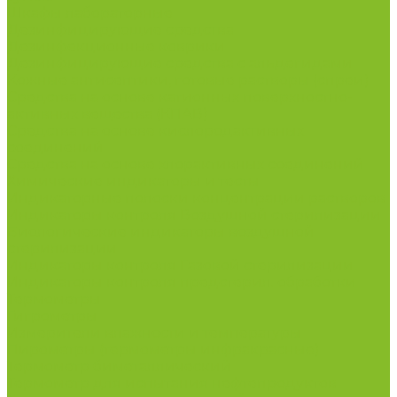
Шкафы лабораторные
Дезинфицирующие средства
Дезинфекционные коврики
Дезинфицирующие средства с альдегидами
Кожные антисептики, готовые растворы (спреи)
Средства на основе катионных поверхностно-
активных вещества (КПАВ)
Средства на основе кислородактивных
соединений
Средства на основе хлорактивных соединений
Химические индикаторы и тесты
Индикаторные полоски концентрации растворов
Индикаторы контроля Воздушной стерилизации
Биологические индикаторы воздушной
стерилизации
Индикаторы контроля Газовой стерилизации
Индикаторы контроля предстерил. обработки
Термометры
Гигрометры
Измерители влажности и температуры
Пирометры (термометры инфракрасные)
Термометр биметаллический
Термометр для испытания нефтепродуктов