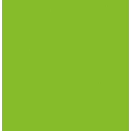
Маски и средства индивидуальной защиты
Термометры бесконтактные инфракрасные
Посуда лабораторная
Лабораторная посуда из пластика
Лабораторная посуда из стекла
Ареометры
Лабораторная посуда из фарфора
Приборы и оборудование
Микроскопы
Общелабораторное оборудование
Аквадистилляторы
Анализаторы
Бани лабораторные, колбонагреватели
Вискозиметры
Мешалки магнитные, перемешивающие
устройства
Нитратометры
Печи муфельные
Плиты нагревательные
Прочее лабораторное оборудование
рН-метры, иономеры, кондуктометры
Спектрофотометры и рефрактометры
Стерилизаторы