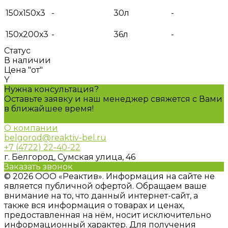
150х150х3
-
30л
-
150х200х3
-
36л
-
Статус
В наличии
Цена "от"
Y
Нужна консультация?
Оставьте заявку и наш менеджер свяжется с Вами
в ближайшее время!
Задать вопрос
О компании
belgorod@reaktiv-bel.ru
+7 (4722) 22-40-22
г. Белгород, Сумская улица, 46
Заказать звонок
© 2026 ООО «Реактив». Информация на сайте не
является публичной офертой. Обращаем ваше
внимание на то, что данный интернет-сайт, а
также вся информация о товарах и ценах,
предоставленная на нём, носит исключительно
информационный характер. Для получения