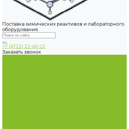
Поставка химических реактивов и лабораторного
оборудования
+7 (4722) 22-40-22
Заказать звонок
...
Каталог товаров
Химические реактивы
ГСО
Индикаторы
Питательные среды
Реагенты для водоподготовки
Реактивы
Стандарт-титры
Продукция для профилактики и борьбы с
инфекциями
Оборудование для дезинфекции
Дозаторы (диспенсеры) контактные и
бесконтактные