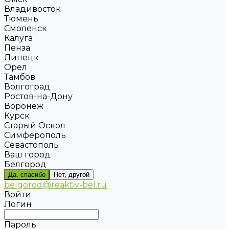
Владивосток
Тюмень
Смоленск
Калуга
Пенза
Липецк
Орел
Тамбов
Волгоград
Ростов-на-Дону
Воронеж
Курск
Старый Оскол
Симферополь
Севастополь
Ваш город
Белгород
Да, спасибо
Нет, другой
belgorod@reaktiv-bel.ru
Войти
Логин
Пароль