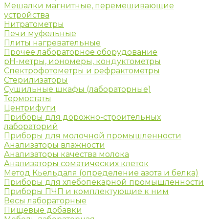
Мешалки магнитные, перемешивающие
устройства
Нитратометры
Печи муфельные
Плиты нагревательные
Прочее лабораторное оборудование
рН-метры, иономеры, кондуктометры
Спектрофотометры и рефрактометры
Стерилизаторы
Сушильные шкафы (лабораторные)
Термостаты
Центрифуги
Приборы для дорожно-строительных
лабораторий
Приборы для молочной промышленности
Анализаторы влажности
Анализаторы качества молока
Анализаторы соматических клеток
Метод Кьельдаля (определение азота и белка)
Приборы для хлебопекарной промышленности
Приборы ПЧП и комплектующие к ним
Весы лабораторные
Пищевые добавки