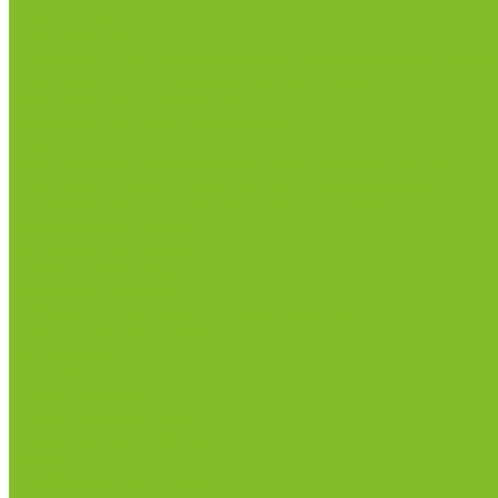
Термостаты
Центрифуги
Приборы для дорожно-строительных лабораторий
Приборы для молочной промышленности
Анализаторы влажности
Анализаторы качества молока
Анализаторы соматических клеток
Метод Кьельдаля (определение азота и белка)
Приборы для хлебопекарной промышленности
Приборы ПЧП и комплектующие к ним
Весы лабораторные
Пищевые добавки
Мебель лабораторная
Вытяжные шкафы
Мебель для кабинетов химии/физики
Мойки лабораторные
Раздевалки
Стеллажи
Столы весовые
Столы лабораторные
Стулья лабораторные
Тумбы
Шкафы лабораторные