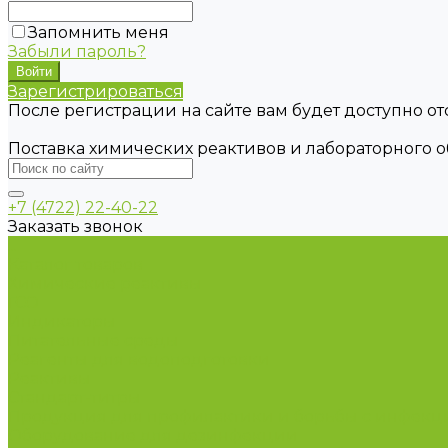
Запомнить меня
Забыли пароль?
Зарегистрироваться
После регистрации на сайте вам будет доступно о
Поставка химических реактивов и лабораторного 
+7 (4722) 22-40-22
Заказать звонок
...
Каталог товаров
Химические реактивы
ГСО
Индикаторы
Питательные среды
Реагенты для водоподготовки
Реактивы
Стандарт-титры
Продукция для профилактики и борьбы с инфек
Оборудование для дезинфекции