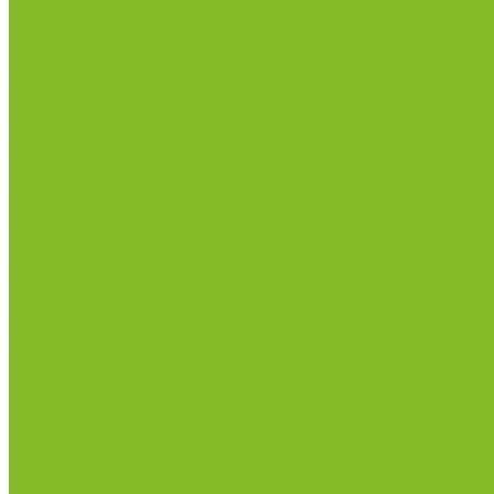
Дезинфицирующие средства
Дезинфекционные коврики
Дезинфицирующие средства с альдегидами
Кожные антисептики, готовые растворы (спреи)
Средства на основе катионных поверхностно-актив
Средства на основе кислородактивных соединени
Средства на основе хлорактивных соединений
Химические индикаторы и тесты
Индикаторные полоски концентрации растворов
Индикаторы контроля Воздушной стерилизации
Биологические индикаторы воздушной стерилиз
Индикаторы контроля Газовой стерилизации
Индикаторы контроля предстерил. обработки
Термометры
Гигрометры
Измерители влажности и температуры
Пирометры (термометры инфракрасные)
Термометр биметаллический
Термометр для испытания нефтепродуктов
Термометр для сельского хозяйства
Термометр лабораторный
Термометр специальный
Термометр технический
Термометр электроконтактный