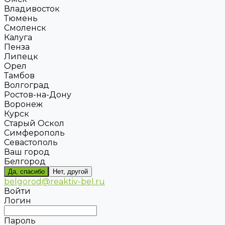
Владивосток
Тюмень
Смоленск
Калуга
Пенза
Липецк
Орел
Тамбов
Волгоград
Ростов-на-Дону
Воронеж
Курск
Старый Оскол
Симферополь
Севастополь
Ваш город
Белгород
Да, спасибо
Нет, другой
belgorod@reaktiv-bel.ru
Войти
Логин
Пароль