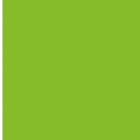
Дозаторы (диспенсеры) контактные и бесконтактн
Маски и средства индивидуальной защиты
Термометры бесконтактные инфракрасные
Посуда лабораторная
Лабораторная посуда из пластика
Лабораторная посуда из стекла
Ареометры
Лабораторная посуда из фарфора
Приборы и оборудование
Микроскопы
Общелабораторное оборудование
Аквадистилляторы
Анализаторы
Бани лабораторные, колбонагреватели
Вискозиметры
Мешалки магнитные, перемешивающие устройств
Нитратометры
Печи муфельные
Плиты нагревательные
Прочее лабораторное оборудование
рН-метры, иономеры, кондуктометры
Спектрофотометры и рефрактометры
Стерилизаторы
Сушильные шкафы (лабораторные)