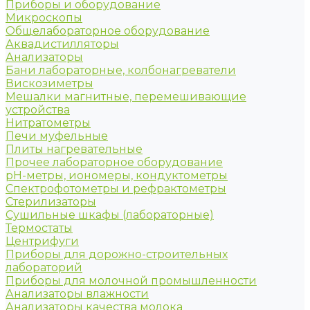
Приборы и оборудование
Микроскопы
Общелабораторное оборудование
Аквадистилляторы
Анализаторы
Бани лабораторные, колбонагреватели
Вискозиметры
Мешалки магнитные, перемешивающие
устройства
Нитратометры
Печи муфельные
Плиты нагревательные
Прочее лабораторное оборудование
рН-метры, иономеры, кондуктометры
Спектрофотометры и рефрактометры
Стерилизаторы
Сушильные шкафы (лабораторные)
Термостаты
Центрифуги
Приборы для дорожно-строительных
лабораторий
Приборы для молочной промышленности
Анализаторы влажности
Анализаторы качества молока