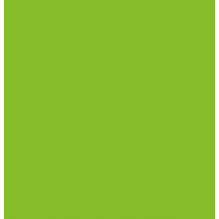
Пищевые добавки
Мебель лабораторная
Вытяжные шкафы
Мебель для кабинетов химии/физики
Мойки лабораторные
Раздевалки
Стеллажи
Столы весовые
Столы лабораторные
Стулья лабораторные
Тумбы
Шкафы лабораторные
Дезинфицирующие средства
Дезинфекционные коврики
Дезинфицирующие средства с альдегидами
Кожные антисептики, готовые растворы (спреи)
Средства на основе катионных поверхностно-
активных вещества (КПАВ)
Средства на основе кислородактивных
соединений
Средства на основе хлорактивных соединений
Химические индикаторы и тесты
Индикаторные полоски концентрации растворов
Индикаторы контроля Воздушной стерилизации