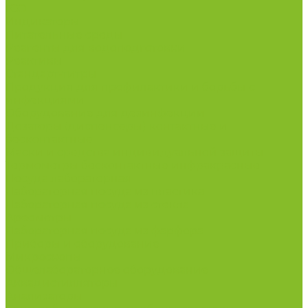
ГСО
Индикаторы
Питательные среды
Реагенты для водоподготовки
Реактивы
Стандарт-титры
Продукция для профилактики и борьбы с
инфекциями
Оборудование для дезинфекции
Дозаторы (диспенсеры) контактные и
бесконтактные
Маски и средства индивидуальной защиты
Термометры бесконтактные инфракрасные
Посуда лабораторная
Лабораторная посуда из пластика
Лабораторная посуда из стекла
Ареометры
Лабораторная посуда из фарфора
Приборы и оборудование
Микроскопы
Общелабораторное оборудование
Аквадистилляторы
Анализаторы