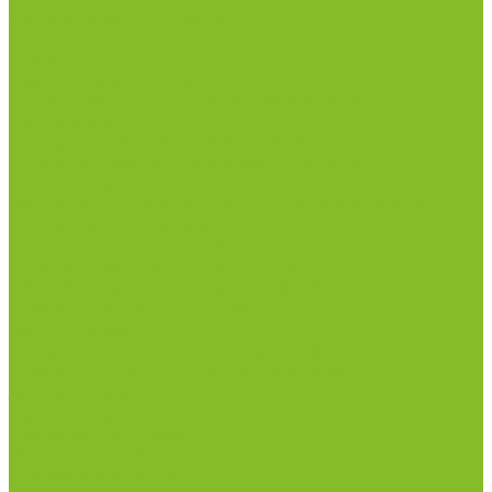
Химические реактивы
ГСО
Индикаторы
Питательные среды
Продукция для профилактики и борьбы с
инфекциями
Оборудование для дезинфекции
Дозаторы (диспенсеры) контактные и
бесконтактные
Маски и средства индивидуальной защиты
Посуда лабораторная
Лабораторная посуда из пластика
Лабораторная посуда из стекла
Лабораторная посуда из фарфора
Приборы и оборудование
Микроскопы
Общелабораторное оборудование
Приборы для дорожно-строительных
лабораторий
Весы лабораторные
Пищевые добавки
Мебель лабораторная
Вытяжные шкафы