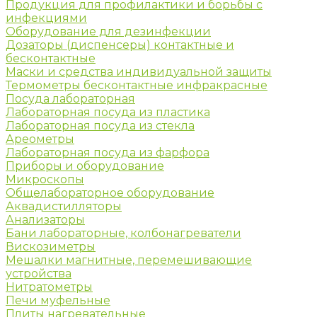
Продукция для профилактики и борьбы с
инфекциями
Оборудование для дезинфекции
Дозаторы (диспенсеры) контактные и
бесконтактные
Маски и средства индивидуальной защиты
Термометры бесконтактные инфракрасные
Посуда лабораторная
Лабораторная посуда из пластика
Лабораторная посуда из стекла
Ареометры
Лабораторная посуда из фарфора
Приборы и оборудование
Микроскопы
Общелабораторное оборудование
Аквадистилляторы
Анализаторы
Бани лабораторные, колбонагреватели
Вискозиметры
Мешалки магнитные, перемешивающие
устройства
Нитратометры
Печи муфельные
Плиты нагревательные