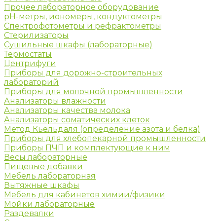
Прочее лабораторное оборудование
рН-метры, иономеры, кондуктометры
Спектрофотометры и рефрактометры
Стерилизаторы
Сушильные шкафы (лабораторные)
Термостаты
Центрифуги
Приборы для дорожно-строительных
лабораторий
Приборы для молочной промышленности
Анализаторы влажности
Анализаторы качества молока
Анализаторы соматических клеток
Метод Кьельдаля (определение азота и белка)
Приборы для хлебопекарной промышленности
Приборы ПЧП и комплектующие к ним
Весы лабораторные
Пищевые добавки
Мебель лабораторная
Вытяжные шкафы
Мебель для кабинетов химии/физики
Мойки лабораторные
Раздевалки