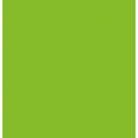
Биологические индикаторы воздушной
стерилизации
Индикаторы контроля Газовой стерилизации
Индикаторы контроля предстерил. обработки
Термометры
Гигрометры
Измерители влажности и температуры
Пирометры (термометры инфракрасные)
Термометр биметаллический
Термометр для испытания нефтепродуктов
Термометр для сельского хозяйства
Термометр лабораторный
Термометр специальный
Термометр технический
Термометр электроконтактный
Вспомогательные материалы
Химия для бассейнов
Компания
Реквизиты
Сертификаты
Политика конфиденциальности
Прайс-лист
Спецпредложения