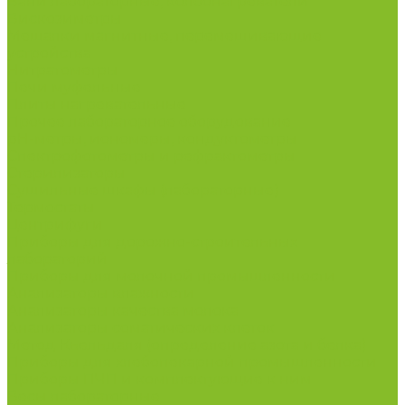
Бани лабораторные, колбонагреватели
Вискозиметры
Мешалки магнитные, перемешивающие
устройства
Нитратометры
Печи муфельные
Плиты нагревательные
Прочее лабораторное оборудование
рН-метры, иономеры, кондуктометры
Спектрофотометры и рефрактометры
Стерилизаторы
Сушильные шкафы (лабораторные)
Термостаты
Центрифуги
Приборы для дорожно-строительных
лабораторий
Приборы для молочной промышленности
Анализаторы влажности
Анализаторы качества молока
Анализаторы соматических клеток
Метод Кьельдаля (определение азота и белка)
Приборы для хлебопекарной промышленности
Приборы ПЧП и комплектующие к ним
Весы лабораторные