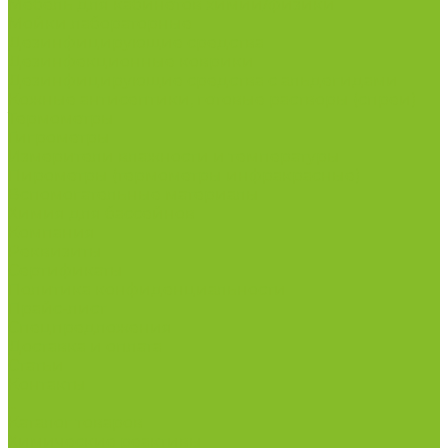
Мебель для кабинетов химии/физики
Мойки лабораторные
Дезинфицирующие средства
Дезинфекционные коврики
Дезинфицирующие средства с альдегидами
Кожные антисептики, готовые растворы (спреи)
Термометры
Гигрометры
Измерители влажности и температуры
Пирометры (термометры инфракрасные)
Вспомогательные материалы
Химия для бассейнов
Компания
Реквизиты
Сертификаты
Политика конфиденциальности
Прайс-лист
Спецпредложения
Доставка и оплата
Статьи
Контакты
...
Каталог товаров
Химические реактивы