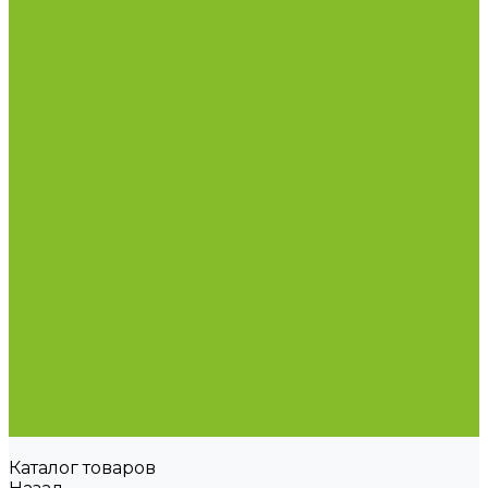
Гигрометры
Измерители влажности и температуры
Пирометры (термометры инфракрасные)
Термометр биметаллический
Термометр для испытания нефтепродуктов
Термометр для сельского хозяйства
Термометр лабораторный
Термометр специальный
Термометр технический
Термометр электроконтактный
Вспомогательные материалы
Химия для бассейнов
Компания
Реквизиты
Сертификаты
Политика конфиденциальности
Прайс-лист
Спецпредложения
Доставка и оплата
Статьи
Контакты
Каталог товаров