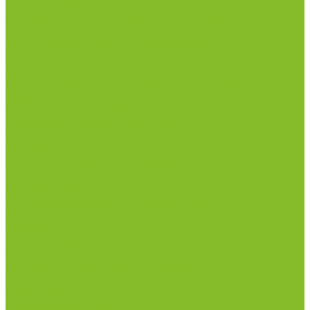
Стандарт-титры
Продукция для профилактики и борьбы с
инфекциями
Оборудование для дезинфекции
Дозаторы (диспенсеры) контактные и
бесконтактные
Маски и средства индивидуальной защиты
Термометры бесконтактные инфракрасные
Посуда лабораторная
Лабораторная посуда из пластика
Лабораторная посуда из стекла
Ареометры
Лабораторная посуда из фарфора
Приборы и оборудование
Микроскопы
Общелабораторное оборудование
Аквадистилляторы
Анализаторы
Бани лабораторные, колбонагреватели
Вискозиметры
Мешалки магнитные, перемешивающие
устройства
Нитратометры
Печи муфельные