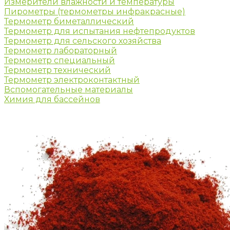
Измерители влажности и температуры
Пирометры (термометры инфракрасные)
Термометр биметаллический
Термометр для испытания нефтепродуктов
Термометр для сельского хозяйства
Термометр лабораторный
Термометр специальный
Термометр технический
Термометр электроконтактный
Вспомогательные материалы
Химия для бассейнов