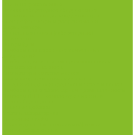
Плиты нагревательные
Прочее лабораторное оборудование
рН-метры, иономеры, кондуктометры
Спектрофотометры и рефрактометры
Стерилизаторы
Сушильные шкафы (лабораторные)
Термостаты
Центрифуги
Приборы для дорожно-строительных
лабораторий
Приборы для молочной промышленности
Анализаторы влажности
Анализаторы качества молока
Анализаторы соматических клеток
Метод Кьельдаля (определение азота и белка)
Приборы для хлебопекарной промышленности
Приборы ПЧП и комплектующие к ним
Весы лабораторные
Пищевые добавки
Мебель лабораторная
Вытяжные шкафы
Мебель для кабинетов химии/физики
Мойки лабораторные