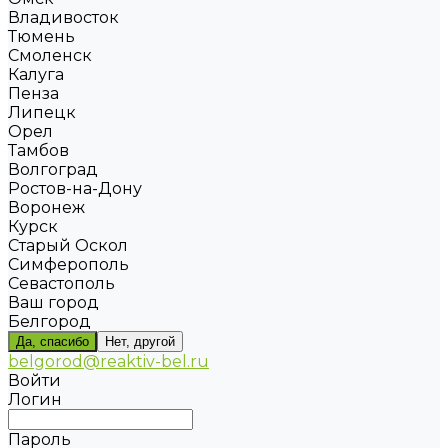
Владивосток
Тюмень
Смоленск
Калуга
Пенза
Липецк
Орел
Тамбов
Волгоград
Ростов-на-Дону
Воронеж
Курск
Старый Оскол
Симферополь
Севастополь
Ваш город
Белгород
Да, спасибо
Нет, другой
belgorod@reaktiv-bel.ru
Войти
Логин
Пароль