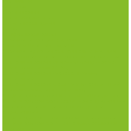
Раздевалки
Стеллажи
Столы весовые
Столы лабораторные
Стулья лабораторные
Тумбы
Шкафы лабораторные
Дезинфицирующие средства
Дезинфекционные коврики
Дезинфицирующие средства с альдегидами
Кожные антисептики, готовые растворы (спреи)
Средства на основе катионных поверхностно-
активных вещества (КПАВ)
Средства на основе кислородактивных
соединений
Средства на основе хлорактивных соединений
Химические индикаторы и тесты
Индикаторные полоски концентрации растворов
Индикаторы контроля Воздушной стерилизации
Биологические индикаторы воздушной
стерилизации
Индикаторы контроля Газовой стерилизации
Индикаторы контроля предстерил. обработки
Термометры