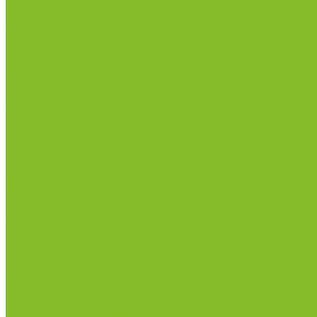
Лабораторная посуда из фарфора
Приборы и оборудование
Микроскопы
Общелабораторное оборудование
Аквадистилляторы
Анализаторы
Бани лабораторные, колбонагреватели
Вискозиметры
Мешалки магнитные, перемешивающие устройств
Нитратометры
Печи муфельные
Плиты нагревательные
Прочее лабораторное оборудование
рН-метры, иономеры, кондуктометры
Спектрофотометры и рефрактометры
Стерилизаторы
Сушильные шкафы (лабораторные)
Термостаты
Центрифуги
Приборы для дорожно-строительных лабораторий
Приборы для молочной промышленности
Анализаторы влажности
Анализаторы качества молока
Анализаторы соматических клеток