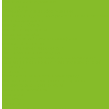
Приборы и оборудование
Микроскопы
Общелабораторное оборудование
Приборы для дорожно-строительных лабораторий
Весы лабораторные
Пищевые добавки
Мебель лабораторная
Вытяжные шкафы
Мебель для кабинетов химии/физики
Мойки лабораторные
Дезинфицирующие средства
Дезинфекционные коврики
Дезинфицирующие средства с альдегидами
Кожные антисептики, готовые растворы (спреи)
Термометры
Гигрометры
Измерители влажности и температуры
Пирометры (термометры инфракрасные)
Вспомогательные материалы
Химия для бассейнов
Компания
Реквизиты
Сертификаты
Политика конфиденциальности