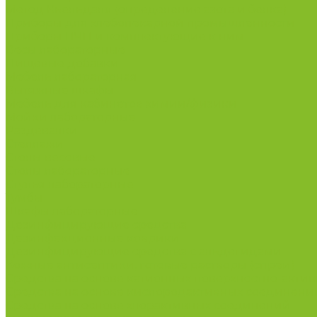
Метод Кьельдаля (определение азота и белка)
Приборы для хлебопекарной промышленности
Приборы ПЧП и комплектующие к ним
Весы лабораторные
Пищевые добавки
Мебель лабораторная
Вытяжные шкафы
Мебель для кабинетов химии/физики
Мойки лабораторные
Раздевалки
Стеллажи
Столы весовые
Столы лабораторные
Стулья лабораторные
Тумбы
Шкафы лабораторные
Дезинфицирующие средства
Дезинфекционные коврики
Дезинфицирующие средства с альдегидами
Кожные антисептики, готовые растворы (спреи)
Средства на основе катионных поверхностно-актив
Средства на основе кислородактивных соединени
Средства на основе хлорактивных соединений