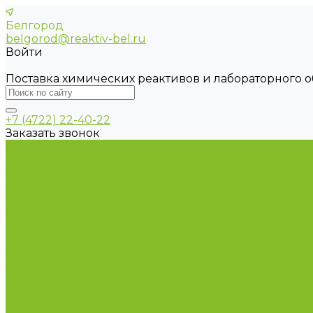
Белгород
belgorod@reaktiv-bel.ru
Войти
Поставка химических реактивов и лабораторного 
+7 (4722) 22-40-22
Заказать звонок
Каталог товаров
Химические реактивы
ГСО
Индикаторы
Питательные среды
Продукция для профилактики и борьбы с инфек
Оборудование для дезинфекции
Дозаторы (диспенсеры) контактные и бесконтактн
Маски и средства индивидуальной защиты
Посуда лабораторная
Лабораторная посуда из пластика
Лабораторная посуда из стекла
Лабораторная посуда из фарфора