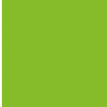
Химические индикаторы и тесты
Индикаторные полоски концентрации растворов
Индикаторы контроля Воздушной стерилизации
Биологические индикаторы воздушной стерилиз
Индикаторы контроля Газовой стерилизации
Индикаторы контроля предстерил. обработки
Термометры
Гигрометры
Измерители влажности и температуры
Пирометры (термометры инфракрасные)
Термометр биметаллический
Термометр для испытания нефтепродуктов
Термометр для сельского хозяйства
Термометр лабораторный
Термометр специальный
Термометр технический
Термометр электроконтактный
Вспомогательные материалы
Химия для бассейнов
Компания
Реквизиты
Сертификаты
Политика конфиденциальности
Прайс-лист