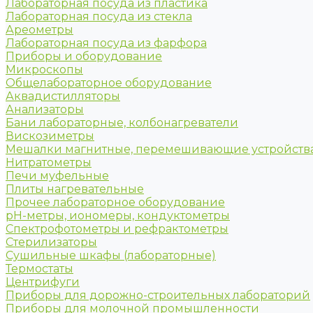
Лабораторная посуда из пластика
Лабораторная посуда из стекла
Ареометры
Лабораторная посуда из фарфора
Приборы и оборудование
Микроскопы
Общелабораторное оборудование
Аквадистилляторы
Анализаторы
Бани лабораторные, колбонагреватели
Вискозиметры
Мешалки магнитные, перемешивающие устройств
Нитратометры
Печи муфельные
Плиты нагревательные
Прочее лабораторное оборудование
рН-метры, иономеры, кондуктометры
Спектрофотометры и рефрактометры
Стерилизаторы
Сушильные шкафы (лабораторные)
Термостаты
Центрифуги
Приборы для дорожно-строительных лабораторий
Приборы для молочной промышленности