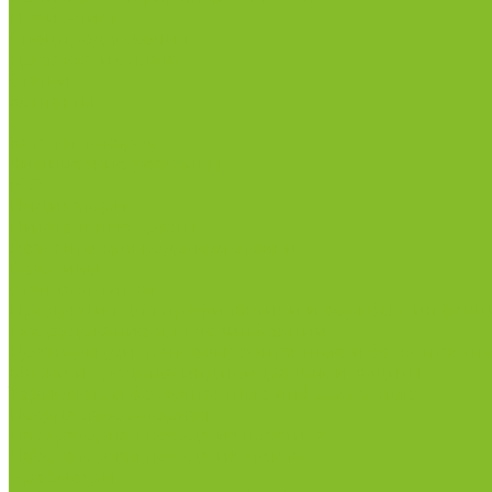
Прайс-лист
Спецпредложения
Доставка и оплата
Статьи
Контакты
...
Каталог товаров
Химические реактивы
ГСО
Индикаторы
Питательные среды
Реагенты для водоподготовки
Реактивы
Стандарт-титры
Продукция для профилактики и борьбы с инфек
Оборудование для дезинфекции
Дозаторы (диспенсеры) контактные и бесконтактн
Маски и средства индивидуальной защиты
Термометры бесконтактные инфракрасные
Посуда лабораторная
Лабораторная посуда из пластика
Лабораторная посуда из стекла
Ареометры