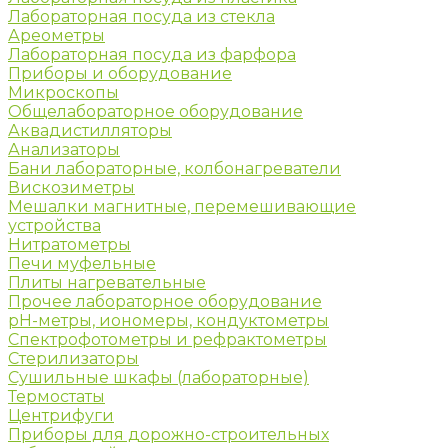
Лабораторная посуда из стекла
Ареометры
Лабораторная посуда из фарфора
Приборы и оборудование
Микроскопы
Общелабораторное оборудование
Аквадистилляторы
Анализаторы
Бани лабораторные, колбонагреватели
Вискозиметры
Мешалки магнитные, перемешивающие
устройства
Нитратометры
Печи муфельные
Плиты нагревательные
Прочее лабораторное оборудование
рН-метры, иономеры, кондуктометры
Спектрофотометры и рефрактометры
Стерилизаторы
Сушильные шкафы (лабораторные)
Термостаты
Центрифуги
Приборы для дорожно-строительных