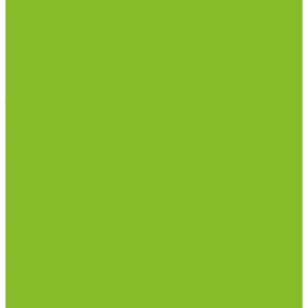
рН-метры, иономеры, кондуктометры
Спектрофотометры и рефрактометры
Стерилизаторы
Сушильные шкафы (лабораторные)
Термостаты
Центрифуги
Приборы для дорожно-строительных
лабораторий
Приборы для молочной промышленности
Анализаторы влажности
Анализаторы качества молока
Анализаторы соматических клеток
Метод Кьельдаля (определение азота и белка)
Приборы для хлебопекарной промышленности
Приборы ПЧП и комплектующие к ним
Весы лабораторные
Пищевые добавки
Мебель лабораторная
Вытяжные шкафы
Мебель для кабинетов химии/физики
Мойки лабораторные
Раздевалки
Стеллажи