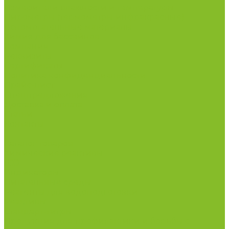
Измерители влажности и температуры
Пирометры (термометры инфракрасные)
Вспомогательные материалы
Химия для бассейнов
Компания
Реквизиты
Сертификаты
Политика конфиденциальности
Прайс-лист
Спецпредложения
Доставка и оплата
Статьи
Контакты
...
Каталог товаров
Химические реактивы
ГСО
Индикаторы
Питательные среды
Реагенты для водоподготовки
Реактивы
Стандарт-титры
Продукция для профилактики и борьбы с