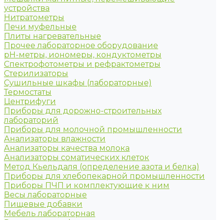
устройства
Нитратометры
Печи муфельные
Плиты нагревательные
Прочее лабораторное оборудование
рН-метры, иономеры, кондуктометры
Спектрофотометры и рефрактометры
Стерилизаторы
Сушильные шкафы (лабораторные)
Термостаты
Центрифуги
Приборы для дорожно-строительных
лабораторий
Приборы для молочной промышленности
Анализаторы влажности
Анализаторы качества молока
Анализаторы соматических клеток
Метод Кьельдаля (определение азота и белка)
Приборы для хлебопекарной промышленности
Приборы ПЧП и комплектующие к ним
Весы лабораторные
Пищевые добавки
Мебель лабораторная