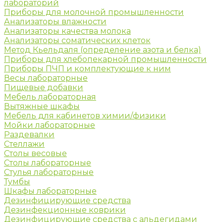
лабораторий
Приборы для молочной промышленности
Анализаторы влажности
Анализаторы качества молока
Анализаторы соматических клеток
Метод Кьельдаля (определение азота и белка)
Приборы для хлебопекарной промышленности
Приборы ПЧП и комплектующие к ним
Весы лабораторные
Пищевые добавки
Мебель лабораторная
Вытяжные шкафы
Мебель для кабинетов химии/физики
Мойки лабораторные
Раздевалки
Стеллажи
Столы весовые
Столы лабораторные
Стулья лабораторные
Тумбы
Шкафы лабораторные
Дезинфицирующие средства
Дезинфекционные коврики
Дезинфицирующие средства с альдегидами