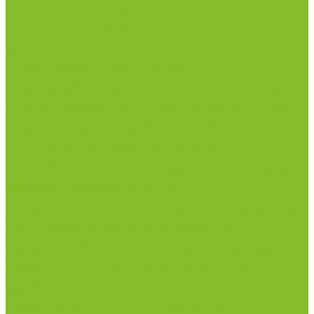
Столы весовые
Столы лабораторные
Стулья лабораторные
Тумбы
Шкафы лабораторные
Дезинфицирующие средства
Дезинфекционные коврики
Дезинфицирующие средства с альдегидами
Кожные антисептики, готовые растворы (спреи)
Средства на основе катионных поверхностно-
активных вещества (КПАВ)
Средства на основе кислородактивных
соединений
Средства на основе хлорактивных соединений
Химические индикаторы и тесты
Индикаторные полоски концентрации растворов
Индикаторы контроля Воздушной стерилизации
Биологические индикаторы воздушной
стерилизации
Индикаторы контроля Газовой стерилизации
Индикаторы контроля предстерил. обработки
Термометры
Гигрометры
Измерители влажности и температуры