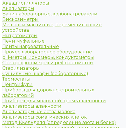
Аквадистилляторы
Анализаторы
Бани лабораторные, колбонагреватели
Вискозиметры
Мешалки магнитные, перемешивающие
устройства
Нитратометры
Печи муфельные
Плиты нагревательные
Прочее лабораторное оборудование
рН-метры, иономеры, кондуктометры
Спектрофотометры и рефрактометры
Стерилизаторы
Сушильные шкафы (лабораторные)
Термостаты
Центрифуги
Приборы для дорожно-строительных
лабораторий
Приборы для молочной промышленности
Анализаторы влажности
Анализаторы качества молока
Анализаторы соматических клеток
Метод Кьельдаля (определение азота и белка)
Приборы для хлебопекарной промышленности