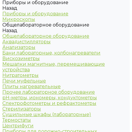
Приборы и оборудование
Назад
Приборы и оборудование
Микроскопы
Общелабораторное оборудование
Назад
Общелабораторное оборудование
Аквадистилляторы
Анализаторы
Бани лабораторные, колбонагреватели
Вискозиметры
Мешалки магнитные, перемешивающие
устройства
Нитратометры
Печи муфельные
Плиты нагревательные
Прочее лабораторное оборудование
рН-метры, иономеры, кондуктометры
Спектрофотометры и рефрактометры
Стерилизаторы
Сушильные шкафы (лабораторные)
Термостаты
Центрифуги
Приборы для дорожно-строительных