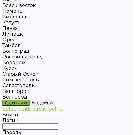
Владивосток
Тюмень
Смоленск
Калуга
Пенза
Липецк
Орел
Тамбов
Волгоград
Ростов-на-Дону
Воронеж
Курск
Старый Оскол
Симферополь
Севастополь
Ваш город
Белгород
Да, спасибо
Нет, другой
belgorod@reaktiv-bel.ru
Войти
Логин
Пароль