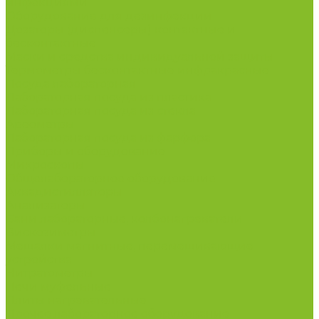
инфекциями
Оборудование для дезинфекции
Дозаторы (диспенсеры) контактные и
бесконтактные
Маски и средства индивидуальной защиты
Термометры бесконтактные инфракрасные
Посуда лабораторная
Лабораторная посуда из пластика
Лабораторная посуда из стекла
Ареометры
Лабораторная посуда из фарфора
Приборы и оборудование
Микроскопы
Общелабораторное оборудование
Аквадистилляторы
Анализаторы
Бани лабораторные, колбонагреватели
Вискозиметры
Мешалки магнитные, перемешивающие
устройства
Нитратометры
Печи муфельные
Плиты нагревательные
Прочее лабораторное оборудование