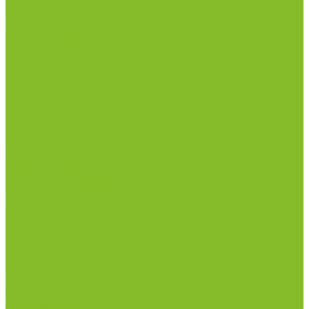
Дозаторы (диспенсеры) контактные и
бесконтактные
Маски и средства индивидуальной защиты
Посуда лабораторная
Лабораторная посуда из пластика
Лабораторная посуда из стекла
Лабораторная посуда из фарфора
Приборы и оборудование
Микроскопы
Общелабораторное оборудование
Приборы для дорожно-строительных
лабораторий
Весы лабораторные
Пищевые добавки
Мебель лабораторная
Вытяжные шкафы
Мебель для кабинетов химии/физики
Мойки лабораторные
Дезинфицирующие средства
Дезинфекционные коврики
Дезинфицирующие средства с альдегидами
Кожные антисептики, готовые растворы (спреи)
Термометры
Гигрометры