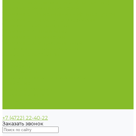
Пирометры (термометры инфракрасные)
Термометр биметаллический
Термометр для испытания нефтепродуктов
Термометр для сельского хозяйства
Термометр лабораторный
Термометр специальный
Термометр технический
Термометр электроконтактный
Вспомогательные материалы
Химия для бассейнов
Компания
Реквизиты
Сертификаты
Политика конфиденциальности
Прайс-лист
Спецпредложения
Доставка и оплата
Статьи
Контакты
+7 (4722) 22-40-22
Заказать звонок