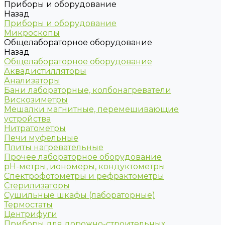
Приборы и оборудование
Назад
Приборы и оборудование
Микроскопы
Общелабораторное оборудование
Назад
Общелабораторное оборудование
Аквадистилляторы
Анализаторы
Бани лабораторные, колбонагреватели
Вискозиметры
Мешалки магнитные, перемешивающие
устройства
Нитратометры
Печи муфельные
Плиты нагревательные
Прочее лабораторное оборудование
рН-метры, иономеры, кондуктометры
Спектрофотометры и рефрактометры
Стерилизаторы
Сушильные шкафы (лабораторные)
Термостаты
Центрифуги
Приборы для дорожно-строительных