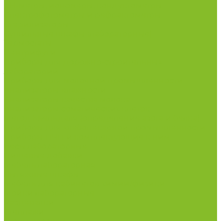
рН-метры, иономеры, кондуктометры
Спектрофотометры и рефрактометры
Стерилизаторы
Сушильные шкафы (лабораторные)
Термостаты
Центрифуги
Приборы для дорожно-строительных
лабораторий
Приборы для молочной промышленности
Анализаторы влажности
Анализаторы качества молока
Анализаторы соматических клеток
Метод Кьельдаля (определение азота и белка)
Приборы для хлебопекарной промышленности
Приборы ПЧП и комплектующие к ним
Весы лабораторные
Пищевые добавки
Мебель лабораторная
Вытяжные шкафы
Мебель для кабинетов химии/физики
Мойки лабораторные
Раздевалки
Стеллажи