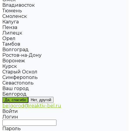
Владивосток
Тюмень
Смоленск
Калуга
Пенза
Липецк
Орел
Тамбов
Волгоград
Ростов-на-Дону
Воронеж
Курск
Старый Оскол
Симферополь
Севастополь
Ваш город
Белгород
Да, спасибо
Нет, другой
belgorod@reaktiv-bel.ru
Войти
Логин
Пароль