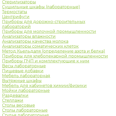
Стерилизаторы
Сушильные шкафы (лабораторные)
Термостаты
Центрифуги
Приборы для дорожно-строительных
лабораторий
Приборы для молочной промышленности
Анализаторы влажности
Анализаторы качества молока
Анализаторы соматических клеток
Метод Кьельдаля (определение азота и белка)
Приборы для хлебопекарной промышленности
Приборы ПЧП и комплектующие к ним
Весы лабораторные
Пищевые добавки
Мебель лабораторная
Вытяжные шкафы
Мебель для кабинетов химии/физики
Мойки лабораторные
Раздевалки
Стеллажи
Столы весовые
Столы лабораторные
Стулья лабораторные