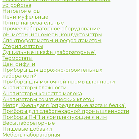
устройства
Нитратометры
Печи муфельные
Плиты нагревательные
Прочее лабораторное оборудование
рН-метры, иономеры, кондуктометры
Спектрофотометры и рефрактометры
Стерилизаторы
Сушильные шкафы (лабораторные)
Термостаты
Центрифуги
Приборы для дорожно-строительных
лабораторий
Приборы для молочной промышленности
Анализаторы влажности
Анализаторы качества молока
Анализаторы соматических клеток
Метод Кьельдаля (определение азота и белка)
Приборы для хлебопекарной промышленности
Приборы ПЧП и комплектующие к ним
Весы лабораторные
Пищевые добавки
Мебель лабораторная