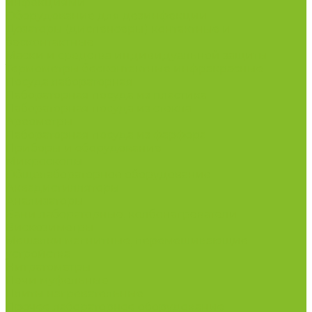
инфекциями
Оборудование для дезинфекции
Дозаторы (диспенсеры) контактные и
бесконтактные
Маски и средства индивидуальной защиты
Термометры бесконтактные инфракрасные
Посуда лабораторная
Лабораторная посуда из пластика
Лабораторная посуда из стекла
Ареометры
Лабораторная посуда из фарфора
Приборы и оборудование
Микроскопы
Общелабораторное оборудование
Аквадистилляторы
Анализаторы
Бани лабораторные, колбонагреватели
Вискозиметры
Мешалки магнитные, перемешивающие
устройства
Нитратометры
Печи муфельные
Плиты нагревательные
Прочее лабораторное оборудование