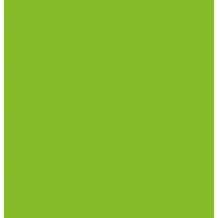
Измерители влажности и температуры
Пирометры (термометры инфракрасные)
Вспомогательные материалы
Химия для бассейнов
Компания
Реквизиты
Сертификаты
Политика конфиденциальности
Прайс-лист
Спецпредложения
Доставка и оплата
Статьи
Контакты
...
Каталог товаров
Химические реактивы
ГСО
Индикаторы
Питательные среды
Реагенты для водоподготовки
Реактивы
Стандарт-титры
Продукция для профилактики и борьбы с