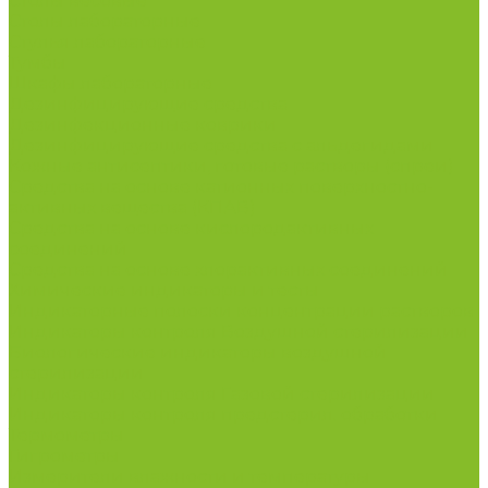
Столы весовые
Столы лабораторные
Стулья лабораторные
Тумбы
Шкафы лабораторные
Дезинфицирующие средства
Дезинфекционные коврики
Дезинфицирующие средства с альдегидами
Кожные антисептики, готовые растворы (спреи)
Средства на основе катионных поверхностно-
активных вещества (КПАВ)
Средства на основе кислородактивных
соединений
Средства на основе хлорактивных соединений
Химические индикаторы и тесты
Индикаторные полоски концентрации растворов
Индикаторы контроля Воздушной стерилизации
Биологические индикаторы воздушной
стерилизации
Индикаторы контроля Газовой стерилизации
Индикаторы контроля предстерил. обработки
Термометры
Гигрометры
Измерители влажности и температуры