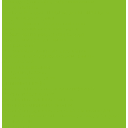
Дозаторы (диспенсеры) контактные и
бесконтактные
Маски и средства индивидуальной защиты
Посуда лабораторная
Лабораторная посуда из пластика
Лабораторная посуда из стекла
Лабораторная посуда из фарфора
Приборы и оборудование
Микроскопы
Общелабораторное оборудование
Приборы для дорожно-строительных
лабораторий
Весы лабораторные
Пищевые добавки
Мебель лабораторная
Вытяжные шкафы
Мебель для кабинетов химии/физики
Мойки лабораторные
Дезинфицирующие средства
Дезинфекционные коврики
Дезинфицирующие средства с альдегидами
Кожные антисептики, готовые растворы (спреи)
Термометры
Гигрометры