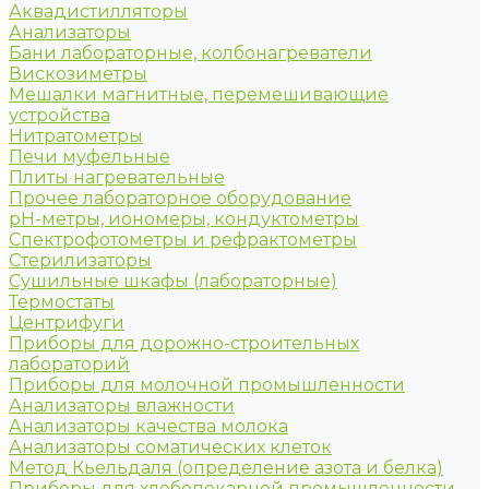
Аквадистилляторы
Анализаторы
Бани лабораторные, колбонагреватели
Вискозиметры
Мешалки магнитные, перемешивающие
устройства
Нитратометры
Печи муфельные
Плиты нагревательные
Прочее лабораторное оборудование
рН-метры, иономеры, кондуктометры
Спектрофотометры и рефрактометры
Стерилизаторы
Сушильные шкафы (лабораторные)
Термостаты
Центрифуги
Приборы для дорожно-строительных
лабораторий
Приборы для молочной промышленности
Анализаторы влажности
Анализаторы качества молока
Анализаторы соматических клеток
Метод Кьельдаля (определение азота и белка)
Приборы для хлебопекарной промышленности