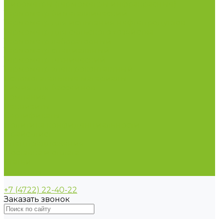
Пирометры (термометры инфракрасные)
Термометр биметаллический
Термометр для испытания нефтепродуктов
Термометр для сельского хозяйства
Термометр лабораторный
Термометр специальный
Термометр технический
Термометр электроконтактный
Вспомогательные материалы
Химия для бассейнов
Компания
Реквизиты
Сертификаты
Политика конфиденциальности
Прайс-лист
Спецпредложения
Доставка и оплата
Статьи
Контакты
+7 (4722) 22-40-22
Заказать звонок