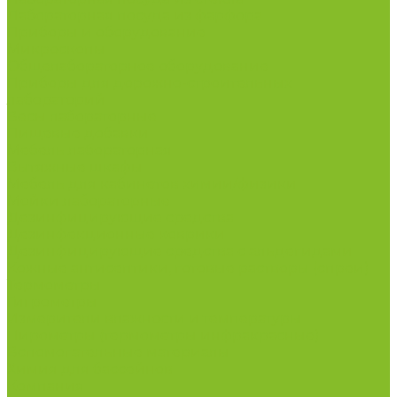
Лабораторная посуда из фарфора
Приборы и оборудование
Микроскопы
Общелабораторное оборудование
Приборы для дорожно-строительных
лабораторий
Весы лабораторные
Пищевые добавки
Мебель лабораторная
Вытяжные шкафы
Мебель для кабинетов химии/физики
Мойки лабораторные
Дезинфицирующие средства
Дезинфекционные коврики
Дезинфицирующие средства с альдегидами
Кожные антисептики, готовые растворы (спреи)
Термометры
Гигрометры
Измерители влажности и температуры
Пирометры (термометры инфракрасные)
Вспомогательные материалы
Химия для бассейнов
Компания