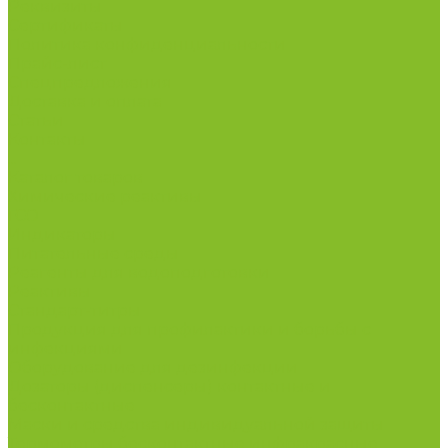
Реквизиты
Сертификаты
Политика конфиденциальности
Прайс-лист
Спецпредложения
Доставка и оплата
Статьи
Контакты
...
Каталог товаров
Химические реактивы
ГСО
Индикаторы
Питательные среды
Реагенты для водоподготовки
Реактивы
Стандарт-титры
Продукция для профилактики и борьбы с
инфекциями
Оборудование для дезинфекции
Дозаторы (диспенсеры) контактные и
бесконтактные
Маски и средства индивидуальной защиты
Термометры бесконтактные инфракрасные