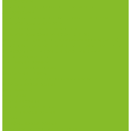
Центрифуги
Приборы для дорожно-строительных
лабораторий
Приборы для молочной промышленности
Анализаторы влажности
Анализаторы качества молока
Анализаторы соматических клеток
Метод Кьельдаля (определение азота и белка)
Приборы для хлебопекарной промышленности
Приборы ПЧП и комплектующие к ним
Весы лабораторные
Пищевые добавки
Мебель лабораторная
Вытяжные шкафы
Мебель для кабинетов химии/физики
Мойки лабораторные
Раздевалки
Стеллажи
Столы весовые
Столы лабораторные
Стулья лабораторные
Тумбы
Шкафы лабораторные
Дезинфицирующие средства