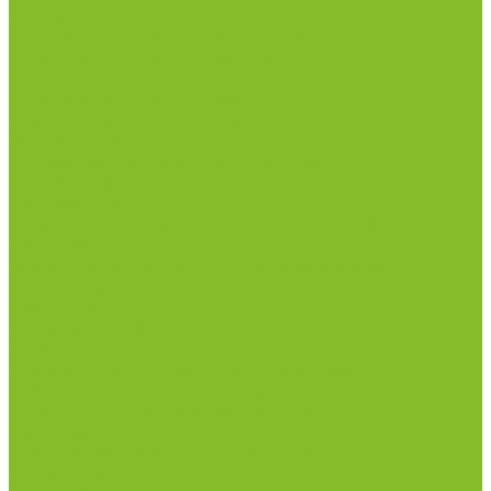
Посуда лабораторная
Лабораторная посуда из пластика
Лабораторная посуда из стекла
Ареометры
Лабораторная посуда из фарфора
Приборы и оборудование
Микроскопы
Общелабораторное оборудование
Аквадистилляторы
Анализаторы
Бани лабораторные, колбонагреватели
Вискозиметры
Мешалки магнитные, перемешивающие
устройства
Нитратометры
Печи муфельные
Плиты нагревательные
Прочее лабораторное оборудование
рН-метры, иономеры, кондуктометры
Спектрофотометры и рефрактометры
Стерилизаторы
Сушильные шкафы (лабораторные)
Термостаты