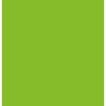
Дезинфекционные коврики
Дезинфицирующие средства с альдегидами
Кожные антисептики, готовые растворы (спреи)
Средства на основе катионных поверхностно-
активных вещества (КПАВ)
Средства на основе кислородактивных
соединений
Средства на основе хлорактивных соединений
Химические индикаторы и тесты
Индикаторные полоски концентрации растворов
Индикаторы контроля Воздушной стерилизации
Биологические индикаторы воздушной
стерилизации
Индикаторы контроля Газовой стерилизации
Индикаторы контроля предстерил. обработки
Термометры
Гигрометры
Измерители влажности и температуры
Пирометры (термометры инфракрасные)
Термометр биметаллический
Термометр для испытания нефтепродуктов
Термометр для сельского хозяйства
Термометр лабораторный