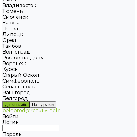
Владивосток
Тюмень
Смоленск
Калуга
Пенза
Липецк
Орел
Тамбов
Волгоград
Ростов-на-Дону
Воронеж
Курск
Старый Оскол
Симферополь
Севастополь
Ваш город
Белгород
Да, спасибо
Нет, другой
belgorod@reaktiv-bel.ru
Войти
Логин
Пароль