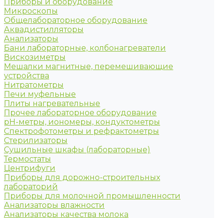
Приборы и оборудование
Микроскопы
Общелабораторное оборудование
Аквадистилляторы
Анализаторы
Бани лабораторные, колбонагреватели
Вискозиметры
Мешалки магнитные, перемешивающие
устройства
Нитратометры
Печи муфельные
Плиты нагревательные
Прочее лабораторное оборудование
рН-метры, иономеры, кондуктометры
Спектрофотометры и рефрактометры
Стерилизаторы
Сушильные шкафы (лабораторные)
Термостаты
Центрифуги
Приборы для дорожно-строительных
лабораторий
Приборы для молочной промышленности
Анализаторы влажности
Анализаторы качества молока