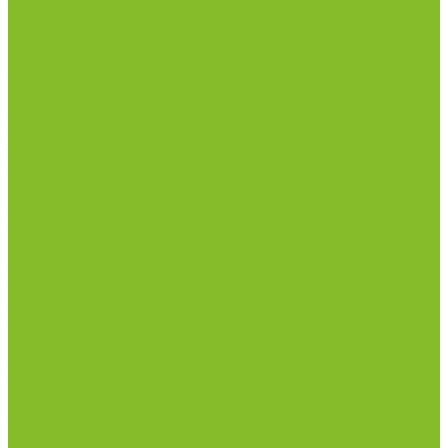
рН-метры, иономеры, кондуктометры
Спектрофотометры и рефрактометры
Стерилизаторы
Сушильные шкафы (лабораторные)
Термостаты
Центрифуги
Приборы для дорожно-строительных
лабораторий
Приборы для молочной промышленности
Анализаторы влажности
Анализаторы качества молока
Анализаторы соматических клеток
Метод Кьельдаля (определение азота и белка)
Приборы для хлебопекарной промышленности
Приборы ПЧП и комплектующие к ним
Весы лабораторные
Пищевые добавки
Мебель лабораторная
Вытяжные шкафы
Мебель для кабинетов химии/физики
Мойки лабораторные
Раздевалки
Стеллажи