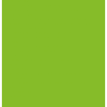
инфекциями
Оборудование для дезинфекции
Дозаторы (диспенсеры) контактные и
бесконтактные
Маски и средства индивидуальной защиты
Термометры бесконтактные инфракрасные
Посуда лабораторная
Лабораторная посуда из пластика
Лабораторная посуда из стекла
Ареометры
Лабораторная посуда из фарфора
Приборы и оборудование
Микроскопы
Общелабораторное оборудование
Аквадистилляторы
Анализаторы
Бани лабораторные, колбонагреватели
Вискозиметры
Мешалки магнитные, перемешивающие
устройства
Нитратометры
Печи муфельные
Плиты нагревательные
Прочее лабораторное оборудование