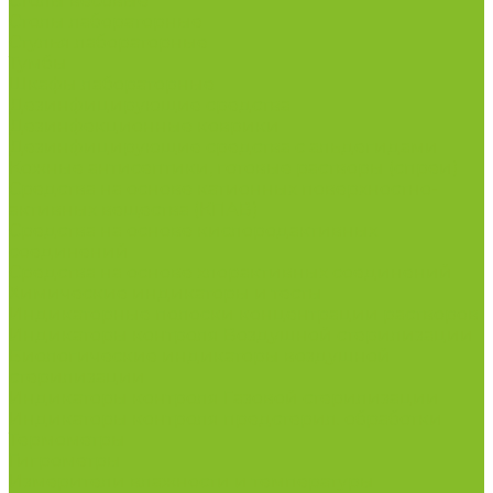
Столы весовые
Столы лабораторные
Стулья лабораторные
Тумбы
Шкафы лабораторные
Дезинфицирующие средства
Дезинфекционные коврики
Дезинфицирующие средства с альдегидами
Кожные антисептики, готовые растворы (спреи)
Средства на основе катионных поверхностно-
активных вещества (КПАВ)
Средства на основе кислородактивных
соединений
Средства на основе хлорактивных соединений
Химические индикаторы и тесты
Индикаторные полоски концентрации растворов
Индикаторы контроля Воздушной стерилизации
Биологические индикаторы воздушной
стерилизации
Индикаторы контроля Газовой стерилизации
Индикаторы контроля предстерил. обработки
Термометры
Гигрометры
Измерители влажности и температуры