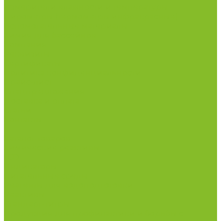
Измерители влажности и температуры
Пирометры (термометры инфракрасные)
Вспомогательные материалы
Химия для бассейнов
Компания
Реквизиты
Сертификаты
Политика конфиденциальности
Прайс-лист
Спецпредложения
Доставка и оплата
Статьи
Контакты
...
Каталог товаров
Химические реактивы
ГСО
Индикаторы
Питательные среды
Реагенты для водоподготовки
Реактивы
Стандарт-титры
Продукция для профилактики и борьбы с