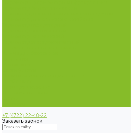
Пирометры (термометры инфракрасные)
Термометр биметаллический
Термометр для испытания нефтепродуктов
Термометр для сельского хозяйства
Термометр лабораторный
Термометр специальный
Термометр технический
Термометр электроконтактный
Вспомогательные материалы
Химия для бассейнов
Компания
Реквизиты
Сертификаты
Политика конфиденциальности
Прайс-лист
Спецпредложения
Доставка и оплата
Статьи
Контакты
+7 (4722) 22-40-22
Заказать звонок