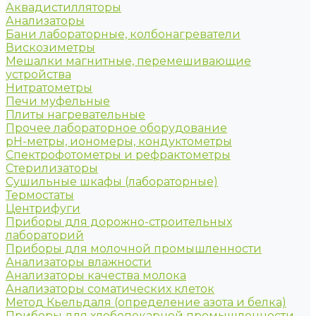
Аквадистилляторы
Анализаторы
Бани лабораторные, колбонагреватели
Вискозиметры
Мешалки магнитные, перемешивающие
устройства
Нитратометры
Печи муфельные
Плиты нагревательные
Прочее лабораторное оборудование
рН-метры, иономеры, кондуктометры
Спектрофотометры и рефрактометры
Стерилизаторы
Сушильные шкафы (лабораторные)
Термостаты
Центрифуги
Приборы для дорожно-строительных
лабораторий
Приборы для молочной промышленности
Анализаторы влажности
Анализаторы качества молока
Анализаторы соматических клеток
Метод Кьельдаля (определение азота и белка)
Приборы для хлебопекарной промышленности