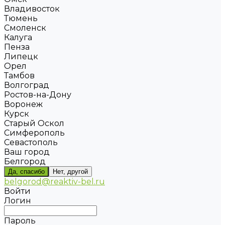
Владивосток
Тюмень
Смоленск
Калуга
Пенза
Липецк
Орел
Тамбов
Волгоград
Ростов-на-Дону
Воронеж
Курск
Старый Оскол
Симферополь
Севастополь
Ваш город
Белгород
Да, спасибо
Нет, другой
belgorod@reaktiv-bel.ru
Войти
Логин
Пароль