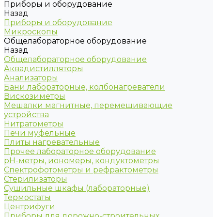
Приборы и оборудование
Назад
Приборы и оборудование
Микроскопы
Общелабораторное оборудование
Назад
Общелабораторное оборудование
Аквадистилляторы
Анализаторы
Бани лабораторные, колбонагреватели
Вискозиметры
Мешалки магнитные, перемешивающие
устройства
Нитратометры
Печи муфельные
Плиты нагревательные
Прочее лабораторное оборудование
рН-метры, иономеры, кондуктометры
Спектрофотометры и рефрактометры
Стерилизаторы
Сушильные шкафы (лабораторные)
Термостаты
Центрифуги
Приборы для дорожно-строительных