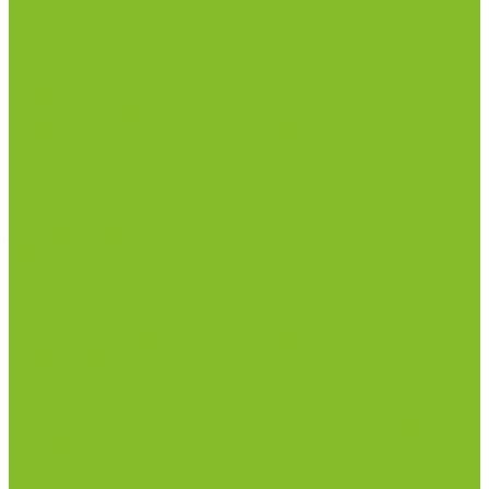
Дозаторы (диспенсеры) контактные и
бесконтактные
Маски и средства индивидуальной защиты
Посуда лабораторная
Лабораторная посуда из пластика
Лабораторная посуда из стекла
Лабораторная посуда из фарфора
Приборы и оборудование
Микроскопы
Общелабораторное оборудование
Приборы для дорожно-строительных
лабораторий
Весы лабораторные
Пищевые добавки
Мебель лабораторная
Вытяжные шкафы
Мебель для кабинетов химии/физики
Мойки лабораторные
Дезинфицирующие средства
Дезинфекционные коврики
Дезинфицирующие средства с альдегидами
Кожные антисептики, готовые растворы (спреи)
Термометры
Гигрометры