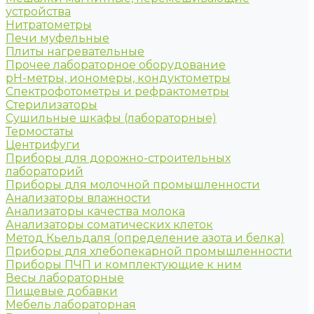
устройства
Нитратометры
Печи муфельные
Плиты нагревательные
Прочее лабораторное оборудование
рН-метры, иономеры, кондуктометры
Спектрофотометры и рефрактометры
Стерилизаторы
Сушильные шкафы (лабораторные)
Термостаты
Центрифуги
Приборы для дорожно-строительных
лабораторий
Приборы для молочной промышленности
Анализаторы влажности
Анализаторы качества молока
Анализаторы соматических клеток
Метод Кьельдаля (определение азота и белка)
Приборы для хлебопекарной промышленности
Приборы ПЧП и комплектующие к ним
Весы лабораторные
Пищевые добавки
Мебель лабораторная