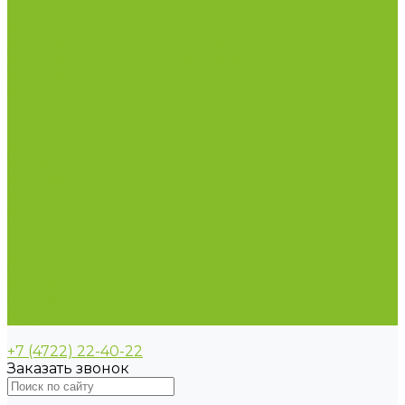
Пирометры (термометры инфракрасные)
Термометр биметаллический
Термометр для испытания нефтепродуктов
Термометр для сельского хозяйства
Термометр лабораторный
Термометр специальный
Термометр технический
Термометр электроконтактный
Вспомогательные материалы
Химия для бассейнов
Компания
Реквизиты
Сертификаты
Политика конфиденциальности
Прайс-лист
Спецпредложения
Доставка и оплата
Статьи
Контакты
+7 (4722) 22-40-22
Заказать звонок