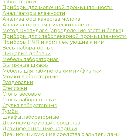
лабораторий
Приборы для молочной промышленности
Анализаторы влажности
Анализаторы качества молока
Анализаторы соматических клеток
Метод Кьельдаля (определение азота и белка)
Приборы для хлебопекарной промышленности
Приборы ПЧП и комплектующие к ним
Весы лабораторные
Пищевые добавки
Мебель лабораторная
Вытяжные шкафы
Мебель для кабинетов химии/физики
Мойки лабораторные
Раздевалки
Стеллажи
Столы весовые
Столы лабораторные
Стулья лабораторные
Тумбы
Шкафы лабораторные
Дезинфицирующие средства
Дезинфекционные коврики
Дезинфицирующие средства с альдегидами