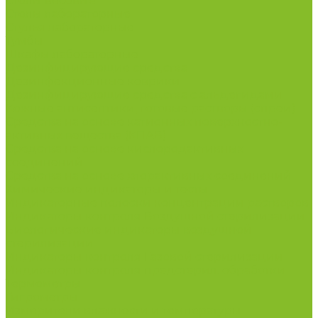
Столы весовые
Столы лабораторные
Стулья лабораторные
Тумбы
Шкафы лабораторные
Дезинфицирующие средства
Дезинфекционные коврики
Дезинфицирующие средства с альдегидами
Кожные антисептики, готовые растворы (спреи)
Средства на основе катионных поверхностно-
активных вещества (КПАВ)
Средства на основе кислородактивных
соединений
Средства на основе хлорактивных соединений
Химические индикаторы и тесты
Индикаторные полоски концентрации растворов
Индикаторы контроля Воздушной стерилизации
Биологические индикаторы воздушной
стерилизации
Индикаторы контроля Газовой стерилизации
Индикаторы контроля предстерил. обработки
Термометры
Гигрометры
Измерители влажности и температуры