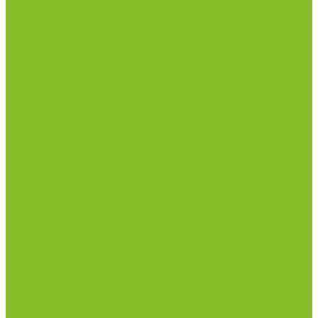
Измерители влажности и температуры
Пирометры (термометры инфракрасные)
Вспомогательные материалы
Химия для бассейнов
Компания
Реквизиты
Сертификаты
Политика конфиденциальности
Прайс-лист
Спецпредложения
Доставка и оплата
Статьи
Контакты
...
Каталог товаров
Химические реактивы
ГСО
Индикаторы
Питательные среды
Реагенты для водоподготовки
Реактивы
Стандарт-титры
Продукция для профилактики и борьбы с