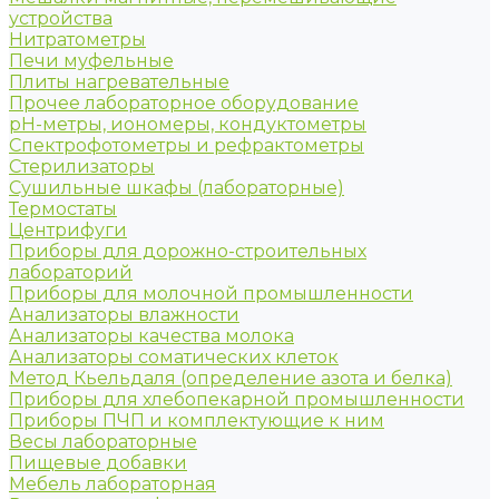
устройства
Нитратометры
Печи муфельные
Плиты нагревательные
Прочее лабораторное оборудование
рН-метры, иономеры, кондуктометры
Спектрофотометры и рефрактометры
Стерилизаторы
Сушильные шкафы (лабораторные)
Термостаты
Центрифуги
Приборы для дорожно-строительных
лабораторий
Приборы для молочной промышленности
Анализаторы влажности
Анализаторы качества молока
Анализаторы соматических клеток
Метод Кьельдаля (определение азота и белка)
Приборы для хлебопекарной промышленности
Приборы ПЧП и комплектующие к ним
Весы лабораторные
Пищевые добавки
Мебель лабораторная