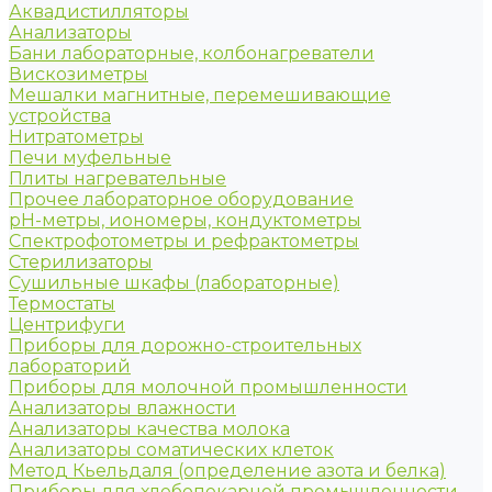
Аквадистилляторы
Анализаторы
Бани лабораторные, колбонагреватели
Вискозиметры
Мешалки магнитные, перемешивающие
устройства
Нитратометры
Печи муфельные
Плиты нагревательные
Прочее лабораторное оборудование
рН-метры, иономеры, кондуктометры
Спектрофотометры и рефрактометры
Стерилизаторы
Сушильные шкафы (лабораторные)
Термостаты
Центрифуги
Приборы для дорожно-строительных
лабораторий
Приборы для молочной промышленности
Анализаторы влажности
Анализаторы качества молока
Анализаторы соматических клеток
Метод Кьельдаля (определение азота и белка)
Приборы для хлебопекарной промышленности