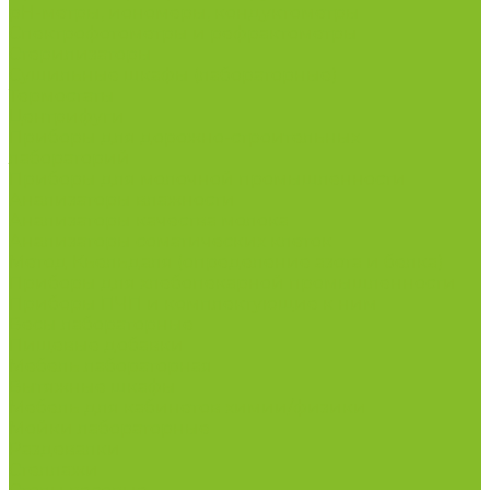
рН-метры, иономеры, кондуктометры
Спектрофотометры и рефрактометры
Стерилизаторы
Сушильные шкафы (лабораторные)
Термостаты
Центрифуги
Приборы для дорожно-строительных
лабораторий
Приборы для молочной промышленности
Анализаторы влажности
Анализаторы качества молока
Анализаторы соматических клеток
Метод Кьельдаля (определение азота и белка)
Приборы для хлебопекарной промышленности
Приборы ПЧП и комплектующие к ним
Весы лабораторные
Пищевые добавки
Мебель лабораторная
Вытяжные шкафы
Мебель для кабинетов химии/физики
Мойки лабораторные
Раздевалки
Стеллажи