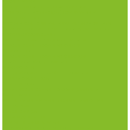
инфекциями
Оборудование для дезинфекции
Дозаторы (диспенсеры) контактные и
бесконтактные
Маски и средства индивидуальной защиты
Термометры бесконтактные инфракрасные
Посуда лабораторная
Лабораторная посуда из пластика
Лабораторная посуда из стекла
Ареометры
Лабораторная посуда из фарфора
Приборы и оборудование
Микроскопы
Общелабораторное оборудование
Аквадистилляторы
Анализаторы
Бани лабораторные, колбонагреватели
Вискозиметры
Мешалки магнитные, перемешивающие
устройства
Нитратометры
Печи муфельные
Плиты нагревательные
Прочее лабораторное оборудование