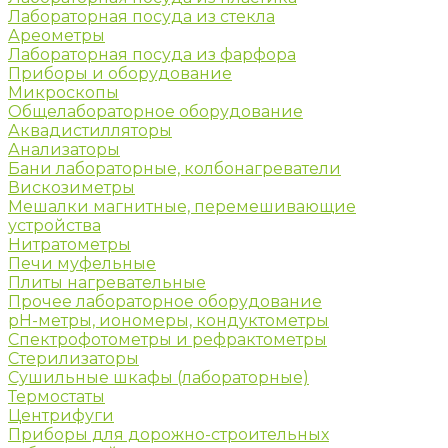
Лабораторная посуда из стекла
Ареометры
Лабораторная посуда из фарфора
Приборы и оборудование
Микроскопы
Общелабораторное оборудование
Аквадистилляторы
Анализаторы
Бани лабораторные, колбонагреватели
Вискозиметры
Мешалки магнитные, перемешивающие
устройства
Нитратометры
Печи муфельные
Плиты нагревательные
Прочее лабораторное оборудование
рН-метры, иономеры, кондуктометры
Спектрофотометры и рефрактометры
Стерилизаторы
Сушильные шкафы (лабораторные)
Термостаты
Центрифуги
Приборы для дорожно-строительных