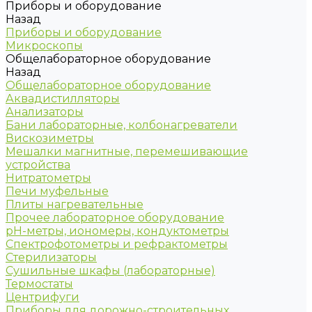
Приборы и оборудование
Назад
Приборы и оборудование
Микроскопы
Общелабораторное оборудование
Назад
Общелабораторное оборудование
Аквадистилляторы
Анализаторы
Бани лабораторные, колбонагреватели
Вискозиметры
Мешалки магнитные, перемешивающие
устройства
Нитратометры
Печи муфельные
Плиты нагревательные
Прочее лабораторное оборудование
рН-метры, иономеры, кондуктометры
Спектрофотометры и рефрактометры
Стерилизаторы
Сушильные шкафы (лабораторные)
Термостаты
Центрифуги
Приборы для дорожно-строительных