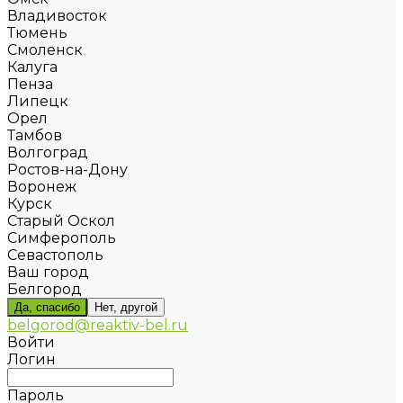
Владивосток
Тюмень
Смоленск
Калуга
Пенза
Липецк
Орел
Тамбов
Волгоград
Ростов-на-Дону
Воронеж
Курск
Старый Оскол
Симферополь
Севастополь
Ваш город
Белгород
Да, спасибо
Нет, другой
belgorod@reaktiv-bel.ru
Войти
Логин
Пароль