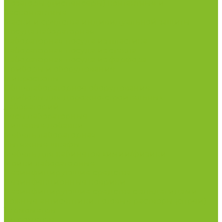
Дозаторы (диспенсеры) контактные и
бесконтактные
Маски и средства индивидуальной защиты
Посуда лабораторная
Лабораторная посуда из пластика
Лабораторная посуда из стекла
Лабораторная посуда из фарфора
Приборы и оборудование
Микроскопы
Общелабораторное оборудование
Приборы для дорожно-строительных
лабораторий
Весы лабораторные
Пищевые добавки
Мебель лабораторная
Вытяжные шкафы
Мебель для кабинетов химии/физики
Мойки лабораторные
Дезинфицирующие средства
Дезинфекционные коврики
Дезинфицирующие средства с альдегидами
Кожные антисептики, готовые растворы (спреи)
Термометры
Гигрометры