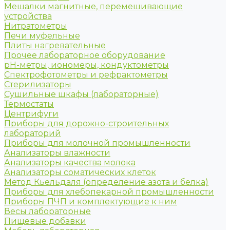
Мешалки магнитные, перемешивающие
устройства
Нитратометры
Печи муфельные
Плиты нагревательные
Прочее лабораторное оборудование
рН-метры, иономеры, кондуктометры
Спектрофотометры и рефрактометры
Стерилизаторы
Сушильные шкафы (лабораторные)
Термостаты
Центрифуги
Приборы для дорожно-строительных
лабораторий
Приборы для молочной промышленности
Анализаторы влажности
Анализаторы качества молока
Анализаторы соматических клеток
Метод Кьельдаля (определение азота и белка)
Приборы для хлебопекарной промышленности
Приборы ПЧП и комплектующие к ним
Весы лабораторные
Пищевые добавки