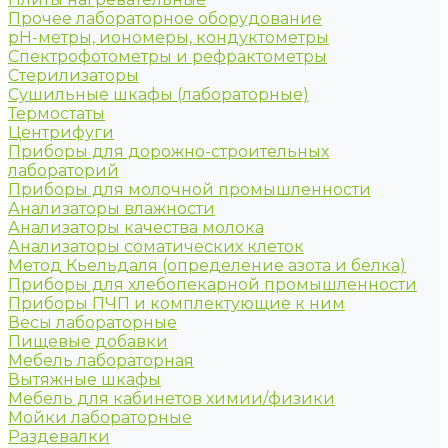
Прочее лабораторное оборудование
рН-метры, иономеры, кондуктометры
Спектрофотометры и рефрактометры
Стерилизаторы
Сушильные шкафы (лабораторные)
Термостаты
Центрифуги
Приборы для дорожно-строительных
лабораторий
Приборы для молочной промышленности
Анализаторы влажности
Анализаторы качества молока
Анализаторы соматических клеток
Метод Кьельдаля (определение азота и белка)
Приборы для хлебопекарной промышленности
Приборы ПЧП и комплектующие к ним
Весы лабораторные
Пищевые добавки
Мебель лабораторная
Вытяжные шкафы
Мебель для кабинетов химии/физики
Мойки лабораторные
Раздевалки