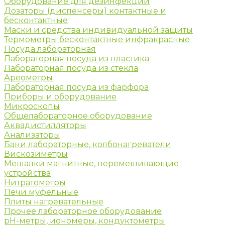
Оборудование для дезинфекции
Дозаторы (диспенсеры) контактные и
бесконтактные
Маски и средства индивидуальной защиты
Термометры бесконтактные инфракрасные
Посуда лабораторная
Лабораторная посуда из пластика
Лабораторная посуда из стекла
Ареометры
Лабораторная посуда из фарфора
Приборы и оборудование
Микроскопы
Общелабораторное оборудование
Аквадистилляторы
Анализаторы
Бани лабораторные, колбонагреватели
Вискозиметры
Мешалки магнитные, перемешивающие
устройства
Нитратометры
Печи муфельные
Плиты нагревательные
Прочее лабораторное оборудование
рН-метры, иономеры, кондуктометры