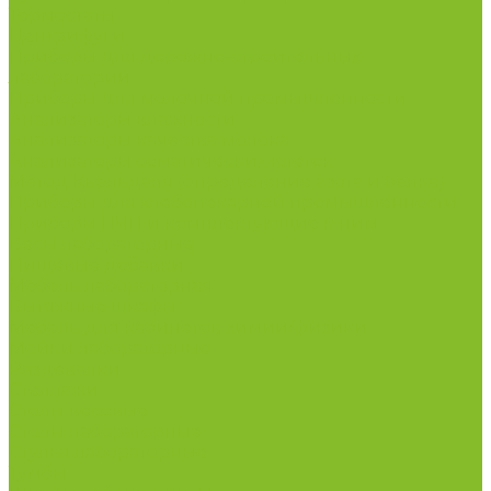
Термостаты
Центрифуги
Приборы для дорожно-строительных
лабораторий
Приборы для молочной промышленности
Анализаторы влажности
Анализаторы качества молока
Анализаторы соматических клеток
Метод Кьельдаля (определение азота и белка)
Приборы для хлебопекарной промышленности
Приборы ПЧП и комплектующие к ним
Весы лабораторные
Пищевые добавки
Мебель лабораторная
Вытяжные шкафы
Мебель для кабинетов химии/физики
Мойки лабораторные
Раздевалки
Стеллажи
Столы весовые
Столы лабораторные
Стулья лабораторные
Тумбы