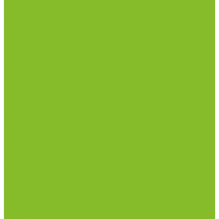
Маски и средства индивидуальной защиты
Термометры бесконтактные инфракрасные
Посуда лабораторная
Лабораторная посуда из пластика
Лабораторная посуда из стекла
Ареометры
Лабораторная посуда из фарфора
Приборы и оборудование
Микроскопы
Общелабораторное оборудование
Аквадистилляторы
Анализаторы
Бани лабораторные, колбонагреватели
Вискозиметры
Мешалки магнитные, перемешивающие
устройства
Нитратометры
Печи муфельные
Плиты нагревательные
Прочее лабораторное оборудование
рН-метры, иономеры, кондуктометры
Спектрофотометры и рефрактометры
Стерилизаторы
Сушильные шкафы (лабораторные)