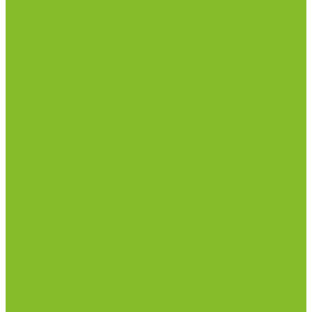
Лабораторная посуда из пластика
Лабораторная посуда из стекла
Лабораторная посуда из фарфора
Приборы и оборудование
Микроскопы
Общелабораторное оборудование
Приборы для дорожно-строительных
лабораторий
Весы лабораторные
Пищевые добавки
Мебель лабораторная
Вытяжные шкафы
Мебель для кабинетов химии/физики
Мойки лабораторные
Дезинфицирующие средства
Дезинфекционные коврики
Дезинфицирующие средства с альдегидами
Кожные антисептики, готовые растворы (спреи)
Термометры
Гигрометры
Измерители влажности и температуры
Пирометры (термометры инфракрасные)
Вспомогательные материалы
Химия для бассейнов