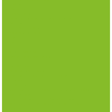
Компания
Реквизиты
Сертификаты
Политика конфиденциальности
Прайс-лист
Спецпредложения
Доставка и оплата
Статьи
Контакты
...
Каталог товаров
Химические реактивы
ГСО
Индикаторы
Питательные среды
Реагенты для водоподготовки
Реактивы
Стандарт-титры
Продукция для профилактики и борьбы с
инфекциями
Оборудование для дезинфекции
Дозаторы (диспенсеры) контактные и
бесконтактные