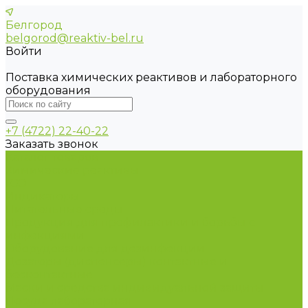
Белгород
belgorod@reaktiv-bel.ru
Войти
Поставка химических реактивов и лабораторного
оборудования
+7 (4722) 22-40-22
Заказать звонок
Каталог товаров
Химические реактивы
ГСО
Индикаторы
Питательные среды
Продукция для профилактики и борьбы с
инфекциями
Оборудование для дезинфекции
Дозаторы (диспенсеры) контактные и
бесконтактные
Маски и средства индивидуальной защиты
Посуда лабораторная