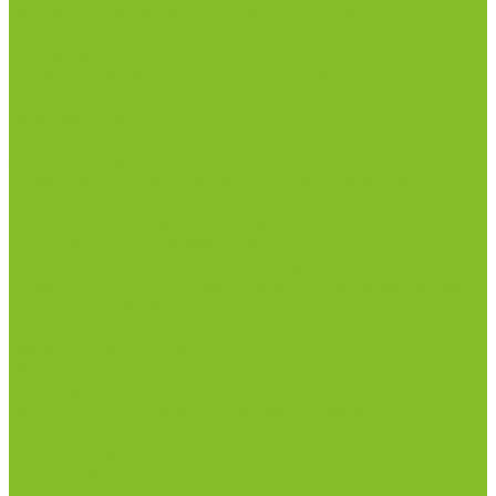
рН-метры, иономеры, кондуктометры
Спектрофотометры и рефрактометры
Стерилизаторы
Сушильные шкафы (лабораторные)
Термостаты
Центрифуги
Приборы для дорожно-строительных
лабораторий
Приборы для молочной промышленности
Анализаторы влажности
Анализаторы качества молока
Анализаторы соматических клеток
Метод Кьельдаля (определение азота и белка)
Приборы для хлебопекарной промышленности
Приборы ПЧП и комплектующие к ним
Весы лабораторные
Пищевые добавки
Мебель лабораторная
Вытяжные шкафы
Мебель для кабинетов химии/физики
Мойки лабораторные
Раздевалки
Стеллажи