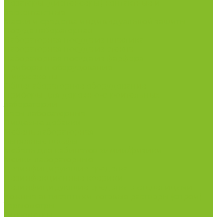
Дозаторы (диспенсеры) контактные и
бесконтактные
Маски и средства индивидуальной защиты
Посуда лабораторная
Лабораторная посуда из пластика
Лабораторная посуда из стекла
Лабораторная посуда из фарфора
Приборы и оборудование
Микроскопы
Общелабораторное оборудование
Приборы для дорожно-строительных
лабораторий
Весы лабораторные
Пищевые добавки
Мебель лабораторная
Вытяжные шкафы
Мебель для кабинетов химии/физики
Мойки лабораторные
Дезинфицирующие средства
Дезинфекционные коврики
Дезинфицирующие средства с альдегидами
Кожные антисептики, готовые растворы (спреи)
Термометры
Гигрометры