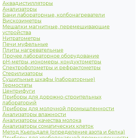
Аквадистилляторы
Анализаторы
Бани лабораторные, колбонагреватели
Вискозиметры
Мешалки магнитные, перемешивающие
устройства
Нитратометры
Печи муфельные
Плиты нагревательные
Прочее лабораторное оборудование
рН-метры, иономеры, кондуктометры
Спектрофотометры и рефрактометры
Стерилизаторы
Сушильные шкафы (лабораторные)
Термостаты
Центрифуги
Приборы для дорожно-строительных
лабораторий
Приборы для молочной промышленности
Анализаторы влажности
Анализаторы качества молока
Анализаторы соматических клеток
Метод Кьельдаля (определение азота и белка)
Приборы для хлебопекарной промышленности