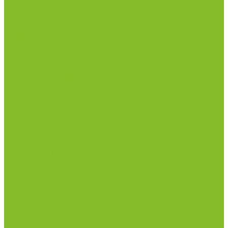
Измерители влажности и температуры
Пирометры (термометры инфракрасные)
Вспомогательные материалы
Химия для бассейнов
Компания
Реквизиты
Сертификаты
Политика конфиденциальности
Прайс-лист
Спецпредложения
Доставка и оплата
Статьи
Контакты
...
Каталог товаров
Химические реактивы
ГСО
Индикаторы
Питательные среды
Реагенты для водоподготовки
Реактивы
Стандарт-титры
Продукция для профилактики и борьбы с