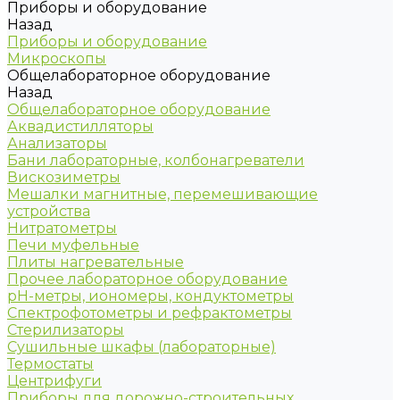
Приборы и оборудование
Назад
Приборы и оборудование
Микроскопы
Общелабораторное оборудование
Назад
Общелабораторное оборудование
Аквадистилляторы
Анализаторы
Бани лабораторные, колбонагреватели
Вискозиметры
Мешалки магнитные, перемешивающие
устройства
Нитратометры
Печи муфельные
Плиты нагревательные
Прочее лабораторное оборудование
рН-метры, иономеры, кондуктометры
Спектрофотометры и рефрактометры
Стерилизаторы
Сушильные шкафы (лабораторные)
Термостаты
Центрифуги
Приборы для дорожно-строительных