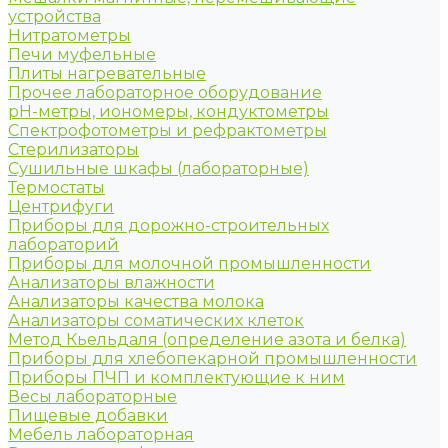
устройства
Нитратометры
Печи муфельные
Плиты нагревательные
Прочее лабораторное оборудование
рН-метры, иономеры, кондуктометры
Спектрофотометры и рефрактометры
Стерилизаторы
Сушильные шкафы (лабораторные)
Термостаты
Центрифуги
Приборы для дорожно-строительных
лабораторий
Приборы для молочной промышленности
Анализаторы влажности
Анализаторы качества молока
Анализаторы соматических клеток
Метод Кьельдаля (определение азота и белка)
Приборы для хлебопекарной промышленности
Приборы ПЧП и комплектующие к ним
Весы лабораторные
Пищевые добавки
Мебель лабораторная