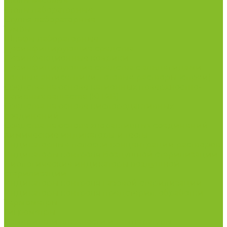
Столы весовые
Столы лабораторные
Стулья лабораторные
Тумбы
Шкафы лабораторные
Дезинфицирующие средства
Дезинфекционные коврики
Дезинфицирующие средства с альдегидами
Кожные антисептики, готовые растворы (спреи)
Средства на основе катионных поверхностно-
активных вещества (КПАВ)
Средства на основе кислородактивных
соединений
Средства на основе хлорактивных соединений
Химические индикаторы и тесты
Индикаторные полоски концентрации растворов
Индикаторы контроля Воздушной стерилизации
Биологические индикаторы воздушной
стерилизации
Индикаторы контроля Газовой стерилизации
Индикаторы контроля предстерил. обработки
Термометры
Гигрометры
Измерители влажности и температуры