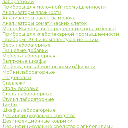
лабораторий
Приборы для молочной промышленности
Анализаторы влажности
Анализаторы качества молока
Анализаторы соматических клеток
Метод Кьельдаля (определение азота и белка)
Приборы для хлебопекарной промышленности
Приборы ПЧП и комплектующие к ним
Весы лабораторные
Пищевые добавки
Мебель лабораторная
Вытяжные шкафы
Мебель для кабинетов химии/физики
Мойки лабораторные
Раздевалки
Стеллажи
Столы весовые
Столы лабораторные
Стулья лабораторные
Тумбы
Шкафы лабораторные
Дезинфицирующие средства
Дезинфекционные коврики
Дезинфицирующие средства с альдегидами