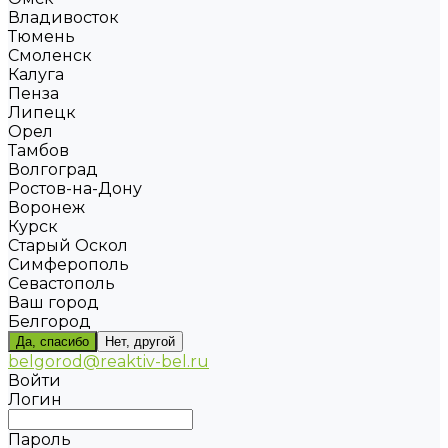
Владивосток
Тюмень
Смоленск
Калуга
Пенза
Липецк
Орел
Тамбов
Волгоград
Ростов-на-Дону
Воронеж
Курск
Старый Оскол
Симферополь
Севастополь
Ваш город
Белгород
Да, спасибо
Нет, другой
belgorod@reaktiv-bel.ru
Войти
Логин
Пароль