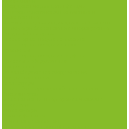
инфекциями
Оборудование для дезинфекции
Дозаторы (диспенсеры) контактные и
бесконтактные
Маски и средства индивидуальной защиты
Термометры бесконтактные инфракрасные
Посуда лабораторная
Лабораторная посуда из пластика
Лабораторная посуда из стекла
Ареометры
Лабораторная посуда из фарфора
Приборы и оборудование
Микроскопы
Общелабораторное оборудование
Аквадистилляторы
Анализаторы
Бани лабораторные, колбонагреватели
Вискозиметры
Мешалки магнитные, перемешивающие
устройства
Нитратометры
Печи муфельные
Плиты нагревательные
Прочее лабораторное оборудование