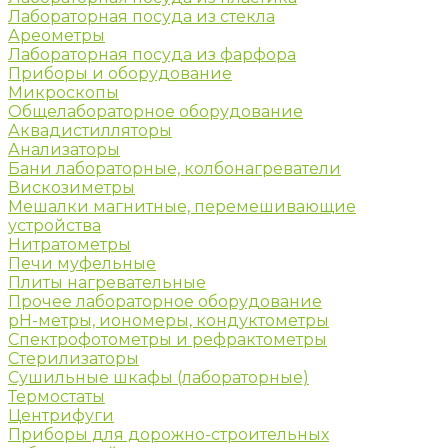
Лабораторная посуда из стекла
Ареометры
Лабораторная посуда из фарфора
Приборы и оборудование
Микроскопы
Общелабораторное оборудование
Аквадистилляторы
Анализаторы
Бани лабораторные, колбонагреватели
Вискозиметры
Мешалки магнитные, перемешивающие
устройства
Нитратометры
Печи муфельные
Плиты нагревательные
Прочее лабораторное оборудование
рН-метры, иономеры, кондуктометры
Спектрофотометры и рефрактометры
Стерилизаторы
Сушильные шкафы (лабораторные)
Термостаты
Центрифуги
Приборы для дорожно-строительных