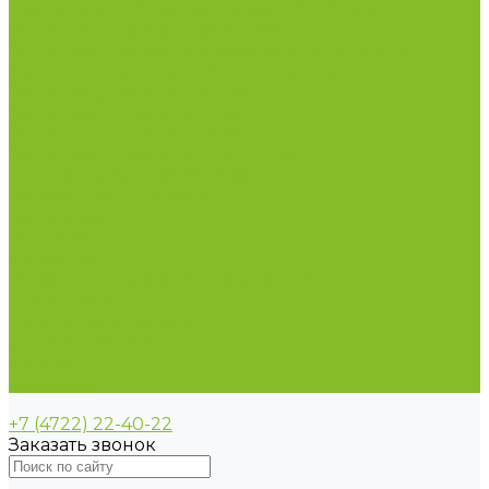
Пирометры (термометры инфракрасные)
Термометр биметаллический
Термометр для испытания нефтепродуктов
Термометр для сельского хозяйства
Термометр лабораторный
Термометр специальный
Термометр технический
Термометр электроконтактный
Вспомогательные материалы
Химия для бассейнов
Компания
Реквизиты
Сертификаты
Политика конфиденциальности
Прайс-лист
Спецпредложения
Доставка и оплата
Статьи
Контакты
+7 (4722) 22-40-22
Заказать звонок