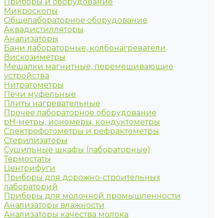
Приборы и оборудование
Микроскопы
Общелабораторное оборудование
Аквадистилляторы
Анализаторы
Бани лабораторные, колбонагреватели
Вискозиметры
Мешалки магнитные, перемешивающие
устройства
Нитратометры
Печи муфельные
Плиты нагревательные
Прочее лабораторное оборудование
рН-метры, иономеры, кондуктометры
Спектрофотометры и рефрактометры
Стерилизаторы
Сушильные шкафы (лабораторные)
Термостаты
Центрифуги
Приборы для дорожно-строительных
лабораторий
Приборы для молочной промышленности
Анализаторы влажности
Анализаторы качества молока