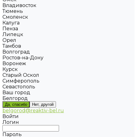
Владивосток
Тюмень
Смоленск
Калуга
Пенза
Липецк
Орел
Тамбов
Волгоград
Ростов-на-Дону
Воронеж
Курск
Старый Оскол
Симферополь
Севастополь
Ваш город
Белгород
Да, спасибо
Нет, другой
belgorod@reaktiv-bel.ru
Войти
Логин
Пароль