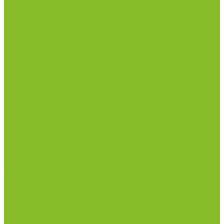
Реквизиты
Сертификаты
Политика конфиденциальности
Прайс-лист
Спецпредложения
Доставка и оплата
Статьи
Контакты
...
Каталог товаров
Химические реактивы
ГСО
Индикаторы
Питательные среды
Реагенты для водоподготовки
Реактивы
Стандарт-титры
Продукция для профилактики и борьбы с
инфекциями
Оборудование для дезинфекции
Дозаторы (диспенсеры) контактные и
бесконтактные
Маски и средства индивидуальной защиты
Термометры бесконтактные инфракрасные