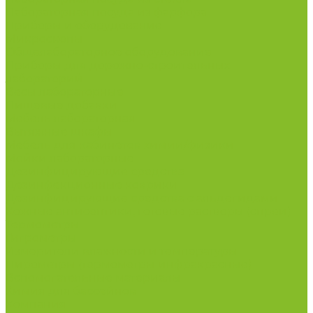
Лабораторная посуда из фарфора
Приборы и оборудование
Микроскопы
Общелабораторное оборудование
Приборы для дорожно-строительных
лабораторий
Весы лабораторные
Пищевые добавки
Мебель лабораторная
Вытяжные шкафы
Мебель для кабинетов химии/физики
Мойки лабораторные
Дезинфицирующие средства
Дезинфекционные коврики
Дезинфицирующие средства с альдегидами
Кожные антисептики, готовые растворы (спреи)
Термометры
Гигрометры
Измерители влажности и температуры
Пирометры (термометры инфракрасные)
Вспомогательные материалы
Химия для бассейнов
Компания