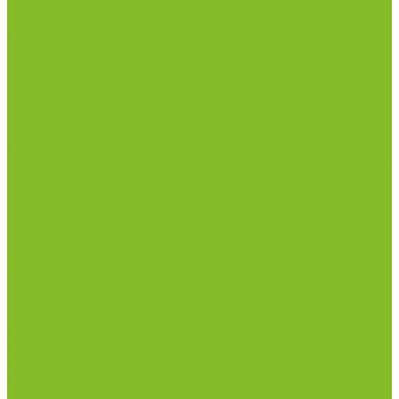
Дезинфекционные коврики
Дезинфицирующие средства с альдегидами
Кожные антисептики, готовые растворы (спреи)
Средства на основе катионных поверхностно-
активных вещества (КПАВ)
Средства на основе кислородактивных
соединений
Средства на основе хлорактивных соединений
Химические индикаторы и тесты
Индикаторные полоски концентрации растворов
Индикаторы контроля Воздушной стерилизации
Биологические индикаторы воздушной
стерилизации
Индикаторы контроля Газовой стерилизации
Индикаторы контроля предстерил. обработки
Термометры
Гигрометры
Измерители влажности и температуры
Пирометры (термометры инфракрасные)
Термометр биметаллический
Термометр для испытания нефтепродуктов
Термометр для сельского хозяйства
Термометр лабораторный