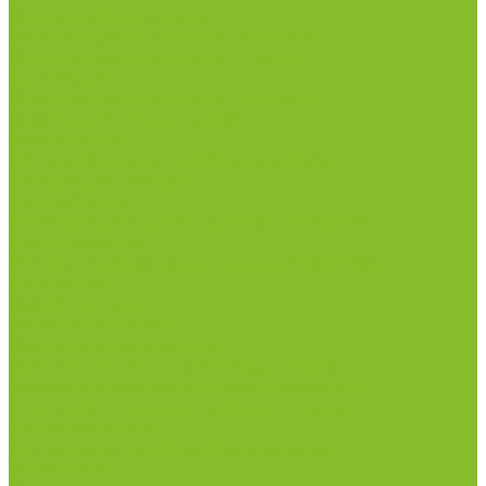
Посуда лабораторная
Лабораторная посуда из пластика
Лабораторная посуда из стекла
Ареометры
Лабораторная посуда из фарфора
Приборы и оборудование
Микроскопы
Общелабораторное оборудование
Аквадистилляторы
Анализаторы
Бани лабораторные, колбонагреватели
Вискозиметры
Мешалки магнитные, перемешивающие
устройства
Нитратометры
Печи муфельные
Плиты нагревательные
Прочее лабораторное оборудование
рН-метры, иономеры, кондуктометры
Спектрофотометры и рефрактометры
Стерилизаторы
Сушильные шкафы (лабораторные)
Термостаты