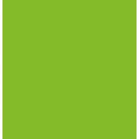
Центрифуги
Приборы для дорожно-строительных
лабораторий
Приборы для молочной промышленности
Анализаторы влажности
Анализаторы качества молока
Анализаторы соматических клеток
Метод Кьельдаля (определение азота и белка)
Приборы для хлебопекарной промышленности
Приборы ПЧП и комплектующие к ним
Весы лабораторные
Пищевые добавки
Мебель лабораторная
Вытяжные шкафы
Мебель для кабинетов химии/физики
Мойки лабораторные
Раздевалки
Стеллажи
Столы весовые
Столы лабораторные
Стулья лабораторные
Тумбы
Шкафы лабораторные
Дезинфицирующие средства