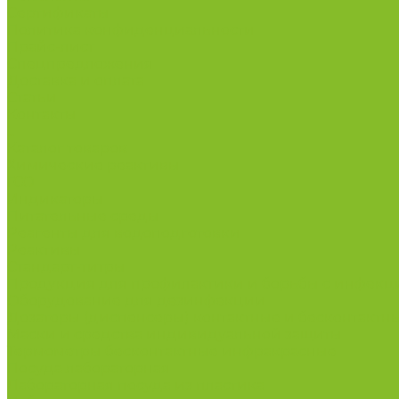
Сертификаты
Политика конфиденциальности
Прайс-лист
Спецпредложения
Доставка и оплата
Статьи
Контакты
...
Каталог товаров
Химические реактивы
ГСО
Индикаторы
Питательные среды
Реагенты для водоподготовки
Реактивы
Стандарт-титры
Продукция для профилактики и борьбы с инфек
Оборудование для дезинфекции
Дозаторы (диспенсеры) контактные и бесконтактн
Маски и средства индивидуальной защиты
Термометры бесконтактные инфракрасные
Посуда лабораторная
Лабораторная посуда из пластика