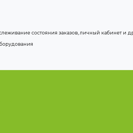
тслеживание состояния заказов, личный кабинет и 
оборудования
циями
ые