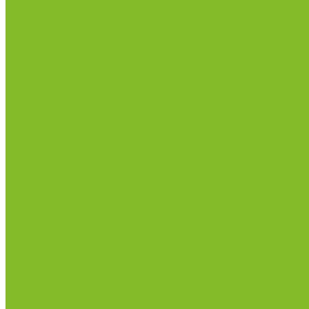
Лабораторная посуда из стекла
Лабораторная посуда из фарфора
Приборы и оборудование
Микроскопы
Общелабораторное оборудование
Приборы для дорожно-строительных лабораторий
Весы лабораторные
Пищевые добавки
Мебель лабораторная
Вытяжные шкафы
Мебель для кабинетов химии/физики
Мойки лабораторные
Дезинфицирующие средства
Дезинфекционные коврики
Дезинфицирующие средства с альдегидами
Кожные антисептики, готовые растворы (спреи)
Термометры
Гигрометры
Измерители влажности и температуры
Пирометры (термометры инфракрасные)
Вспомогательные материалы
Химия для бассейнов
Компания
Реквизиты