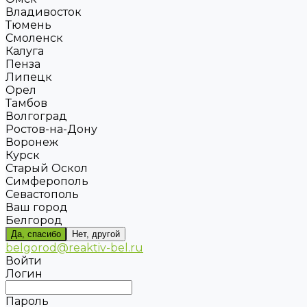
Владивосток
Тюмень
Смоленск
Калуга
Пенза
Липецк
Орел
Тамбов
Волгоград
Ростов-на-Дону
Воронеж
Курск
Старый Оскол
Симферополь
Севастополь
Ваш город
Белгород
Да, спасибо
Нет, другой
belgorod@reaktiv-bel.ru
Войти
Логин
Пароль