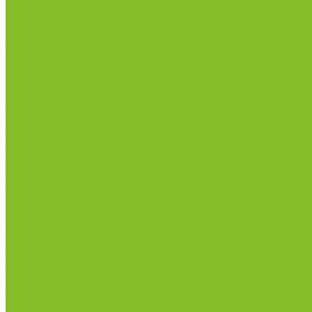
Лабораторная посуда из стекла
Ареометры
Лабораторная посуда из фарфора
Приборы и оборудование
Микроскопы
Общелабораторное оборудование
Аквадистилляторы
Анализаторы
Бани лабораторные, колбонагреватели
Вискозиметры
Мешалки магнитные, перемешивающие устройств
Нитратометры
Печи муфельные
Плиты нагревательные
Прочее лабораторное оборудование
рН-метры, иономеры, кондуктометры
Спектрофотометры и рефрактометры
Стерилизаторы
Сушильные шкафы (лабораторные)
Термостаты
Центрифуги
Приборы для дорожно-строительных лабораторий
Приборы для молочной промышленности
Анализаторы влажности