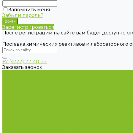
Запомнить меня
Забыли пароль?
Зарегистрироваться
После регистрации на сайте вам будет доступно о
Поставка химических реактивов и лабораторного 
+7 (4722) 22-40-22
Заказать звонок
Каталог товаров
Химические реактивы
ГСО
Индикаторы
Питательные среды
Продукция для профилактики и борьбы с инфек
Оборудование для дезинфекции
Дозаторы (диспенсеры) контактные и бесконтактн
Маски и средства индивидуальной защиты
Посуда лабораторная
Лабораторная посуда из пластика