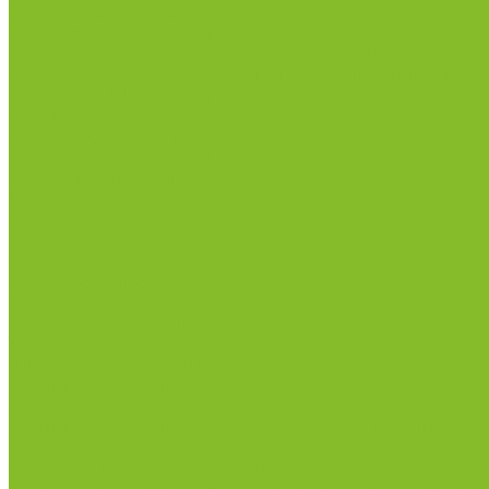
Анализаторы качества молока
Анализаторы соматических клеток
Метод Кьельдаля (определение азота и белка)
Приборы для хлебопекарной промышленности
Приборы ПЧП и комплектующие к ним
Весы лабораторные
Пищевые добавки
Мебель лабораторная
Вытяжные шкафы
Мебель для кабинетов химии/физики
Мойки лабораторные
Раздевалки
Стеллажи
Столы весовые
Столы лабораторные
Стулья лабораторные
Тумбы
Шкафы лабораторные
Дезинфицирующие средства
Дезинфекционные коврики
Дезинфицирующие средства с альдегидами
Кожные антисептики, готовые растворы (спреи)
Средства на основе катионных поверхностно-актив