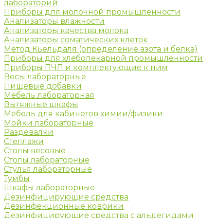
лабораторий
Приборы для молочной промышленности
Анализаторы влажности
Анализаторы качества молока
Анализаторы соматических клеток
Метод Кьельдаля (определение азота и белка)
Приборы для хлебопекарной промышленности
Приборы ПЧП и комплектующие к ним
Весы лабораторные
Пищевые добавки
Мебель лабораторная
Вытяжные шкафы
Мебель для кабинетов химии/физики
Мойки лабораторные
Раздевалки
Стеллажи
Столы весовые
Столы лабораторные
Стулья лабораторные
Тумбы
Шкафы лабораторные
Дезинфицирующие средства
Дезинфекционные коврики
Дезинфицирующие средства с альдегидами