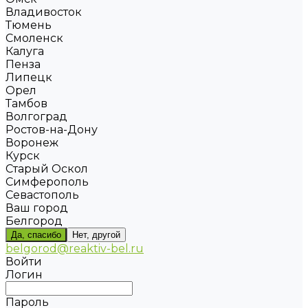
Владивосток
Тюмень
Смоленск
Калуга
Пенза
Липецк
Орел
Тамбов
Волгоград
Ростов-на-Дону
Воронеж
Курск
Старый Оскол
Симферополь
Севастополь
Ваш город
Белгород
Да, спасибо
Нет, другой
belgorod@reaktiv-bel.ru
Войти
Логин
Пароль