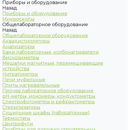
Приборы и оборудование
Назад
Приборы и оборудование
Микроскопы
Общелабораторное оборудование
Назад
Общелабораторное оборудование
Аквадистилляторы
Анализаторы
Бани лабораторные, колбонагреватели
Вискозиметры
Мешалки магнитные, перемешивающие
устройства
Нитратометры
Печи муфельные
Плиты нагревательные
Прочее лабораторное оборудование
рН-метры, иономеры, кондуктометры
Спектрофотометры и рефрактометры
Стерилизаторы
Сушильные шкафы (лабораторные)
Термостаты
Центрифуги
Приборы для дорожно-строительных