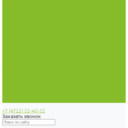
Пирометры (термометры инфракрасные)
Термометр биметаллический
Термометр для испытания нефтепродуктов
Термометр для сельского хозяйства
Термометр лабораторный
Термометр специальный
Термометр технический
Термометр электроконтактный
Вспомогательные материалы
Химия для бассейнов
Компания
Реквизиты
Сертификаты
Политика конфиденциальности
Прайс-лист
Спецпредложения
Доставка и оплата
Статьи
Контакты
+7 (4722) 22-40-22
Заказать звонок