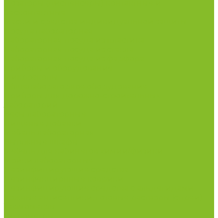
Дозаторы (диспенсеры) контактные и
бесконтактные
Маски и средства индивидуальной защиты
Посуда лабораторная
Лабораторная посуда из пластика
Лабораторная посуда из стекла
Лабораторная посуда из фарфора
Приборы и оборудование
Микроскопы
Общелабораторное оборудование
Приборы для дорожно-строительных
лабораторий
Весы лабораторные
Пищевые добавки
Мебель лабораторная
Вытяжные шкафы
Мебель для кабинетов химии/физики
Мойки лабораторные
Дезинфицирующие средства
Дезинфекционные коврики
Дезинфицирующие средства с альдегидами
Кожные антисептики, готовые растворы (спреи)
Термометры
Гигрометры