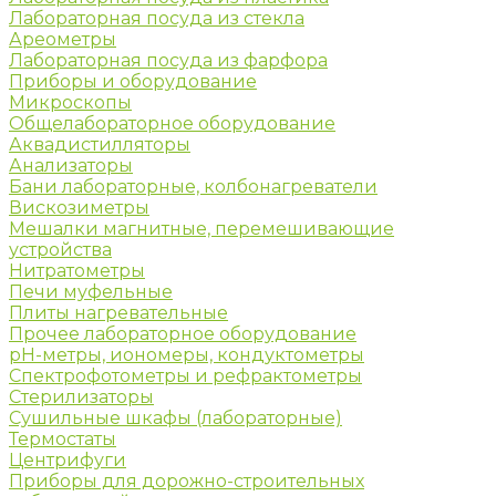
Лабораторная посуда из стекла
Ареометры
Лабораторная посуда из фарфора
Приборы и оборудование
Микроскопы
Общелабораторное оборудование
Аквадистилляторы
Анализаторы
Бани лабораторные, колбонагреватели
Вискозиметры
Мешалки магнитные, перемешивающие
устройства
Нитратометры
Печи муфельные
Плиты нагревательные
Прочее лабораторное оборудование
рН-метры, иономеры, кондуктометры
Спектрофотометры и рефрактометры
Стерилизаторы
Сушильные шкафы (лабораторные)
Термостаты
Центрифуги
Приборы для дорожно-строительных