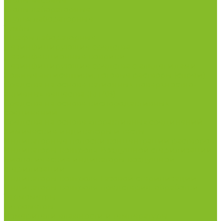
Столы весовые
Столы лабораторные
Стулья лабораторные
Тумбы
Шкафы лабораторные
Дезинфицирующие средства
Дезинфекционные коврики
Дезинфицирующие средства с альдегидами
Кожные антисептики, готовые растворы (спреи)
Средства на основе катионных поверхностно-
активных вещества (КПАВ)
Средства на основе кислородактивных
соединений
Средства на основе хлорактивных соединений
Химические индикаторы и тесты
Индикаторные полоски концентрации растворов
Индикаторы контроля Воздушной стерилизации
Биологические индикаторы воздушной
стерилизации
Индикаторы контроля Газовой стерилизации
Индикаторы контроля предстерил. обработки
Термометры
Гигрометры
Измерители влажности и температуры