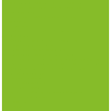
рН-метры, иономеры, кондуктометры
Спектрофотометры и рефрактометры
Стерилизаторы
Сушильные шкафы (лабораторные)
Термостаты
Центрифуги
Приборы для дорожно-строительных
лабораторий
Приборы для молочной промышленности
Анализаторы влажности
Анализаторы качества молока
Анализаторы соматических клеток
Метод Кьельдаля (определение азота и белка)
Приборы для хлебопекарной промышленности
Приборы ПЧП и комплектующие к ним
Весы лабораторные
Пищевые добавки
Мебель лабораторная
Вытяжные шкафы
Мебель для кабинетов химии/физики
Мойки лабораторные
Раздевалки
Стеллажи