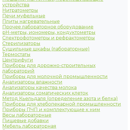
устройства
Нитратометры
Печи муфельные
Плиты нагревательные
Прочее лабораторное оборудование
рН-метры, иономеры, кондуктометры
Спектрофотометры и рефрактометры
Стерилизаторы
Сушильные шкафы (лабораторные)
Термостаты
Центрифуги
Приборы для дорожно-строительных
лабораторий
Приборы для молочной промышленности
Анализаторы влажности
Анализаторы качества молока
Анализаторы соматических клеток
Метод Кьельдаля (определение азота и белка)
Приборы для хлебопекарной промышленности
Приборы ПЧП и комплектующие к ним
Весы лабораторные
Пищевые добавки
Мебель лабораторная