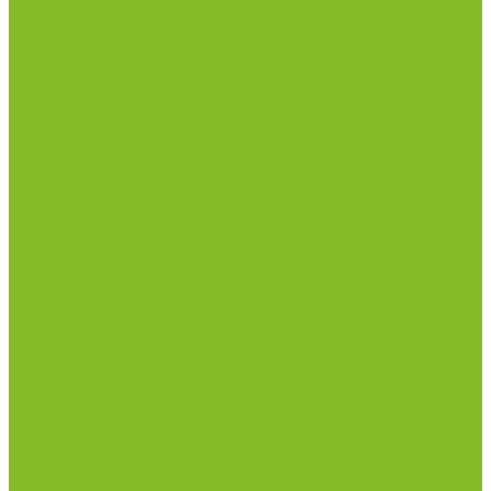
инфекциями
Оборудование для дезинфекции
Дозаторы (диспенсеры) контактные и
бесконтактные
Маски и средства индивидуальной защиты
Термометры бесконтактные инфракрасные
Посуда лабораторная
Лабораторная посуда из пластика
Лабораторная посуда из стекла
Ареометры
Лабораторная посуда из фарфора
Приборы и оборудование
Микроскопы
Общелабораторное оборудование
Аквадистилляторы
Анализаторы
Бани лабораторные, колбонагреватели
Вискозиметры
Мешалки магнитные, перемешивающие
устройства
Нитратометры
Печи муфельные
Плиты нагревательные
Прочее лабораторное оборудование