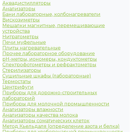
Аквадистилляторы
Анализаторы
Бани лабораторные, колбонагреватели
Вискозиметры
Мешалки магнитные, перемешивающие
устройства
Нитратометры
Печи муфельные
Плиты нагревательные
Прочее лабораторное оборудование
рН-метры, иономеры, кондуктометры
Спектрофотометры и рефрактометры
Стерилизаторы
Сушильные шкафы (лабораторные)
Термостаты
Центрифуги
Приборы для дорожно-строительных
лабораторий
Приборы для молочной промышленности
Анализаторы влажности
Анализаторы качества молока
Анализаторы соматических клеток
Метод Кьельдаля (определение азота и белка)
Приборы для хлебопекарной промышленности