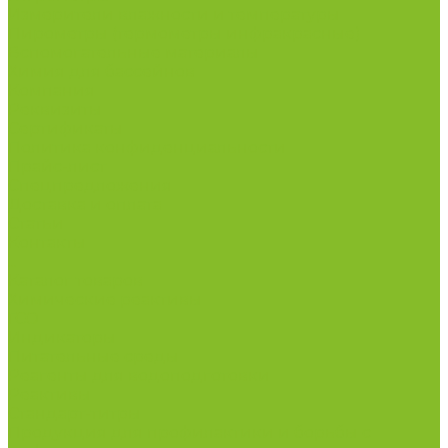
Измерители влажности и температуры
Пирометры (термометры инфракрасные)
Вспомогательные материалы
Химия для бассейнов
Компания
Реквизиты
Сертификаты
Политика конфиденциальности
Прайс-лист
Спецпредложения
Доставка и оплата
Статьи
Контакты
...
Каталог товаров
Химические реактивы
ГСО
Индикаторы
Питательные среды
Реагенты для водоподготовки
Реактивы
Стандарт-титры
Продукция для профилактики и борьбы с