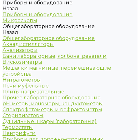
Приборы и оборудование
Назад
Приборы и оборудование
Микроскопы
Общелабораторное оборудование
Назад
Общелабораторное оборудование
Аквадистилляторы
Анализаторы
Бани лабораторные, колбонагреватели
Вискозиметры
Мешалки магнитные, перемешивающие
устройства
Нитратометры
Печи муфельные
Плиты нагревательные
Прочее лабораторное оборудование
рН-метры, иономеры, кондуктометры
Спектрофотометры и рефрактометры
Стерилизаторы
Сушильные шкафы (лабораторные)
Термостаты
Центрифуги
Приборы для дорожно-строительных