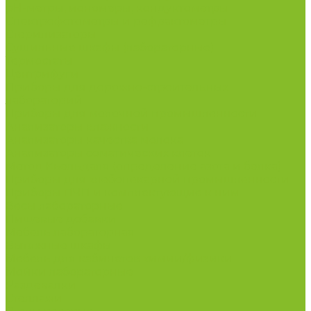
рН-метры, иономеры, кондуктометры
Спектрофотометры и рефрактометры
Стерилизаторы
Сушильные шкафы (лабораторные)
Термостаты
Центрифуги
Приборы для дорожно-строительных
лабораторий
Приборы для молочной промышленности
Анализаторы влажности
Анализаторы качества молока
Анализаторы соматических клеток
Метод Кьельдаля (определение азота и белка)
Приборы для хлебопекарной промышленности
Приборы ПЧП и комплектующие к ним
Весы лабораторные
Пищевые добавки
Мебель лабораторная
Вытяжные шкафы
Мебель для кабинетов химии/физики
Мойки лабораторные
Раздевалки
Стеллажи