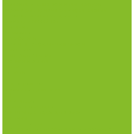
Измерители влажности и температуры
Пирометры (термометры инфракрасные)
Вспомогательные материалы
Химия для бассейнов
Компания
Реквизиты
Сертификаты
Политика конфиденциальности
Прайс-лист
Спецпредложения
Доставка и оплата
Статьи
Контакты
...
Каталог товаров
Химические реактивы
ГСО
Индикаторы
Питательные среды
Реагенты для водоподготовки
Реактивы
Стандарт-титры
Продукция для профилактики и борьбы с