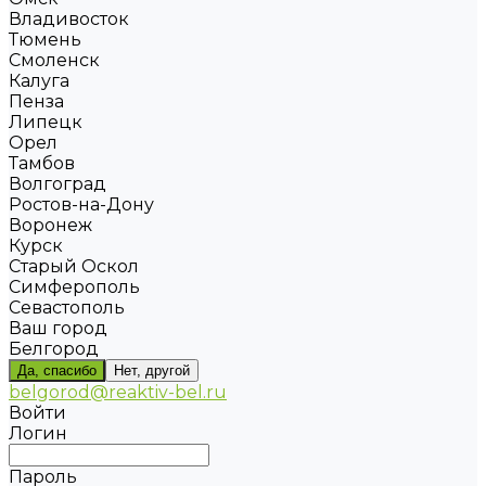
Владивосток
Тюмень
Смоленск
Калуга
Пенза
Липецк
Орел
Тамбов
Волгоград
Ростов-на-Дону
Воронеж
Курск
Старый Оскол
Симферополь
Севастополь
Ваш город
Белгород
Да, спасибо
Нет, другой
belgorod@reaktiv-bel.ru
Войти
Логин
Пароль