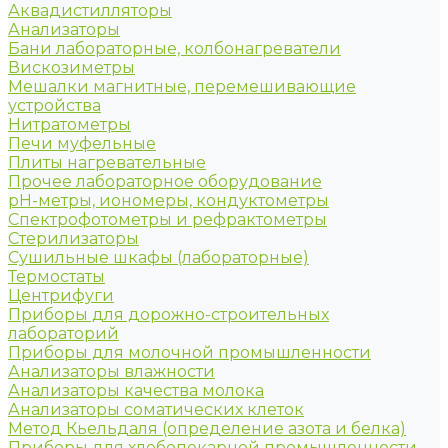
Аквадистилляторы
Анализаторы
Бани лабораторные, колбонагреватели
Вискозиметры
Мешалки магнитные, перемешивающие
устройства
Нитратометры
Печи муфельные
Плиты нагревательные
Прочее лабораторное оборудование
рН-метры, иономеры, кондуктометры
Спектрофотометры и рефрактометры
Стерилизаторы
Сушильные шкафы (лабораторные)
Термостаты
Центрифуги
Приборы для дорожно-строительных
лабораторий
Приборы для молочной промышленности
Анализаторы влажности
Анализаторы качества молока
Анализаторы соматических клеток
Метод Кьельдаля (определение азота и белка)
Приборы для хлебопекарной промышленности