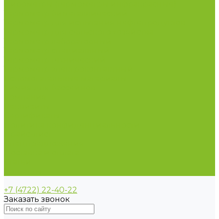
Пирометры (термометры инфракрасные)
Термометр биметаллический
Термометр для испытания нефтепродуктов
Термометр для сельского хозяйства
Термометр лабораторный
Термометр специальный
Термометр технический
Термометр электроконтактный
Вспомогательные материалы
Химия для бассейнов
Компания
Реквизиты
Сертификаты
Политика конфиденциальности
Прайс-лист
Спецпредложения
Доставка и оплата
Статьи
Контакты
+7 (4722) 22-40-22
Заказать звонок