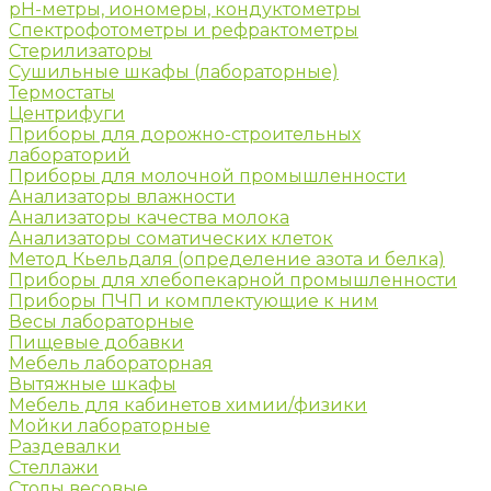
рН-метры, иономеры, кондуктометры
Спектрофотометры и рефрактометры
Стерилизаторы
Сушильные шкафы (лабораторные)
Термостаты
Центрифуги
Приборы для дорожно-строительных
лабораторий
Приборы для молочной промышленности
Анализаторы влажности
Анализаторы качества молока
Анализаторы соматических клеток
Метод Кьельдаля (определение азота и белка)
Приборы для хлебопекарной промышленности
Приборы ПЧП и комплектующие к ним
Весы лабораторные
Пищевые добавки
Мебель лабораторная
Вытяжные шкафы
Мебель для кабинетов химии/физики
Мойки лабораторные
Раздевалки
Стеллажи
Столы весовые