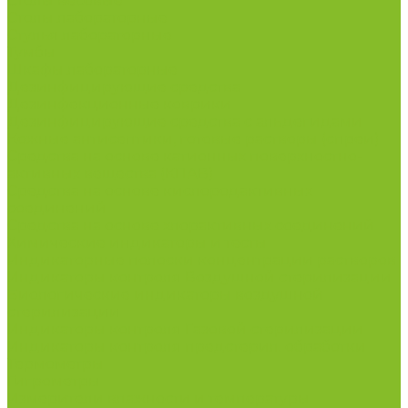
Столы весовые
Столы лабораторные
Стулья лабораторные
Тумбы
Шкафы лабораторные
Дезинфицирующие средства
Дезинфекционные коврики
Дезинфицирующие средства с альдегидами
Кожные антисептики, готовые растворы (спреи)
Средства на основе катионных поверхностно-
активных вещества (КПАВ)
Средства на основе кислородактивных
соединений
Средства на основе хлорактивных соединений
Химические индикаторы и тесты
Индикаторные полоски концентрации растворов
Индикаторы контроля Воздушной стерилизации
Биологические индикаторы воздушной
стерилизации
Индикаторы контроля Газовой стерилизации
Индикаторы контроля предстерил. обработки
Термометры
Гигрометры
Измерители влажности и температуры