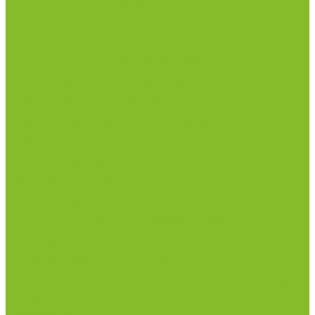
Дозаторы (диспенсеры) контактные и
бесконтактные
Маски и средства индивидуальной защиты
Посуда лабораторная
Лабораторная посуда из пластика
Лабораторная посуда из стекла
Лабораторная посуда из фарфора
Приборы и оборудование
Микроскопы
Общелабораторное оборудование
Приборы для дорожно-строительных
лабораторий
Весы лабораторные
Пищевые добавки
Мебель лабораторная
Вытяжные шкафы
Мебель для кабинетов химии/физики
Мойки лабораторные
Дезинфицирующие средства
Дезинфекционные коврики
Дезинфицирующие средства с альдегидами
Кожные антисептики, готовые растворы (спреи)
Термометры
Гигрометры