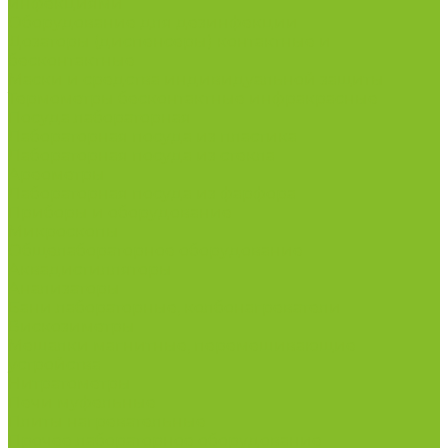
инфекциями
Оборудование для дезинфекции
Дозаторы (диспенсеры) контактные и
бесконтактные
Маски и средства индивидуальной защиты
Термометры бесконтактные инфракрасные
Посуда лабораторная
Лабораторная посуда из пластика
Лабораторная посуда из стекла
Ареометры
Лабораторная посуда из фарфора
Приборы и оборудование
Микроскопы
Общелабораторное оборудование
Аквадистилляторы
Анализаторы
Бани лабораторные, колбонагреватели
Вискозиметры
Мешалки магнитные, перемешивающие
устройства
Нитратометры
Печи муфельные
Плиты нагревательные
Прочее лабораторное оборудование