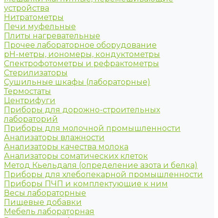
устройства
Нитратометры
Печи муфельные
Плиты нагревательные
Прочее лабораторное оборудование
рН-метры, иономеры, кондуктометры
Спектрофотометры и рефрактометры
Стерилизаторы
Сушильные шкафы (лабораторные)
Термостаты
Центрифуги
Приборы для дорожно-строительных
лабораторий
Приборы для молочной промышленности
Анализаторы влажности
Анализаторы качества молока
Анализаторы соматических клеток
Метод Кьельдаля (определение азота и белка)
Приборы для хлебопекарной промышленности
Приборы ПЧП и комплектующие к ним
Весы лабораторные
Пищевые добавки
Мебель лабораторная