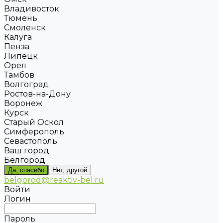
Владивосток
Тюмень
Смоленск
Калуга
Пенза
Липецк
Орел
Тамбов
Волгоград
Ростов-на-Дону
Воронеж
Курск
Старый Оскол
Симферополь
Севастополь
Ваш город
Белгород
Да, спасибо
Нет, другой
belgorod@reaktiv-bel.ru
Войти
Логин
Пароль