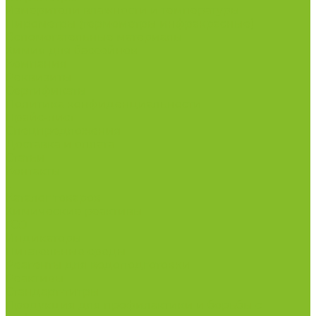
Измерители влажности и температуры
Пирометры (термометры инфракрасные)
Вспомогательные материалы
Химия для бассейнов
Компания
Реквизиты
Сертификаты
Политика конфиденциальности
Прайс-лист
Спецпредложения
Доставка и оплата
Статьи
Контакты
...
Каталог товаров
Химические реактивы
ГСО
Индикаторы
Питательные среды
Реагенты для водоподготовки
Реактивы
Стандарт-титры
Продукция для профилактики и борьбы с