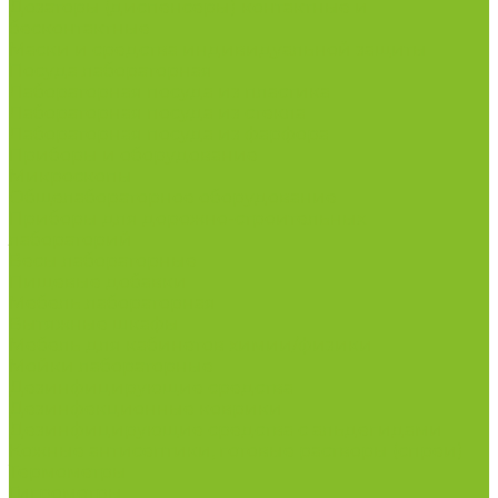
Дозаторы (диспенсеры) контактные и
бесконтактные
Маски и средства индивидуальной защиты
Посуда лабораторная
Лабораторная посуда из пластика
Лабораторная посуда из стекла
Лабораторная посуда из фарфора
Приборы и оборудование
Микроскопы
Общелабораторное оборудование
Приборы для дорожно-строительных
лабораторий
Весы лабораторные
Пищевые добавки
Мебель лабораторная
Вытяжные шкафы
Мебель для кабинетов химии/физики
Мойки лабораторные
Дезинфицирующие средства
Дезинфекционные коврики
Дезинфицирующие средства с альдегидами
Кожные антисептики, готовые растворы (спреи)
Термометры
Гигрометры