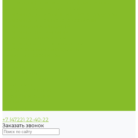
Пирометры (термометры инфракрасные)
Термометр биметаллический
Термометр для испытания нефтепродуктов
Термометр для сельского хозяйства
Термометр лабораторный
Термометр специальный
Термометр технический
Термометр электроконтактный
Вспомогательные материалы
Химия для бассейнов
Компания
Реквизиты
Сертификаты
Политика конфиденциальности
Прайс-лист
Спецпредложения
Доставка и оплата
Статьи
Контакты
+7 (4722) 22-40-22
Заказать звонок