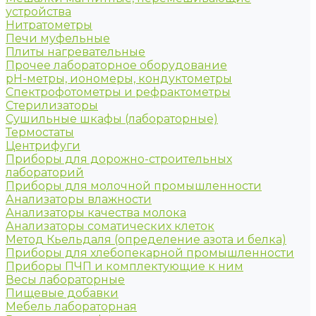
устройства
Нитратометры
Печи муфельные
Плиты нагревательные
Прочее лабораторное оборудование
рН-метры, иономеры, кондуктометры
Спектрофотометры и рефрактометры
Стерилизаторы
Сушильные шкафы (лабораторные)
Термостаты
Центрифуги
Приборы для дорожно-строительных
лабораторий
Приборы для молочной промышленности
Анализаторы влажности
Анализаторы качества молока
Анализаторы соматических клеток
Метод Кьельдаля (определение азота и белка)
Приборы для хлебопекарной промышленности
Приборы ПЧП и комплектующие к ним
Весы лабораторные
Пищевые добавки
Мебель лабораторная