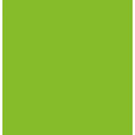
Столы весовые
Столы лабораторные
Стулья лабораторные
Тумбы
Шкафы лабораторные
Дезинфицирующие средства
Дезинфекционные коврики
Дезинфицирующие средства с альдегидами
Кожные антисептики, готовые растворы (спреи)
Средства на основе катионных поверхностно-
активных вещества (КПАВ)
Средства на основе кислородактивных
соединений
Средства на основе хлорактивных соединений
Химические индикаторы и тесты
Индикаторные полоски концентрации растворов
Индикаторы контроля Воздушной стерилизации
Биологические индикаторы воздушной
стерилизации
Индикаторы контроля Газовой стерилизации
Индикаторы контроля предстерил. обработки
Термометры
Гигрометры
Измерители влажности и температуры