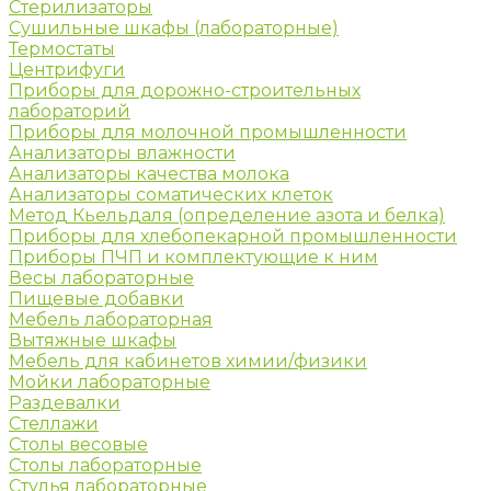
Стерилизаторы
Сушильные шкафы (лабораторные)
Термостаты
Центрифуги
Приборы для дорожно-строительных
лабораторий
Приборы для молочной промышленности
Анализаторы влажности
Анализаторы качества молока
Анализаторы соматических клеток
Метод Кьельдаля (определение азота и белка)
Приборы для хлебопекарной промышленности
Приборы ПЧП и комплектующие к ним
Весы лабораторные
Пищевые добавки
Мебель лабораторная
Вытяжные шкафы
Мебель для кабинетов химии/физики
Мойки лабораторные
Раздевалки
Стеллажи
Столы весовые
Столы лабораторные
Стулья лабораторные