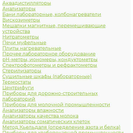
Аквадистилляторы
Анализаторы
Бани лабораторные, колбонагреватели
Вискозиметры
Мешалки магнитные, перемешивающие
устройства
Нитратометры
Печи муфельные
Плиты нагревательные
Прочее лабораторное оборудование
рН-метры, иономеры, кондуктометры
Спектрофотометры и рефрактометры
Стерилизаторы
Сушильные шкафы (лабораторные)
Термостаты
Центрифуги
Приборы для дорожно-строительных
лабораторий
Приборы для молочной промышленности
Анализаторы влажности
Анализаторы качества молока
Анализаторы соматических клеток
Метод Кьельдаля (определение азота и белка)
Приборы для хлебопекарной промышленности