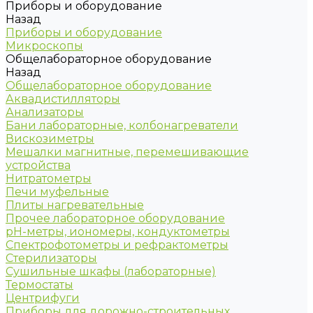
Приборы и оборудование
Назад
Приборы и оборудование
Микроскопы
Общелабораторное оборудование
Назад
Общелабораторное оборудование
Аквадистилляторы
Анализаторы
Бани лабораторные, колбонагреватели
Вискозиметры
Мешалки магнитные, перемешивающие
устройства
Нитратометры
Печи муфельные
Плиты нагревательные
Прочее лабораторное оборудование
рН-метры, иономеры, кондуктометры
Спектрофотометры и рефрактометры
Стерилизаторы
Сушильные шкафы (лабораторные)
Термостаты
Центрифуги
Приборы для дорожно-строительных