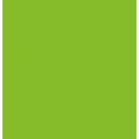
инфекциями
Оборудование для дезинфекции
Дозаторы (диспенсеры) контактные и
бесконтактные
Маски и средства индивидуальной защиты
Термометры бесконтактные инфракрасные
Посуда лабораторная
Лабораторная посуда из пластика
Лабораторная посуда из стекла
Ареометры
Лабораторная посуда из фарфора
Приборы и оборудование
Микроскопы
Общелабораторное оборудование
Аквадистилляторы
Анализаторы
Бани лабораторные, колбонагреватели
Вискозиметры
Мешалки магнитные, перемешивающие
устройства
Нитратометры
Печи муфельные
Плиты нагревательные
Прочее лабораторное оборудование