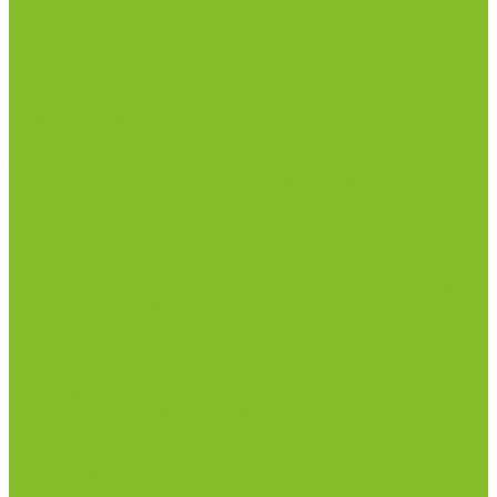
рН-метры, иономеры, кондуктометры
Спектрофотометры и рефрактометры
Стерилизаторы
Сушильные шкафы (лабораторные)
Термостаты
Центрифуги
Приборы для дорожно-строительных
лабораторий
Приборы для молочной промышленности
Анализаторы влажности
Анализаторы качества молока
Анализаторы соматических клеток
Метод Кьельдаля (определение азота и белка)
Приборы для хлебопекарной промышленности
Приборы ПЧП и комплектующие к ним
Весы лабораторные
Пищевые добавки
Мебель лабораторная
Вытяжные шкафы
Мебель для кабинетов химии/физики
Мойки лабораторные
Раздевалки
Стеллажи