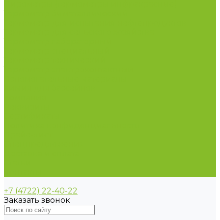
Пирометры (термометры инфракрасные)
Термометр биметаллический
Термометр для испытания нефтепродуктов
Термометр для сельского хозяйства
Термометр лабораторный
Термометр специальный
Термометр технический
Термометр электроконтактный
Вспомогательные материалы
Химия для бассейнов
Компания
Реквизиты
Сертификаты
Политика конфиденциальности
Прайс-лист
Спецпредложения
Доставка и оплата
Статьи
Контакты
+7 (4722) 22-40-22
Заказать звонок