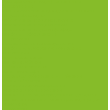
Дозаторы (диспенсеры) контактные и
бесконтактные
Маски и средства индивидуальной защиты
Посуда лабораторная
Лабораторная посуда из пластика
Лабораторная посуда из стекла
Лабораторная посуда из фарфора
Приборы и оборудование
Микроскопы
Общелабораторное оборудование
Приборы для дорожно-строительных
лабораторий
Весы лабораторные
Пищевые добавки
Мебель лабораторная
Вытяжные шкафы
Мебель для кабинетов химии/физики
Мойки лабораторные
Дезинфицирующие средства
Дезинфекционные коврики
Дезинфицирующие средства с альдегидами
Кожные антисептики, готовые растворы (спреи)
Термометры
Гигрометры