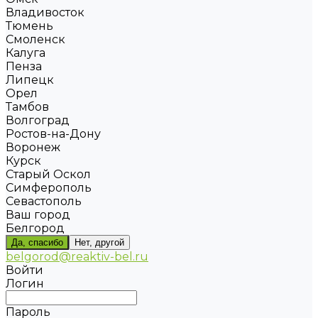
Владивосток
Тюмень
Смоленск
Калуга
Пенза
Липецк
Орел
Тамбов
Волгоград
Ростов-на-Дону
Воронеж
Курск
Старый Оскол
Симферополь
Севастополь
Ваш город
Белгород
Да, спасибо
Нет, другой
belgorod@reaktiv-bel.ru
Войти
Логин
Пароль