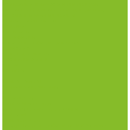
Измерители влажности и температуры
Пирометры (термометры инфракрасные)
Вспомогательные материалы
Химия для бассейнов
Компания
Реквизиты
Сертификаты
Политика конфиденциальности
Прайс-лист
Спецпредложения
Доставка и оплата
Статьи
Контакты
...
Каталог товаров
Химические реактивы
ГСО
Индикаторы
Питательные среды
Реагенты для водоподготовки
Реактивы
Стандарт-титры
Продукция для профилактики и борьбы с