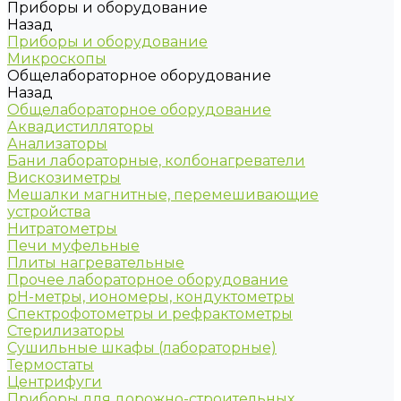
Приборы и оборудование
Назад
Приборы и оборудование
Микроскопы
Общелабораторное оборудование
Назад
Общелабораторное оборудование
Аквадистилляторы
Анализаторы
Бани лабораторные, колбонагреватели
Вискозиметры
Мешалки магнитные, перемешивающие
устройства
Нитратометры
Печи муфельные
Плиты нагревательные
Прочее лабораторное оборудование
рН-метры, иономеры, кондуктометры
Спектрофотометры и рефрактометры
Стерилизаторы
Сушильные шкафы (лабораторные)
Термостаты
Центрифуги
Приборы для дорожно-строительных