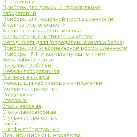
Центрифуги
Приборы для дорожно-строительных
лабораторий
Приборы для молочной промышленности
Анализаторы влажности
Анализаторы качества молока
Анализаторы соматических клеток
Метод Кьельдаля (определение азота и белка)
Приборы для хлебопекарной промышленности
Приборы ПЧП и комплектующие к ним
Весы лабораторные
Пищевые добавки
Мебель лабораторная
Вытяжные шкафы
Мебель для кабинетов химии/физики
Мойки лабораторные
Раздевалки
Стеллажи
Столы весовые
Столы лабораторные
Стулья лабораторные
Тумбы
Шкафы лабораторные
Дезинфицирующие средства