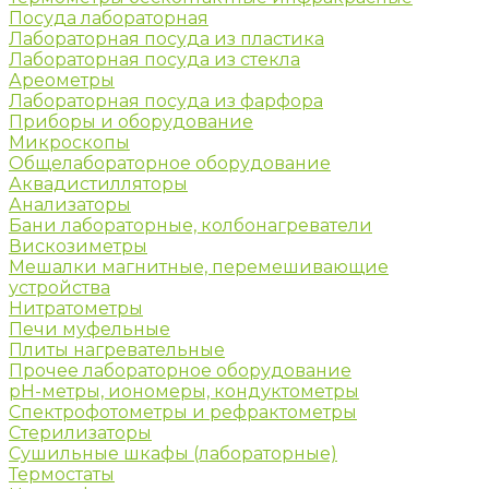
Посуда лабораторная
Лабораторная посуда из пластика
Лабораторная посуда из стекла
Ареометры
Лабораторная посуда из фарфора
Приборы и оборудование
Микроскопы
Общелабораторное оборудование
Аквадистилляторы
Анализаторы
Бани лабораторные, колбонагреватели
Вискозиметры
Мешалки магнитные, перемешивающие
устройства
Нитратометры
Печи муфельные
Плиты нагревательные
Прочее лабораторное оборудование
рН-метры, иономеры, кондуктометры
Спектрофотометры и рефрактометры
Стерилизаторы
Сушильные шкафы (лабораторные)
Термостаты