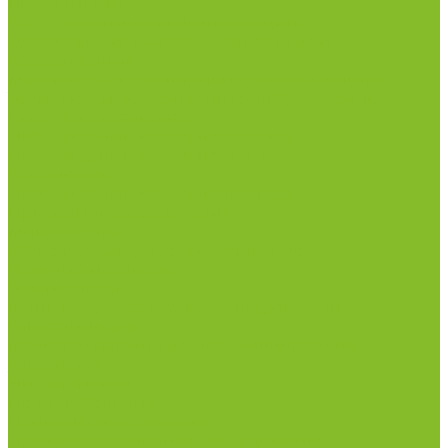
инфекциями
Оборудование для дезинфекции
Дозаторы (диспенсеры) контактные и
бесконтактные
Маски и средства индивидуальной защиты
Термометры бесконтактные инфракрасные
Посуда лабораторная
Лабораторная посуда из пластика
Лабораторная посуда из стекла
Ареометры
Лабораторная посуда из фарфора
Приборы и оборудование
Микроскопы
Общелабораторное оборудование
Аквадистилляторы
Анализаторы
Бани лабораторные, колбонагреватели
Вискозиметры
Мешалки магнитные, перемешивающие
устройства
Нитратометры
Печи муфельные
Плиты нагревательные
Прочее лабораторное оборудование