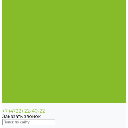
Пирометры (термометры инфракрасные)
Термометр биметаллический
Термометр для испытания нефтепродуктов
Термометр для сельского хозяйства
Термометр лабораторный
Термометр специальный
Термометр технический
Термометр электроконтактный
Вспомогательные материалы
Химия для бассейнов
Компания
Реквизиты
Сертификаты
Политика конфиденциальности
Прайс-лист
Спецпредложения
Доставка и оплата
Статьи
Контакты
+7 (4722) 22-40-22
Заказать звонок