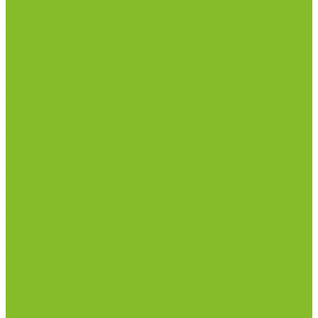
Измерители влажности и температуры
Пирометры (термометры инфракрасные)
Вспомогательные материалы
Химия для бассейнов
Компания
Реквизиты
Сертификаты
Политика конфиденциальности
Прайс-лист
Спецпредложения
Доставка и оплата
Статьи
Контакты
...
Каталог товаров
Химические реактивы
ГСО
Индикаторы
Питательные среды
Реагенты для водоподготовки
Реактивы
Стандарт-титры
Продукция для профилактики и борьбы с