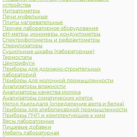
устройства
Нитратометры
Печи муфельные
Плиты нагревательные
Прочее лабораторное оборудование
рН-метры, иономеры, кондуктометры
Спектрофотометры и рефрактометры
Стерилизаторы
Сушильные шкафы (лабораторные)
Термостаты
Центрифуги
Приборы для дорожно-строительных
лабораторий
Приборы для молочной промышленности
Анализаторы влажности
Анализаторы качества молока
Анализаторы соматических клеток
Метод Кьельдаля (определение азота и белка)
Приборы для хлебопекарной промышленности
Приборы ПЧП и комплектующие к ним
Весы лабораторные
Пищевые добавки
Мебель лабораторная