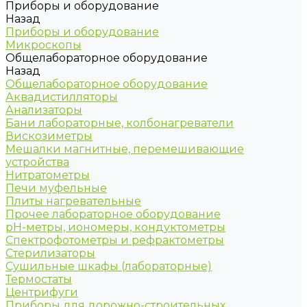
Приборы и оборудование
Назад
Приборы и оборудование
Микроскопы
Общелабораторное оборудование
Назад
Общелабораторное оборудование
Аквадистилляторы
Анализаторы
Бани лабораторные, колбонагреватели
Вискозиметры
Мешалки магнитные, перемешивающие
устройства
Нитратометры
Печи муфельные
Плиты нагревательные
Прочее лабораторное оборудование
рН-метры, иономеры, кондуктометры
Спектрофотометры и рефрактометры
Стерилизаторы
Сушильные шкафы (лабораторные)
Термостаты
Центрифуги
Приборы для дорожно-строительных