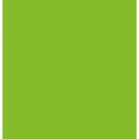
Дозаторы (диспенсеры) контактные и
бесконтактные
Маски и средства индивидуальной защиты
Посуда лабораторная
Лабораторная посуда из пластика
Лабораторная посуда из стекла
Лабораторная посуда из фарфора
Приборы и оборудование
Микроскопы
Общелабораторное оборудование
Приборы для дорожно-строительных
лабораторий
Весы лабораторные
Пищевые добавки
Мебель лабораторная
Вытяжные шкафы
Мебель для кабинетов химии/физики
Мойки лабораторные
Дезинфицирующие средства
Дезинфекционные коврики
Дезинфицирующие средства с альдегидами
Кожные антисептики, готовые растворы (спреи)
Термометры
Гигрометры