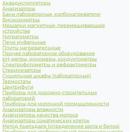
Аквадистилляторы
Анализаторы
Бани лабораторные, колбонагреватели
Вискозиметры
Мешалки магнитные, перемешивающие
устройства
Нитратометры
Печи муфельные
Плиты нагревательные
Прочее лабораторное оборудование
рН-метры, иономеры, кондуктометры
Спектрофотометры и рефрактометры
Стерилизаторы
Сушильные шкафы (лабораторные)
Термостаты
Центрифуги
Приборы для дорожно-строительных
лабораторий
Приборы для молочной промышленности
Анализаторы влажности
Анализаторы качества молока
Анализаторы соматических клеток
Метод Кьельдаля (определение азота и белка)
Приборы для хлебопекарной промышленности