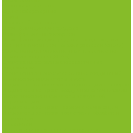
Столы весовые
Столы лабораторные
Стулья лабораторные
Тумбы
Шкафы лабораторные
Дезинфицирующие средства
Дезинфекционные коврики
Дезинфицирующие средства с альдегидами
Кожные антисептики, готовые растворы (спреи)
Средства на основе катионных поверхностно-
активных вещества (КПАВ)
Средства на основе кислородактивных
соединений
Средства на основе хлорактивных соединений
Химические индикаторы и тесты
Индикаторные полоски концентрации растворов
Индикаторы контроля Воздушной стерилизации
Биологические индикаторы воздушной
стерилизации
Индикаторы контроля Газовой стерилизации
Индикаторы контроля предстерил. обработки
Термометры
Гигрометры
Измерители влажности и температуры