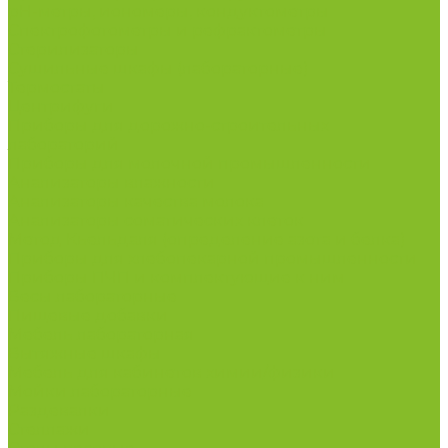
рН-метры, иономеры, кондуктометры
Спектрофотометры и рефрактометры
Стерилизаторы
Сушильные шкафы (лабораторные)
Термостаты
Центрифуги
Приборы для дорожно-строительных
лабораторий
Приборы для молочной промышленности
Анализаторы влажности
Анализаторы качества молока
Анализаторы соматических клеток
Метод Кьельдаля (определение азота и белка)
Приборы для хлебопекарной промышленности
Приборы ПЧП и комплектующие к ним
Весы лабораторные
Пищевые добавки
Мебель лабораторная
Вытяжные шкафы
Мебель для кабинетов химии/физики
Мойки лабораторные
Раздевалки
Стеллажи