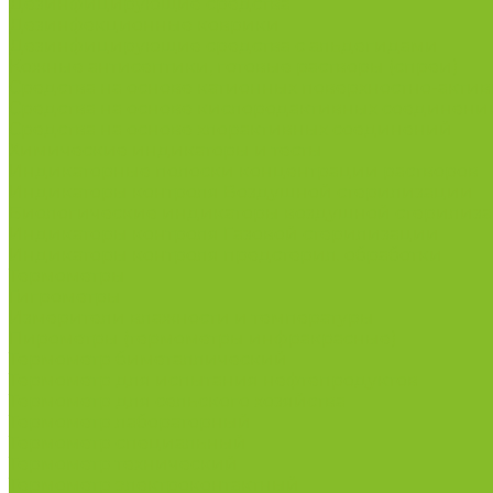
Дезинфицирующие средства
Дезинфекционные коврики
Дезинфицирующие средства с альдегидами
Кожные антисептики, готовые растворы (спреи)
Средства на основе катионных поверхностно-актив
Средства на основе кислородактивных соединени
Средства на основе хлорактивных соединений
Химические индикаторы и тесты
Индикаторные полоски концентрации растворов
Индикаторы контроля Воздушной стерилизации
Биологические индикаторы воздушной стерилиз
Индикаторы контроля Газовой стерилизации
Индикаторы контроля предстерил. обработки
Термометры
Гигрометры
Измерители влажности и температуры
Пирометры (термометры инфракрасные)
Термометр биметаллический
Термометр для испытания нефтепродуктов
Термометр для сельского хозяйства
Термометр лабораторный
Термометр специальный
Термометр технический
Термометр электроконтактный