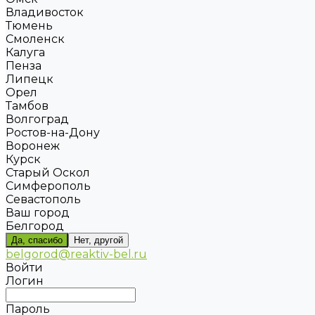
Владивосток
Тюмень
Смоленск
Калуга
Пенза
Липецк
Орел
Тамбов
Волгоград
Ростов-на-Дону
Воронеж
Курск
Старый Оскол
Симферополь
Севастополь
Ваш город
Белгород
Да, спасибо
Нет, другой
belgorod@reaktiv-bel.ru
Войти
Логин
Пароль