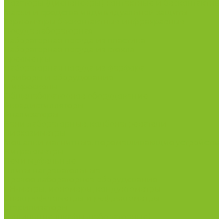
Дозаторы (диспенсеры) контактные и бесконтактн
Маски и средства индивидуальной защиты
Термометры бесконтактные инфракрасные
Посуда лабораторная
Лабораторная посуда из пластика
Лабораторная посуда из стекла
Ареометры
Лабораторная посуда из фарфора
Приборы и оборудование
Микроскопы
Общелабораторное оборудование
Аквадистилляторы
Анализаторы
Бани лабораторные, колбонагреватели
Вискозиметры
Мешалки магнитные, перемешивающие устройств
Нитратометры
Печи муфельные
Плиты нагревательные
Прочее лабораторное оборудование
рН-метры, иономеры, кондуктометры
Спектрофотометры и рефрактометры
Стерилизаторы
Сушильные шкафы (лабораторные)