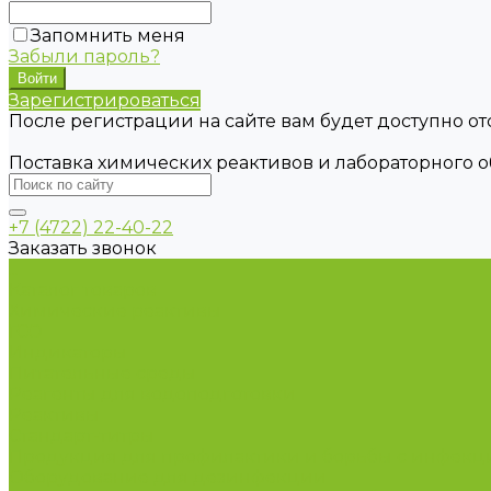
Запомнить меня
Забыли пароль?
Зарегистрироваться
После регистрации на сайте вам будет доступно о
Поставка химических реактивов и лабораторного 
+7 (4722) 22-40-22
Заказать звонок
...
Каталог товаров
Химические реактивы
ГСО
Индикаторы
Питательные среды
Реагенты для водоподготовки
Реактивы
Стандарт-титры
Продукция для профилактики и борьбы с инфек
Оборудование для дезинфекции