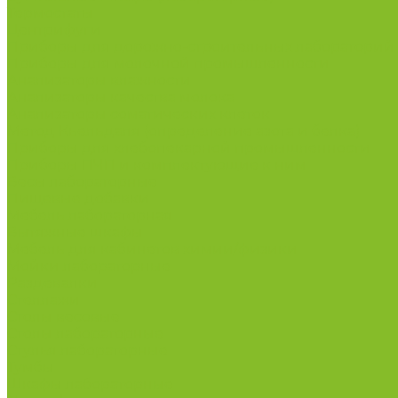
Термостаты
Центрифуги
Приборы для дорожно-строительных лабораторий
Приборы для молочной промышленности
Анализаторы влажности
Анализаторы качества молока
Анализаторы соматических клеток
Метод Кьельдаля (определение азота и белка)
Приборы для хлебопекарной промышленности
Приборы ПЧП и комплектующие к ним
Весы лабораторные
Пищевые добавки
Мебель лабораторная
Вытяжные шкафы
Мебель для кабинетов химии/физики
Мойки лабораторные
Раздевалки
Стеллажи
Столы весовые
Столы лабораторные
Стулья лабораторные
Тумбы
Шкафы лабораторные