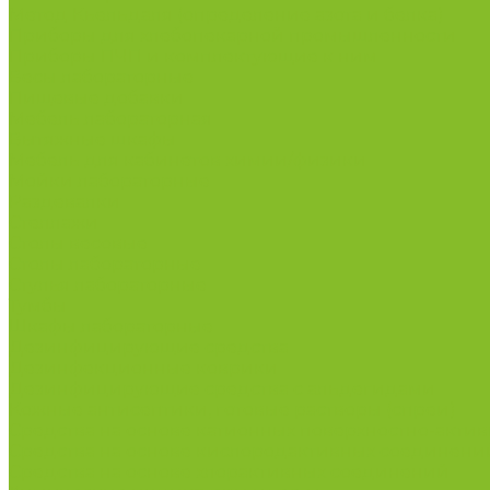
Метод Кьельдаля (определение азота и белка)
Приборы для хлебопекарной промышленности
Приборы ПЧП и комплектующие к ним
Весы лабораторные
Пищевые добавки
Мебель лабораторная
Вытяжные шкафы
Мебель для кабинетов химии/физики
Мойки лабораторные
Раздевалки
Стеллажи
Столы весовые
Столы лабораторные
Стулья лабораторные
Тумбы
Шкафы лабораторные
Дезинфицирующие средства
Дезинфекционные коврики
Дезинфицирующие средства с альдегидами
Кожные антисептики, готовые растворы (спреи)
Средства на основе катионных поверхностно-актив
Средства на основе кислородактивных соединени
Средства на основе хлорактивных соединений