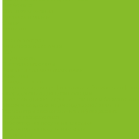
Прайс-лист
Спецпредложения
Доставка и оплата
Статьи
Контакты
...
Каталог товаров
Химические реактивы
ГСО
Индикаторы
Питательные среды
Реагенты для водоподготовки
Реактивы
Стандарт-титры
Продукция для профилактики и борьбы с инфек
Оборудование для дезинфекции
Дозаторы (диспенсеры) контактные и бесконтактн
Маски и средства индивидуальной защиты
Термометры бесконтактные инфракрасные
Посуда лабораторная
Лабораторная посуда из пластика
Лабораторная посуда из стекла
Ареометры