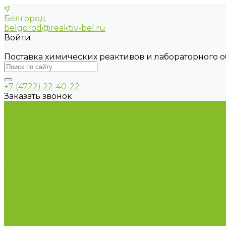
Белгород
belgorod@reaktiv-bel.ru
Войти
Поставка химических реактивов и лабораторного 
+7 (4722) 22-40-22
Заказать звонок
Каталог товаров
Химические реактивы
ГСО
Индикаторы
Питательные среды
Продукция для профилактики и борьбы с инфек
Оборудование для дезинфекции
Дозаторы (диспенсеры) контактные и бесконтактн
Маски и средства индивидуальной защиты
Посуда лабораторная
Лабораторная посуда из пластика
Лабораторная посуда из стекла
Лабораторная посуда из фарфора