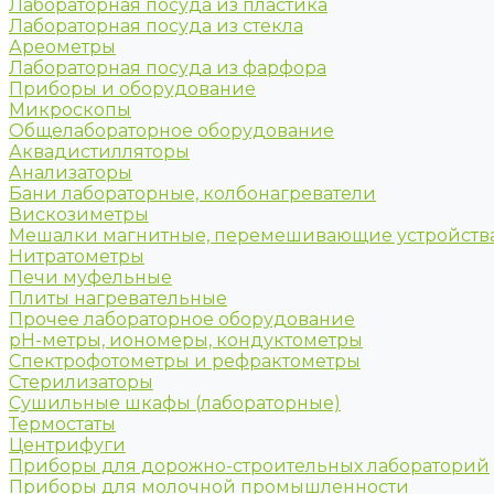
Лабораторная посуда из пластика
Лабораторная посуда из стекла
Ареометры
Лабораторная посуда из фарфора
Приборы и оборудование
Микроскопы
Общелабораторное оборудование
Аквадистилляторы
Анализаторы
Бани лабораторные, колбонагреватели
Вискозиметры
Мешалки магнитные, перемешивающие устройств
Нитратометры
Печи муфельные
Плиты нагревательные
Прочее лабораторное оборудование
рН-метры, иономеры, кондуктометры
Спектрофотометры и рефрактометры
Стерилизаторы
Сушильные шкафы (лабораторные)
Термостаты
Центрифуги
Приборы для дорожно-строительных лабораторий
Приборы для молочной промышленности