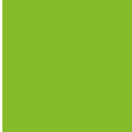
Лабораторная посуда из фарфора
Приборы и оборудование
Микроскопы
Общелабораторное оборудование
Аквадистилляторы
Анализаторы
Бани лабораторные, колбонагреватели
Вискозиметры
Мешалки магнитные, перемешивающие устройств
Нитратометры
Печи муфельные
Плиты нагревательные
Прочее лабораторное оборудование
рН-метры, иономеры, кондуктометры
Спектрофотометры и рефрактометры
Стерилизаторы
Сушильные шкафы (лабораторные)
Термостаты
Центрифуги
Приборы для дорожно-строительных лабораторий
Приборы для молочной промышленности
Анализаторы влажности
Анализаторы качества молока
Анализаторы соматических клеток