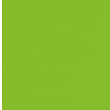
Химические индикаторы и тесты
Индикаторные полоски концентрации растворов
Индикаторы контроля Воздушной стерилизации
Биологические индикаторы воздушной стерилиз
Индикаторы контроля Газовой стерилизации
Индикаторы контроля предстерил. обработки
Термометры
Гигрометры
Измерители влажности и температуры
Пирометры (термометры инфракрасные)
Термометр биметаллический
Термометр для испытания нефтепродуктов
Термометр для сельского хозяйства
Термометр лабораторный
Термометр специальный
Термометр технический
Термометр электроконтактный
Вспомогательные материалы
Химия для бассейнов
Компания
Реквизиты
Сертификаты
Политика конфиденциальности
Прайс-лист