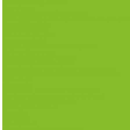
Приборы и оборудование
Микроскопы
Общелабораторное оборудование
Приборы для дорожно-строительных лабораторий
Весы лабораторные
Пищевые добавки
Мебель лабораторная
Вытяжные шкафы
Мебель для кабинетов химии/физики
Мойки лабораторные
Дезинфицирующие средства
Дезинфекционные коврики
Дезинфицирующие средства с альдегидами
Кожные антисептики, готовые растворы (спреи)
Термометры
Гигрометры
Измерители влажности и температуры
Пирометры (термометры инфракрасные)
Вспомогательные материалы
Химия для бассейнов
Компания
Реквизиты
Сертификаты
Политика конфиденциальности