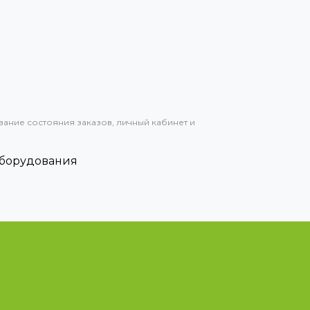
вание состояния заказов, личный кабинет и
оборудования
циями