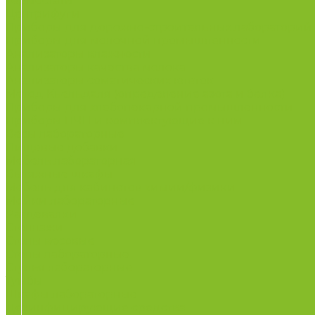
Термостаты
Центрифуги
Приборы для дорожно-строительных лабораторий
Приборы для молочной промышленности
Анализаторы влажности
Анализаторы качества молока
Анализаторы соматических клеток
Метод Кьельдаля (определение азота и белка)
Приборы для хлебопекарной промышленности
Приборы ПЧП и комплектующие к ним
Весы лабораторные
Пищевые добавки
Мебель лабораторная
Вытяжные шкафы
Мебель для кабинетов химии/физики
Мойки лабораторные
Раздевалки
Стеллажи
Столы весовые
Столы лабораторные
Стулья лабораторные
Тумбы
Шкафы лабораторные
Дезинфицирующие средства