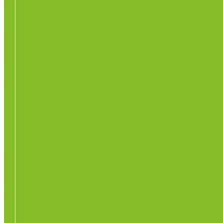
Дозаторы (диспенсеры) контактные и бесконтактн
Маски и средства индивидуальной защиты
Посуда лабораторная
Лабораторная посуда из пластика
Лабораторная посуда из стекла
Лабораторная посуда из фарфора
Приборы и оборудование
Микроскопы
Общелабораторное оборудование
Приборы для дорожно-строительных лабораторий
Весы лабораторные
Пищевые добавки
Мебель лабораторная
Вытяжные шкафы
Мебель для кабинетов химии/физики
Мойки лабораторные
Дезинфицирующие средства
Дезинфекционные коврики
Дезинфицирующие средства с альдегидами
Кожные антисептики, готовые растворы (спреи)
Термометры
Гигрометры
Измерители влажности и температуры