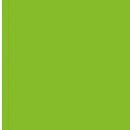
Маски и средства индивидуальной защиты
Термометры бесконтактные инфракрасные
Посуда лабораторная
Лабораторная посуда из пластика
Лабораторная посуда из стекла
Ареометры
Лабораторная посуда из фарфора
Приборы и оборудование
Микроскопы
Общелабораторное оборудование
Аквадистилляторы
Анализаторы
Бани лабораторные, колбонагреватели
Вискозиметры
Мешалки магнитные, перемешивающие устройств
Нитратометры
Печи муфельные
Плиты нагревательные
Прочее лабораторное оборудование
рН-метры, иономеры, кондуктометры
Спектрофотометры и рефрактометры
Стерилизаторы
Сушильные шкафы (лабораторные)