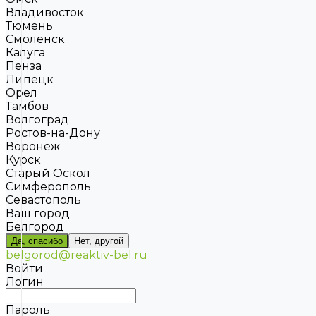
Владивосток
Тюмень
Смоленск
Калуга
Пенза
Липецк
Орел
Тамбов
Волгоград
Ростов-на-Дону
Воронеж
Курск
Старый Оскол
Симферополь
Севастополь
Ваш город
Белгород
Да, спасибо
Нет, другой
belgorod@reaktiv-bel.ru
Войти
Логин
Пароль