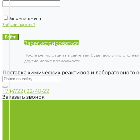
Запомнить меня
Забыли пароль?
Зарегистрироваться
После регистрации на сайте вам будет доступно отслежи
другие новые возможности
Поставка химических реактивов и лабораторного 
+7 (4722) 22-40-22
Заказать звонок
Каталог товаров
Химические реактивы
ГСО
Индикаторы
Питательные среды
Продукция для профилактики и борьбы с инфек
Оборудование для дезинфекции