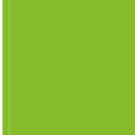
Пирометры (термометры инфракрасные)
Вспомогательные материалы
Химия для бассейнов
Компания
Реквизиты
Сертификаты
Политика конфиденциальности
Прайс-лист
Спецпредложения
Доставка и оплата
Статьи
Контакты
...
Каталог товаров
Химические реактивы
ГСО
Индикаторы
Питательные среды
Реагенты для водоподготовки
Реактивы
Стандарт-титры
Продукция для профилактики и борьбы с инфек
Оборудование для дезинфекции
Дозаторы (диспенсеры) контактные и бесконтактн