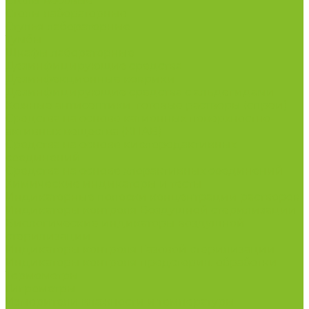
Столы весовые
Столы лабораторные
Стулья лабораторные
Тумбы
Шкафы лабораторные
Дезинфицирующие средства
Дезинфекционные коврики
Дезинфицирующие средства с альдегидами
Кожные антисептики, готовые растворы (спреи)
Средства на основе катионных поверхностно-
активных вещества (КПАВ)
Средства на основе кислородактивных
соединений
Средства на основе хлорактивных соединений
Химические индикаторы и тесты
Индикаторные полоски концентрации растворов
Индикаторы контроля Воздушной стерилизации
Биологические индикаторы воздушной
стерилизации
Индикаторы контроля Газовой стерилизации
Индикаторы контроля предстерил. обработки
Термометры
Гигрометры
Измерители влажности и температуры