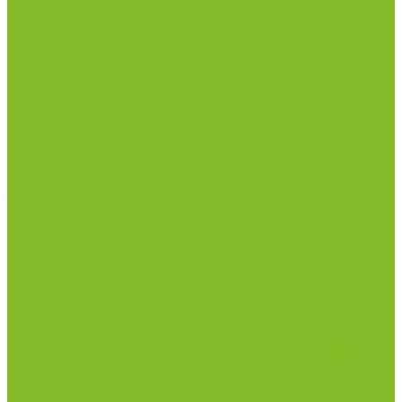
Дозаторы (диспенсеры) контактные и
бесконтактные
Маски и средства индивидуальной защиты
Посуда лабораторная
Лабораторная посуда из пластика
Лабораторная посуда из стекла
Лабораторная посуда из фарфора
Приборы и оборудование
Микроскопы
Общелабораторное оборудование
Приборы для дорожно-строительных
лабораторий
Весы лабораторные
Пищевые добавки
Мебель лабораторная
Вытяжные шкафы
Мебель для кабинетов химии/физики
Мойки лабораторные
Дезинфицирующие средства
Дезинфекционные коврики
Дезинфицирующие средства с альдегидами
Кожные антисептики, готовые растворы (спреи)
Термометры
Гигрометры