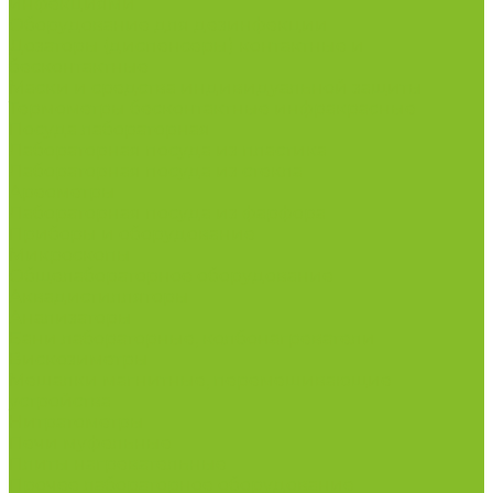
инфекциями
Оборудование для дезинфекции
Дозаторы (диспенсеры) контактные и
бесконтактные
Маски и средства индивидуальной защиты
Термометры бесконтактные инфракрасные
Посуда лабораторная
Лабораторная посуда из пластика
Лабораторная посуда из стекла
Ареометры
Лабораторная посуда из фарфора
Приборы и оборудование
Микроскопы
Общелабораторное оборудование
Аквадистилляторы
Анализаторы
Бани лабораторные, колбонагреватели
Вискозиметры
Мешалки магнитные, перемешивающие
устройства
Нитратометры
Печи муфельные
Плиты нагревательные
Прочее лабораторное оборудование