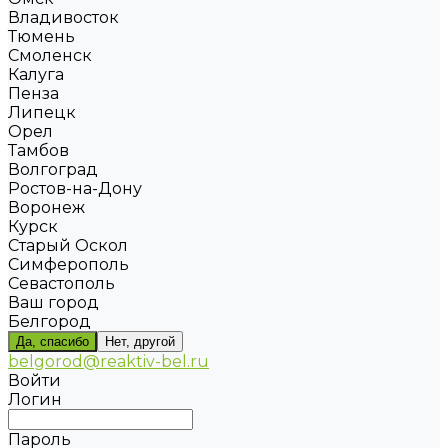
Владивосток
Тюмень
Смоленск
Калуга
Пенза
Липецк
Орел
Тамбов
Волгоград
Ростов-на-Дону
Воронеж
Курск
Старый Оскол
Симферополь
Севастополь
Ваш город
Белгород
Да, спасибо
Нет, другой
belgorod@reaktiv-bel.ru
Войти
Логин
Пароль