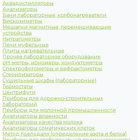
Аквадистилляторы
Анализаторы
Бани лабораторные, колбонагреватели
Вискозиметры
Мешалки магнитные, перемешивающие
устройства
Нитратометры
Печи муфельные
Плиты нагревательные
Прочее лабораторное оборудование
рН-метры, иономеры, кондуктометры
Спектрофотометры и рефрактометры
Стерилизаторы
Сушильные шкафы (лабораторные)
Термостаты
Центрифуги
Приборы для дорожно-строительных
лабораторий
Приборы для молочной промышленности
Анализаторы влажности
Анализаторы качества молока
Анализаторы соматических клеток
Метод Кьельдаля (определение азота и белка)
Приборы для хлебопекарной промышленности