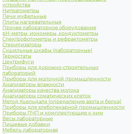
устройства
Нитратометры
Печи муфельные
Плиты нагревательные
Прочее лабораторное оборудование
рН-метры, иономеры, кондуктометры
Спектрофотометры и рефрактометры
Стерилизаторы
Сушильные шкафы (лабораторные)
Термостаты
Центрифуги
Приборы для дорожно-строительных
лабораторий
Приборы для молочной промышленности
Анализаторы влажности
Анализаторы качества молока
Анализаторы соматических клеток
Метод Кьельдаля (определение азота и белка)
Приборы для хлебопекарной промышленности
Приборы ПЧП и комплектующие к ним
Весы лабораторные
Пищевые добавки
Мебель лабораторная