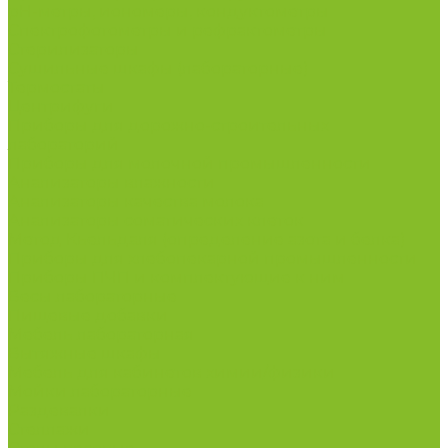
рН-метры, иономеры, кондуктометры
Спектрофотометры и рефрактометры
Стерилизаторы
Сушильные шкафы (лабораторные)
Термостаты
Центрифуги
Приборы для дорожно-строительных
лабораторий
Приборы для молочной промышленности
Анализаторы влажности
Анализаторы качества молока
Анализаторы соматических клеток
Метод Кьельдаля (определение азота и белка)
Приборы для хлебопекарной промышленности
Приборы ПЧП и комплектующие к ним
Весы лабораторные
Пищевые добавки
Мебель лабораторная
Вытяжные шкафы
Мебель для кабинетов химии/физики
Мойки лабораторные
Раздевалки
Стеллажи