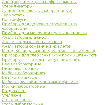
Спектрофотометры и рефрактометры
Стерилизаторы
Сушильные шкафы (лабораторные)
Термостаты
Центрифуги
Приборы для дорожно-строительных
лабораторий
Приборы для молочной промышленности
Анализаторы влажности
Анализаторы качества молока
Анализаторы соматических клеток
Метод Кьельдаля (определение азота и белка)
Приборы для хлебопекарной промышленности
Приборы ПЧП и комплектующие к ним
Весы лабораторные
Пищевые добавки
Мебель лабораторная
Вытяжные шкафы
Мебель для кабинетов химии/физики
Мойки лабораторные
Раздевалки
Стеллажи
Столы весовые
Столы лабораторные