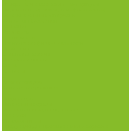
Измерители влажности и температуры
Пирометры (термометры инфракрасные)
Вспомогательные материалы
Химия для бассейнов
Компания
Реквизиты
Сертификаты
Политика конфиденциальности
Прайс-лист
Спецпредложения
Доставка и оплата
Статьи
Контакты
...
Каталог товаров
Химические реактивы
ГСО
Индикаторы
Питательные среды
Реагенты для водоподготовки
Реактивы
Стандарт-титры
Продукция для профилактики и борьбы с