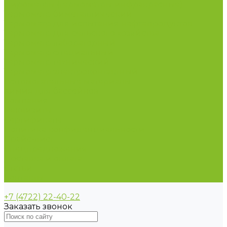
Пирометры (термометры инфракрасные)
Термометр биметаллический
Термометр для испытания нефтепродуктов
Термометр для сельского хозяйства
Термометр лабораторный
Термометр специальный
Термометр технический
Термометр электроконтактный
Вспомогательные материалы
Химия для бассейнов
Компания
Реквизиты
Сертификаты
Политика конфиденциальности
Прайс-лист
Спецпредложения
Доставка и оплата
Статьи
Контакты
+7 (4722) 22-40-22
Заказать звонок