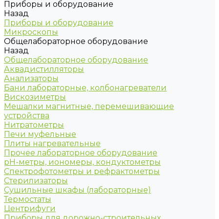
Приборы и оборудование
Назад
Приборы и оборудование
Микроскопы
Общелабораторное оборудование
Назад
Общелабораторное оборудование
Аквадистилляторы
Анализаторы
Бани лабораторные, колбонагреватели
Вискозиметры
Мешалки магнитные, перемешивающие
устройства
Нитратометры
Печи муфельные
Плиты нагревательные
Прочее лабораторное оборудование
рН-метры, иономеры, кондуктометры
Спектрофотометры и рефрактометры
Стерилизаторы
Сушильные шкафы (лабораторные)
Термостаты
Центрифуги
Приборы для дорожно-строительных