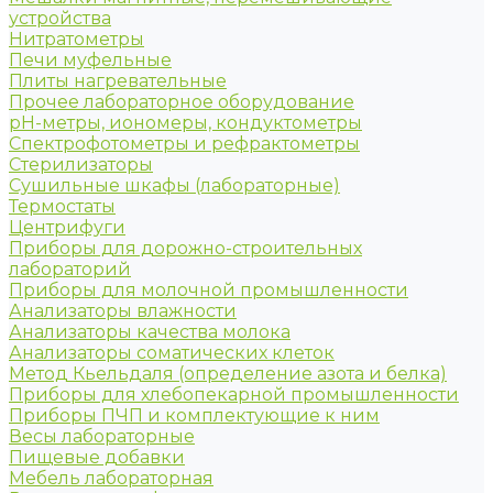
устройства
Нитратометры
Печи муфельные
Плиты нагревательные
Прочее лабораторное оборудование
рН-метры, иономеры, кондуктометры
Спектрофотометры и рефрактометры
Стерилизаторы
Сушильные шкафы (лабораторные)
Термостаты
Центрифуги
Приборы для дорожно-строительных
лабораторий
Приборы для молочной промышленности
Анализаторы влажности
Анализаторы качества молока
Анализаторы соматических клеток
Метод Кьельдаля (определение азота и белка)
Приборы для хлебопекарной промышленности
Приборы ПЧП и комплектующие к ним
Весы лабораторные
Пищевые добавки
Мебель лабораторная