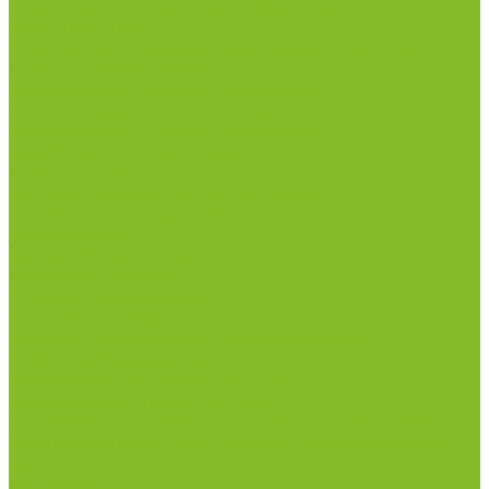
Дозаторы (диспенсеры) контактные и
бесконтактные
Маски и средства индивидуальной защиты
Посуда лабораторная
Лабораторная посуда из пластика
Лабораторная посуда из стекла
Лабораторная посуда из фарфора
Приборы и оборудование
Микроскопы
Общелабораторное оборудование
Приборы для дорожно-строительных
лабораторий
Весы лабораторные
Пищевые добавки
Мебель лабораторная
Вытяжные шкафы
Мебель для кабинетов химии/физики
Мойки лабораторные
Дезинфицирующие средства
Дезинфекционные коврики
Дезинфицирующие средства с альдегидами
Кожные антисептики, готовые растворы (спреи)
Термометры
Гигрометры