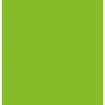
Столы весовые
Столы лабораторные
Стулья лабораторные
Тумбы
Шкафы лабораторные
Дезинфицирующие средства
Дезинфекционные коврики
Дезинфицирующие средства с альдегидами
Кожные антисептики, готовые растворы (спреи)
Средства на основе катионных поверхностно-
активных вещества (КПАВ)
Средства на основе кислородактивных
соединений
Средства на основе хлорактивных соединений
Химические индикаторы и тесты
Индикаторные полоски концентрации растворов
Индикаторы контроля Воздушной стерилизации
Биологические индикаторы воздушной
стерилизации
Индикаторы контроля Газовой стерилизации
Индикаторы контроля предстерил. обработки
Термометры
Гигрометры
Измерители влажности и температуры