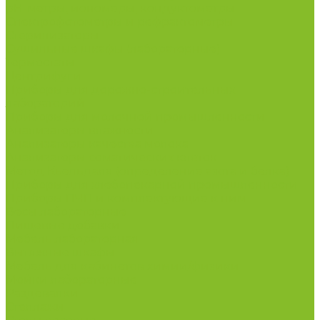
рН-метры, иономеры, кондуктометры
Спектрофотометры и рефрактометры
Стерилизаторы
Сушильные шкафы (лабораторные)
Термостаты
Центрифуги
Приборы для дорожно-строительных
лабораторий
Приборы для молочной промышленности
Анализаторы влажности
Анализаторы качества молока
Анализаторы соматических клеток
Метод Кьельдаля (определение азота и белка)
Приборы для хлебопекарной промышленности
Приборы ПЧП и комплектующие к ним
Весы лабораторные
Пищевые добавки
Мебель лабораторная
Вытяжные шкафы
Мебель для кабинетов химии/физики
Мойки лабораторные
Раздевалки
Стеллажи