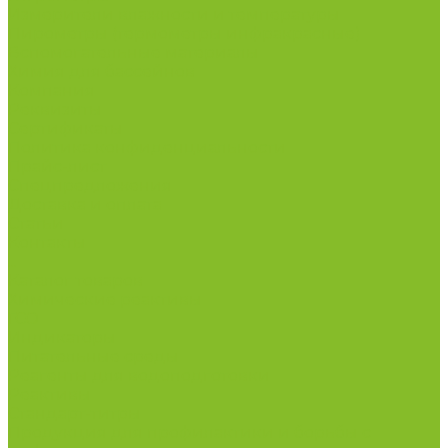
Измерители влажности и температуры
Пирометры (термометры инфракрасные)
Вспомогательные материалы
Химия для бассейнов
Компания
Реквизиты
Сертификаты
Политика конфиденциальности
Прайс-лист
Спецпредложения
Доставка и оплата
Статьи
Контакты
...
Каталог товаров
Химические реактивы
ГСО
Индикаторы
Питательные среды
Реагенты для водоподготовки
Реактивы
Стандарт-титры
Продукция для профилактики и борьбы с