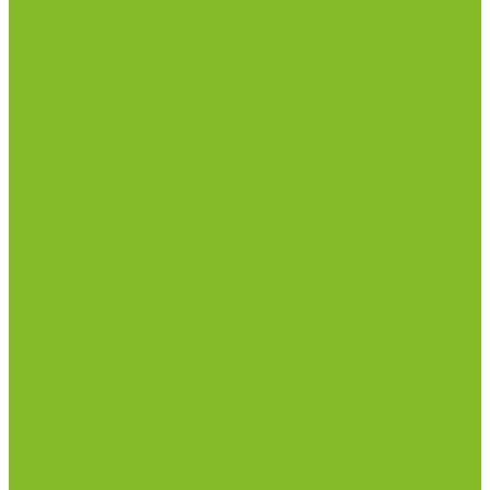
инфекциями
Оборудование для дезинфекции
Дозаторы (диспенсеры) контактные и
бесконтактные
Маски и средства индивидуальной защиты
Термометры бесконтактные инфракрасные
Посуда лабораторная
Лабораторная посуда из пластика
Лабораторная посуда из стекла
Ареометры
Лабораторная посуда из фарфора
Приборы и оборудование
Микроскопы
Общелабораторное оборудование
Аквадистилляторы
Анализаторы
Бани лабораторные, колбонагреватели
Вискозиметры
Мешалки магнитные, перемешивающие
устройства
Нитратометры
Печи муфельные
Плиты нагревательные
Прочее лабораторное оборудование