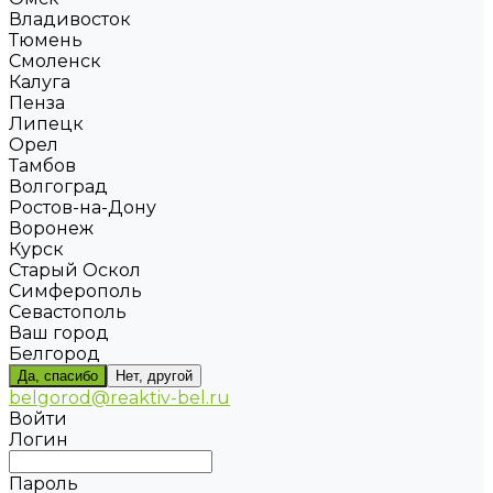
Владивосток
Тюмень
Смоленск
Калуга
Пенза
Липецк
Орел
Тамбов
Волгоград
Ростов-на-Дону
Воронеж
Курск
Старый Оскол
Симферополь
Севастополь
Ваш город
Белгород
Да, спасибо
Нет, другой
belgorod@reaktiv-bel.ru
Войти
Логин
Пароль