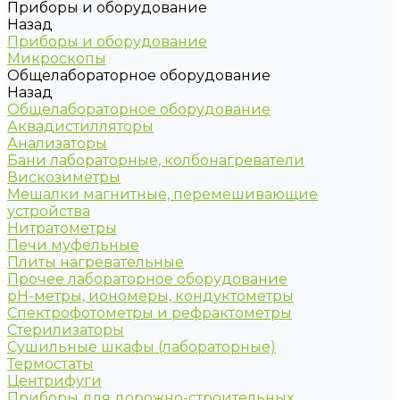
Приборы и оборудование
Назад
Приборы и оборудование
Микроскопы
Общелабораторное оборудование
Назад
Общелабораторное оборудование
Аквадистилляторы
Анализаторы
Бани лабораторные, колбонагреватели
Вискозиметры
Мешалки магнитные, перемешивающие
устройства
Нитратометры
Печи муфельные
Плиты нагревательные
Прочее лабораторное оборудование
рН-метры, иономеры, кондуктометры
Спектрофотометры и рефрактометры
Стерилизаторы
Сушильные шкафы (лабораторные)
Термостаты
Центрифуги
Приборы для дорожно-строительных