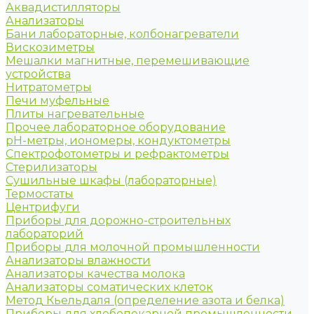
Аквадистилляторы
Анализаторы
Бани лабораторные, колбонагреватели
Вискозиметры
Мешалки магнитные, перемешивающие
устройства
Нитратометры
Печи муфельные
Плиты нагревательные
Прочее лабораторное оборудование
рН-метры, иономеры, кондуктометры
Спектрофотометры и рефрактометры
Стерилизаторы
Сушильные шкафы (лабораторные)
Термостаты
Центрифуги
Приборы для дорожно-строительных
лабораторий
Приборы для молочной промышленности
Анализаторы влажности
Анализаторы качества молока
Анализаторы соматических клеток
Метод Кьельдаля (определение азота и белка)
Приборы для хлебопекарной промышленности