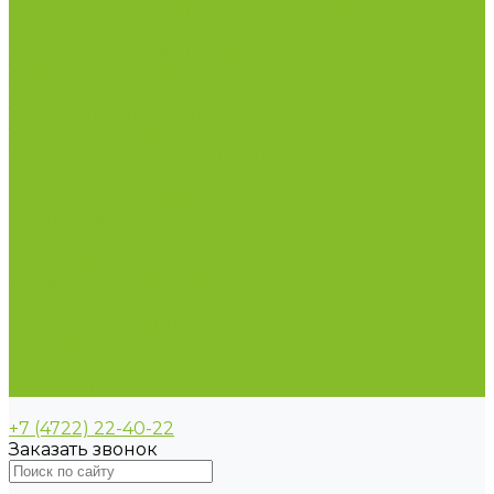
Пирометры (термометры инфракрасные)
Термометр биметаллический
Термометр для испытания нефтепродуктов
Термометр для сельского хозяйства
Термометр лабораторный
Термометр специальный
Термометр технический
Термометр электроконтактный
Вспомогательные материалы
Химия для бассейнов
Компания
Реквизиты
Сертификаты
Политика конфиденциальности
Прайс-лист
Спецпредложения
Доставка и оплата
Статьи
Контакты
+7 (4722) 22-40-22
Заказать звонок