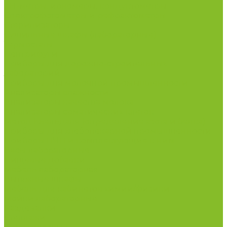
рН-метры, иономеры, кондуктометры
Спектрофотометры и рефрактометры
Стерилизаторы
Сушильные шкафы (лабораторные)
Термостаты
Центрифуги
Приборы для дорожно-строительных
лабораторий
Приборы для молочной промышленности
Анализаторы влажности
Анализаторы качества молока
Анализаторы соматических клеток
Метод Кьельдаля (определение азота и белка)
Приборы для хлебопекарной промышленности
Приборы ПЧП и комплектующие к ним
Весы лабораторные
Пищевые добавки
Мебель лабораторная
Вытяжные шкафы
Мебель для кабинетов химии/физики
Мойки лабораторные
Раздевалки
Стеллажи