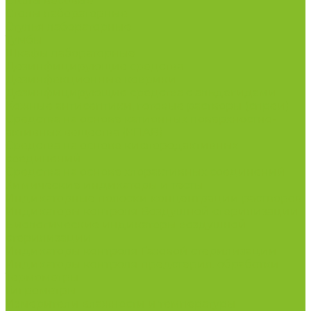
Столы весовые
Столы лабораторные
Стулья лабораторные
Тумбы
Шкафы лабораторные
Дезинфицирующие средства
Дезинфекционные коврики
Дезинфицирующие средства с альдегидами
Кожные антисептики, готовые растворы (спреи)
Средства на основе катионных поверхностно-
активных вещества (КПАВ)
Средства на основе кислородактивных
соединений
Средства на основе хлорактивных соединений
Химические индикаторы и тесты
Индикаторные полоски концентрации растворов
Индикаторы контроля Воздушной стерилизации
Биологические индикаторы воздушной
стерилизации
Индикаторы контроля Газовой стерилизации
Индикаторы контроля предстерил. обработки
Термометры
Гигрометры
Измерители влажности и температуры