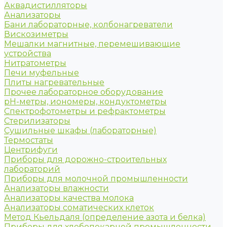
Аквадистилляторы
Анализаторы
Бани лабораторные, колбонагреватели
Вискозиметры
Мешалки магнитные, перемешивающие
устройства
Нитратометры
Печи муфельные
Плиты нагревательные
Прочее лабораторное оборудование
рН-метры, иономеры, кондуктометры
Спектрофотометры и рефрактометры
Стерилизаторы
Сушильные шкафы (лабораторные)
Термостаты
Центрифуги
Приборы для дорожно-строительных
лабораторий
Приборы для молочной промышленности
Анализаторы влажности
Анализаторы качества молока
Анализаторы соматических клеток
Метод Кьельдаля (определение азота и белка)
Приборы для хлебопекарной промышленности