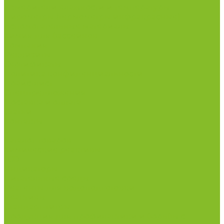
Измерители влажности и температуры
Пирометры (термометры инфракрасные)
Вспомогательные материалы
Химия для бассейнов
Компания
Реквизиты
Сертификаты
Политика конфиденциальности
Прайс-лист
Спецпредложения
Доставка и оплата
Статьи
Контакты
...
Каталог товаров
Химические реактивы
ГСО
Индикаторы
Питательные среды
Реагенты для водоподготовки
Реактивы
Стандарт-титры
Продукция для профилактики и борьбы с