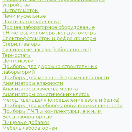
устройства
Нитратометры
Печи муфельные
Плиты нагревательные
Прочее лабораторное оборудование
рН-метры, иономеры, кондуктометры
Спектрофотометры и рефрактометры
Стерилизаторы
Сушильные шкафы (лабораторные)
Термостаты
Центрифуги
Приборы для дорожно-строительных
лабораторий
Приборы для молочной промышленности
Анализаторы влажности
Анализаторы качества молока
Анализаторы соматических клеток
Метод Кьельдаля (определение азота и белка)
Приборы для хлебопекарной промышленности
Приборы ПЧП и комплектующие к ним
Весы лабораторные
Пищевые добавки
Мебель лабораторная