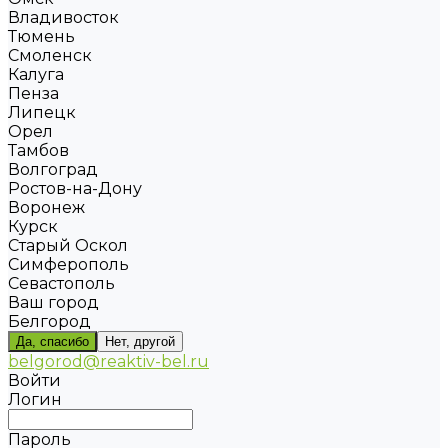
Владивосток
Тюмень
Смоленск
Калуга
Пенза
Липецк
Орел
Тамбов
Волгоград
Ростов-на-Дону
Воронеж
Курск
Старый Оскол
Симферополь
Севастополь
Ваш город
Белгород
Да, спасибо
Нет, другой
belgorod@reaktiv-bel.ru
Войти
Логин
Пароль