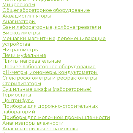
Микроскопы
Общелабораторное оборудование
Аквадистилляторы
Анализаторы
Бани лабораторные, колбонагреватели
Вискозиметры
Мешалки магнитные, перемешивающие
устройства
Нитратометры
Печи муфельные
Плиты нагревательные
Прочее лабораторное оборудование
рН-метры, иономеры, кондуктометры
Спектрофотометры и рефрактометры
Стерилизаторы
Сушильные шкафы (лабораторные)
Термостаты
Центрифуги
Приборы для дорожно-строительных
лабораторий
Приборы для молочной промышленности
Анализаторы влажности
Анализаторы качества молока