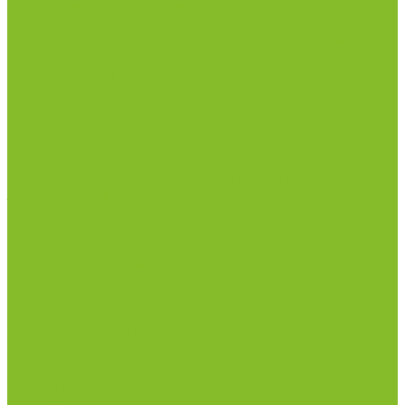
Дозаторы (диспенсеры) контактные и
бесконтактные
Маски и средства индивидуальной защиты
Посуда лабораторная
Лабораторная посуда из пластика
Лабораторная посуда из стекла
Лабораторная посуда из фарфора
Приборы и оборудование
Микроскопы
Общелабораторное оборудование
Приборы для дорожно-строительных
лабораторий
Весы лабораторные
Пищевые добавки
Мебель лабораторная
Вытяжные шкафы
Мебель для кабинетов химии/физики
Мойки лабораторные
Дезинфицирующие средства
Дезинфекционные коврики
Дезинфицирующие средства с альдегидами
Кожные антисептики, готовые растворы (спреи)
Термометры
Гигрометры