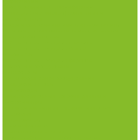
инфекциями
Оборудование для дезинфекции
Дозаторы (диспенсеры) контактные и
бесконтактные
Маски и средства индивидуальной защиты
Термометры бесконтактные инфракрасные
Посуда лабораторная
Лабораторная посуда из пластика
Лабораторная посуда из стекла
Ареометры
Лабораторная посуда из фарфора
Приборы и оборудование
Микроскопы
Общелабораторное оборудование
Аквадистилляторы
Анализаторы
Бани лабораторные, колбонагреватели
Вискозиметры
Мешалки магнитные, перемешивающие
устройства
Нитратометры
Печи муфельные
Плиты нагревательные
Прочее лабораторное оборудование