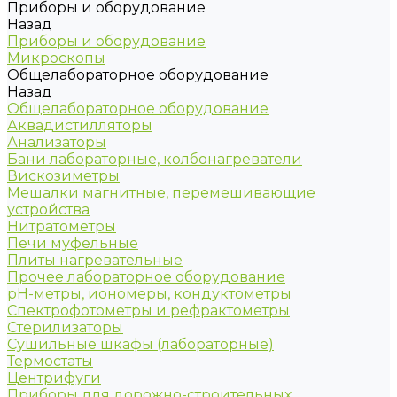
Приборы и оборудование
Назад
Приборы и оборудование
Микроскопы
Общелабораторное оборудование
Назад
Общелабораторное оборудование
Аквадистилляторы
Анализаторы
Бани лабораторные, колбонагреватели
Вискозиметры
Мешалки магнитные, перемешивающие
устройства
Нитратометры
Печи муфельные
Плиты нагревательные
Прочее лабораторное оборудование
рН-метры, иономеры, кондуктометры
Спектрофотометры и рефрактометры
Стерилизаторы
Сушильные шкафы (лабораторные)
Термостаты
Центрифуги
Приборы для дорожно-строительных