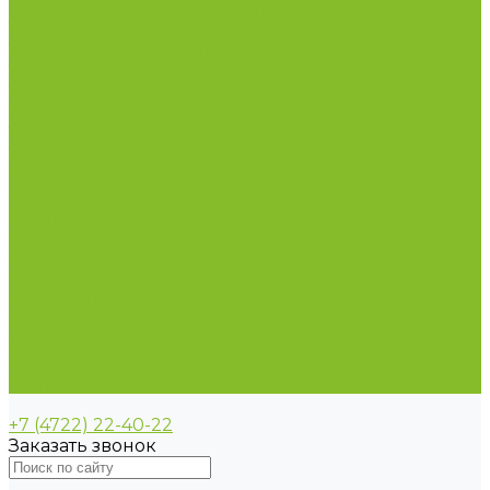
Пирометры (термометры инфракрасные)
Термометр биметаллический
Термометр для испытания нефтепродуктов
Термометр для сельского хозяйства
Термометр лабораторный
Термометр специальный
Термометр технический
Термометр электроконтактный
Вспомогательные материалы
Химия для бассейнов
Компания
Реквизиты
Сертификаты
Политика конфиденциальности
Прайс-лист
Спецпредложения
Доставка и оплата
Статьи
Контакты
+7 (4722) 22-40-22
Заказать звонок