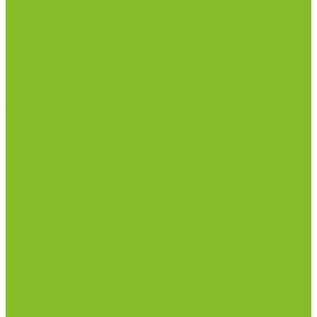
рН-метры, иономеры, кондуктометры
Спектрофотометры и рефрактометры
Стерилизаторы
Сушильные шкафы (лабораторные)
Термостаты
Центрифуги
Приборы для дорожно-строительных
лабораторий
Приборы для молочной промышленности
Анализаторы влажности
Анализаторы качества молока
Анализаторы соматических клеток
Метод Кьельдаля (определение азота и белка)
Приборы для хлебопекарной промышленности
Приборы ПЧП и комплектующие к ним
Весы лабораторные
Пищевые добавки
Мебель лабораторная
Вытяжные шкафы
Мебель для кабинетов химии/физики
Мойки лабораторные
Раздевалки
Стеллажи