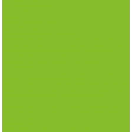
Столы весовые
Столы лабораторные
Стулья лабораторные
Тумбы
Шкафы лабораторные
Дезинфицирующие средства
Дезинфекционные коврики
Дезинфицирующие средства с альдегидами
Кожные антисептики, готовые растворы (спреи)
Средства на основе катионных поверхностно-
активных вещества (КПАВ)
Средства на основе кислородактивных
соединений
Средства на основе хлорактивных соединений
Химические индикаторы и тесты
Индикаторные полоски концентрации растворов
Индикаторы контроля Воздушной стерилизации
Биологические индикаторы воздушной
стерилизации
Индикаторы контроля Газовой стерилизации
Индикаторы контроля предстерил. обработки
Термометры
Гигрометры
Измерители влажности и температуры