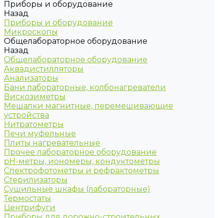
Приборы и оборудование
Назад
Приборы и оборудование
Микроскопы
Общелабораторное оборудование
Назад
Общелабораторное оборудование
Аквадистилляторы
Анализаторы
Бани лабораторные, колбонагреватели
Вискозиметры
Мешалки магнитные, перемешивающие
устройства
Нитратометры
Печи муфельные
Плиты нагревательные
Прочее лабораторное оборудование
рН-метры, иономеры, кондуктометры
Спектрофотометры и рефрактометры
Стерилизаторы
Сушильные шкафы (лабораторные)
Термостаты
Центрифуги
Приборы для дорожно-строительных