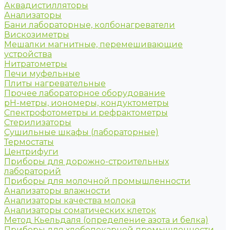
Аквадистилляторы
Анализаторы
Бани лабораторные, колбонагреватели
Вискозиметры
Мешалки магнитные, перемешивающие
устройства
Нитратометры
Печи муфельные
Плиты нагревательные
Прочее лабораторное оборудование
рН-метры, иономеры, кондуктометры
Спектрофотометры и рефрактометры
Стерилизаторы
Сушильные шкафы (лабораторные)
Термостаты
Центрифуги
Приборы для дорожно-строительных
лабораторий
Приборы для молочной промышленности
Анализаторы влажности
Анализаторы качества молока
Анализаторы соматических клеток
Метод Кьельдаля (определение азота и белка)
Приборы для хлебопекарной промышленности