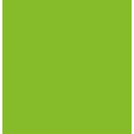
инфекциями
Оборудование для дезинфекции
Дозаторы (диспенсеры) контактные и
бесконтактные
Маски и средства индивидуальной защиты
Термометры бесконтактные инфракрасные
Посуда лабораторная
Лабораторная посуда из пластика
Лабораторная посуда из стекла
Ареометры
Лабораторная посуда из фарфора
Приборы и оборудование
Микроскопы
Общелабораторное оборудование
Аквадистилляторы
Анализаторы
Бани лабораторные, колбонагреватели
Вискозиметры
Мешалки магнитные, перемешивающие
устройства
Нитратометры
Печи муфельные
Плиты нагревательные
Прочее лабораторное оборудование