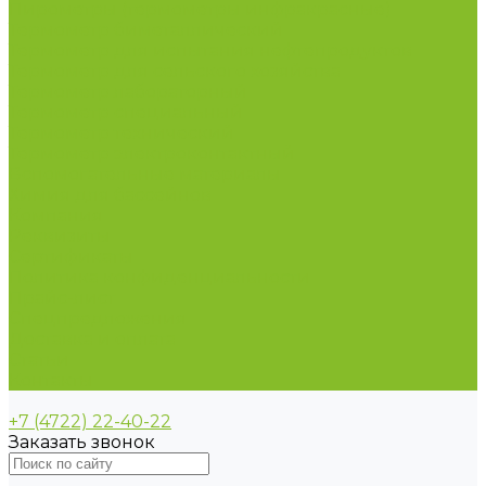
Пирометры (термометры инфракрасные)
Термометр биметаллический
Термометр для испытания нефтепродуктов
Термометр для сельского хозяйства
Термометр лабораторный
Термометр специальный
Термометр технический
Термометр электроконтактный
Вспомогательные материалы
Химия для бассейнов
Компания
Реквизиты
Сертификаты
Политика конфиденциальности
Прайс-лист
Спецпредложения
Доставка и оплата
Статьи
Контакты
+7 (4722) 22-40-22
Заказать звонок