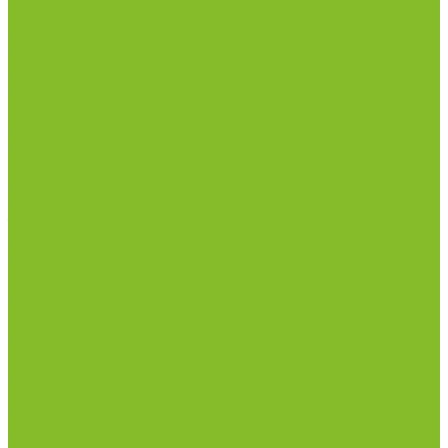
Дозаторы (диспенсеры) контактные и
бесконтактные
Маски и средства индивидуальной защиты
Посуда лабораторная
Лабораторная посуда из пластика
Лабораторная посуда из стекла
Лабораторная посуда из фарфора
Приборы и оборудование
Микроскопы
Общелабораторное оборудование
Приборы для дорожно-строительных
лабораторий
Весы лабораторные
Пищевые добавки
Мебель лабораторная
Вытяжные шкафы
Мебель для кабинетов химии/физики
Мойки лабораторные
Дезинфицирующие средства
Дезинфекционные коврики
Дезинфицирующие средства с альдегидами
Кожные антисептики, готовые растворы (спреи)
Термометры
Гигрометры