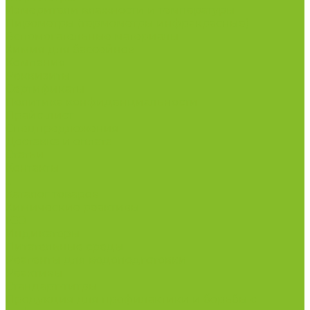
Измерители влажности и температуры
Пирометры (термометры инфракрасные)
Вспомогательные материалы
Химия для бассейнов
Компания
Реквизиты
Сертификаты
Политика конфиденциальности
Прайс-лист
Спецпредложения
Доставка и оплата
Статьи
Контакты
...
Каталог товаров
Химические реактивы
ГСО
Индикаторы
Питательные среды
Реагенты для водоподготовки
Реактивы
Стандарт-титры
Продукция для профилактики и борьбы с