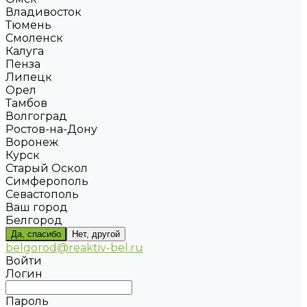
Владивосток
Тюмень
Смоленск
Калуга
Пенза
Липецк
Орел
Тамбов
Волгоград
Ростов-на-Дону
Воронеж
Курск
Старый Оскол
Симферополь
Севастополь
Ваш город
Белгород
Да, спасибо
Нет, другой
belgorod@reaktiv-bel.ru
Войти
Логин
Пароль