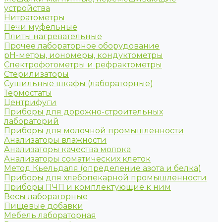
устройства
Нитратометры
Печи муфельные
Плиты нагревательные
Прочее лабораторное оборудование
рН-метры, иономеры, кондуктометры
Спектрофотометры и рефрактометры
Стерилизаторы
Сушильные шкафы (лабораторные)
Термостаты
Центрифуги
Приборы для дорожно-строительных
лабораторий
Приборы для молочной промышленности
Анализаторы влажности
Анализаторы качества молока
Анализаторы соматических клеток
Метод Кьельдаля (определение азота и белка)
Приборы для хлебопекарной промышленности
Приборы ПЧП и комплектующие к ним
Весы лабораторные
Пищевые добавки
Мебель лабораторная