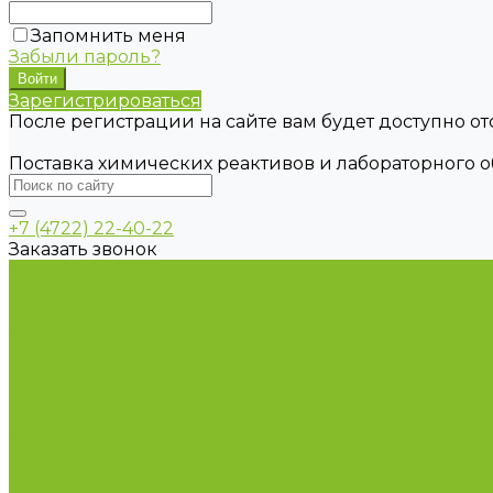
Запомнить меня
Забыли пароль?
Зарегистрироваться
После регистрации на сайте вам будет доступно о
Поставка химических реактивов и лабораторного 
+7 (4722) 22-40-22
Заказать звонок
Каталог товаров
Химические реактивы
ГСО
Индикаторы
Питательные среды
Продукция для профилактики и борьбы с инфек
Оборудование для дезинфекции
Дозаторы (диспенсеры) контактные и бесконтактн
Маски и средства индивидуальной защиты
Посуда лабораторная
Лабораторная посуда из пластика