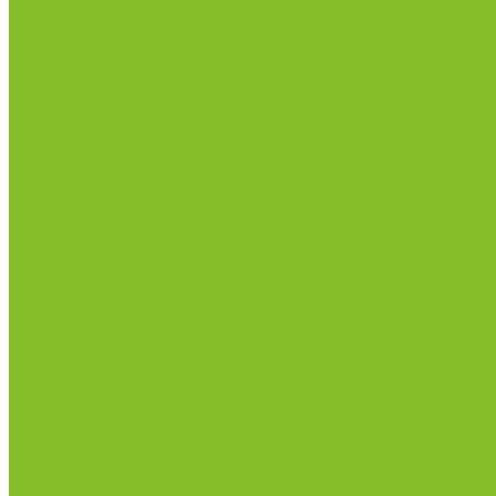
Лабораторная посуда из стекла
Ареометры
Лабораторная посуда из фарфора
Приборы и оборудование
Микроскопы
Общелабораторное оборудование
Аквадистилляторы
Анализаторы
Бани лабораторные, колбонагреватели
Вискозиметры
Мешалки магнитные, перемешивающие устройств
Нитратометры
Печи муфельные
Плиты нагревательные
Прочее лабораторное оборудование
рН-метры, иономеры, кондуктометры
Спектрофотометры и рефрактометры
Стерилизаторы
Сушильные шкафы (лабораторные)
Термостаты
Центрифуги
Приборы для дорожно-строительных лабораторий
Приборы для молочной промышленности
Анализаторы влажности