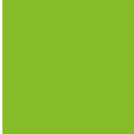
Сертификаты
Политика конфиденциальности
Прайс-лист
Спецпредложения
Доставка и оплата
Статьи
Контакты
...
Каталог товаров
Химические реактивы
ГСО
Индикаторы
Питательные среды
Реагенты для водоподготовки
Реактивы
Стандарт-титры
Продукция для профилактики и борьбы с инфек
Оборудование для дезинфекции
Дозаторы (диспенсеры) контактные и бесконтактн
Маски и средства индивидуальной защиты
Термометры бесконтактные инфракрасные
Посуда лабораторная
Лабораторная посуда из пластика