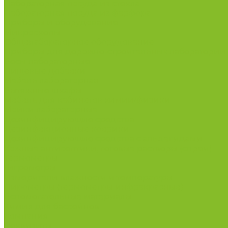
Лабораторная посуда из стекла
Лабораторная посуда из фарфора
Приборы и оборудование
Микроскопы
Общелабораторное оборудование
Приборы для дорожно-строительных лабораторий
Весы лабораторные
Пищевые добавки
Мебель лабораторная
Вытяжные шкафы
Мебель для кабинетов химии/физики
Мойки лабораторные
Дезинфицирующие средства
Дезинфекционные коврики
Дезинфицирующие средства с альдегидами
Кожные антисептики, готовые растворы (спреи)
Термометры
Гигрометры
Измерители влажности и температуры
Пирометры (термометры инфракрасные)
Вспомогательные материалы
Химия для бассейнов
Компания
Реквизиты