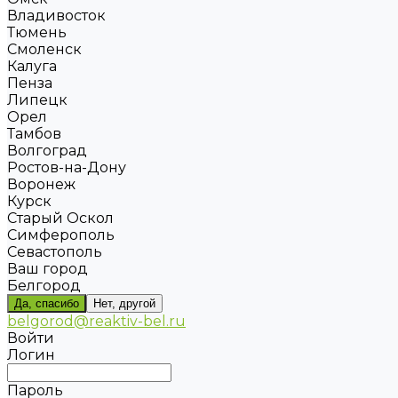
Владивосток
Тюмень
Смоленск
Калуга
Пенза
Липецк
Орел
Тамбов
Волгоград
Ростов-на-Дону
Воронеж
Курск
Старый Оскол
Симферополь
Севастополь
Ваш город
Белгород
Да, спасибо
Нет, другой
belgorod@reaktiv-bel.ru
Войти
Логин
Пароль