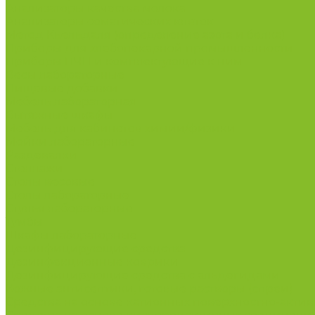
Анализаторы качества молока
Анализаторы соматических клеток
Метод Кьельдаля (определение азота и белка)
Приборы для хлебопекарной промышленности
Приборы ПЧП и комплектующие к ним
Весы лабораторные
Пищевые добавки
Мебель лабораторная
Вытяжные шкафы
Мебель для кабинетов химии/физики
Мойки лабораторные
Раздевалки
Стеллажи
Столы весовые
Столы лабораторные
Стулья лабораторные
Тумбы
Шкафы лабораторные
Дезинфицирующие средства
Дезинфекционные коврики
Дезинфицирующие средства с альдегидами
Кожные антисептики, готовые растворы (спреи)
Средства на основе катионных поверхностно-актив