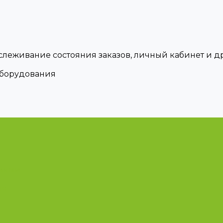
тслеживание состояния заказов, личный кабинет и 
оборудования
циями
ые