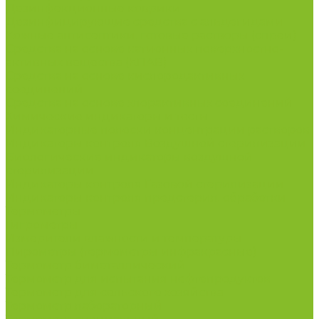
Дезинфекционные коврики
Дезинфицирующие средства с альдегидами
Кожные антисептики, готовые растворы (спреи)
Средства на основе катионных поверхностно-
активных вещества (КПАВ)
Средства на основе кислородактивных
соединений
Средства на основе хлорактивных соединений
Химические индикаторы и тесты
Индикаторные полоски концентрации растворов
Индикаторы контроля Воздушной стерилизации
Биологические индикаторы воздушной
стерилизации
Индикаторы контроля Газовой стерилизации
Индикаторы контроля предстерил. обработки
Термометры
Гигрометры
Измерители влажности и температуры
Пирометры (термометры инфракрасные)
Термометр биметаллический
Термометр для испытания нефтепродуктов
Термометр для сельского хозяйства
Термометр лабораторный