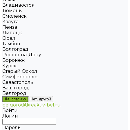
Владивосток
Тюмень
Смоленск
Калуга
Пенза
Липецк
Орел
Тамбов
Волгоград
Ростов-на-Дону
Воронеж
Курск
Старый Оскол
Симферополь
Севастополь
Ваш город
Белгород
Да, спасибо
Нет, другой
belgorod@reaktiv-bel.ru
Войти
Логин
Пароль