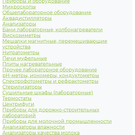
Приборы и оборудование
Микроскопы
Общелабораторное оборудование
Аквадистилляторы
Анализаторы
Бани лабораторные, колбонагреватели
Вискозиметры
Мешалки магнитные, перемешивающие
устройства
Нитратометры
Печи муфельные
Плиты нагревательные
Прочее лабораторное оборудование
рН-метры, иономеры, кондуктометры
Спектрофотометры и рефрактометры
Стерилизаторы
Сушильные шкафы (лабораторные)
Термостаты
Центрифуги
Приборы для дорожно-строительных
лабораторий
Приборы для молочной промышленности
Анализаторы влажности
Анализаторы качества молока