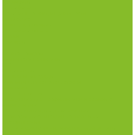
Реквизиты
Сертификаты
Политика конфиденциальности
Прайс-лист
Спецпредложения
Доставка и оплата
Статьи
Контакты
...
Каталог товаров
Химические реактивы
ГСО
Индикаторы
Питательные среды
Реагенты для водоподготовки
Реактивы
Стандарт-титры
Продукция для профилактики и борьбы с
инфекциями
Оборудование для дезинфекции
Дозаторы (диспенсеры) контактные и
бесконтактные
Маски и средства индивидуальной защиты
Термометры бесконтактные инфракрасные