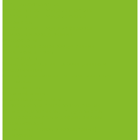
Посуда лабораторная
Лабораторная посуда из пластика
Лабораторная посуда из стекла
Ареометры
Лабораторная посуда из фарфора
Приборы и оборудование
Микроскопы
Общелабораторное оборудование
Аквадистилляторы
Анализаторы
Бани лабораторные, колбонагреватели
Вискозиметры
Мешалки магнитные, перемешивающие
устройства
Нитратометры
Печи муфельные
Плиты нагревательные
Прочее лабораторное оборудование
рН-метры, иономеры, кондуктометры
Спектрофотометры и рефрактометры
Стерилизаторы
Сушильные шкафы (лабораторные)
Термостаты