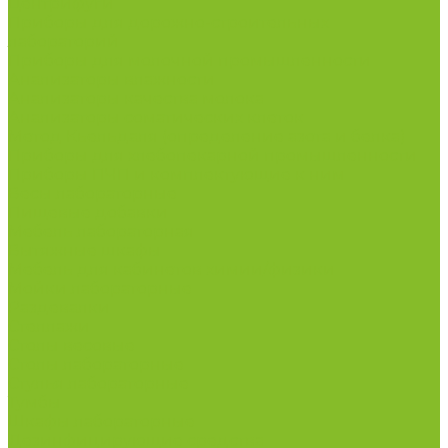
Центрифуги
Приборы для дорожно-строительных
лабораторий
Приборы для молочной промышленности
Анализаторы влажности
Анализаторы качества молока
Анализаторы соматических клеток
Метод Кьельдаля (определение азота и белка)
Приборы для хлебопекарной промышленности
Приборы ПЧП и комплектующие к ним
Весы лабораторные
Пищевые добавки
Мебель лабораторная
Вытяжные шкафы
Мебель для кабинетов химии/физики
Мойки лабораторные
Раздевалки
Стеллажи
Столы весовые
Столы лабораторные
Стулья лабораторные
Тумбы
Шкафы лабораторные
Дезинфицирующие средства