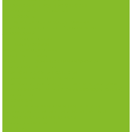
Лабораторная посуда из фарфора
Приборы и оборудование
Микроскопы
Общелабораторное оборудование
Приборы для дорожно-строительных
лабораторий
Весы лабораторные
Пищевые добавки
Мебель лабораторная
Вытяжные шкафы
Мебель для кабинетов химии/физики
Мойки лабораторные
Дезинфицирующие средства
Дезинфекционные коврики
Дезинфицирующие средства с альдегидами
Кожные антисептики, готовые растворы (спреи)
Термометры
Гигрометры
Измерители влажности и температуры
Пирометры (термометры инфракрасные)
Вспомогательные материалы
Химия для бассейнов
Компания