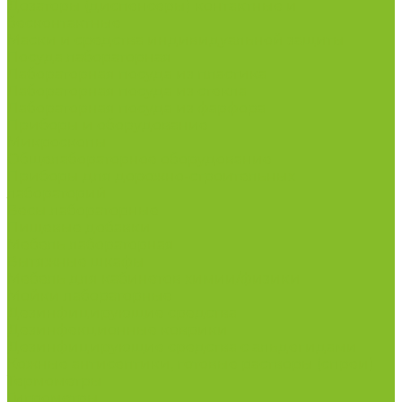
Дозаторы (диспенсеры) контактные и
бесконтактные
Маски и средства индивидуальной защиты
Посуда лабораторная
Лабораторная посуда из пластика
Лабораторная посуда из стекла
Лабораторная посуда из фарфора
Приборы и оборудование
Микроскопы
Общелабораторное оборудование
Приборы для дорожно-строительных
лабораторий
Весы лабораторные
Пищевые добавки
Мебель лабораторная
Вытяжные шкафы
Мебель для кабинетов химии/физики
Мойки лабораторные
Дезинфицирующие средства
Дезинфекционные коврики
Дезинфицирующие средства с альдегидами
Кожные антисептики, готовые растворы (спреи)
Термометры
Гигрометры