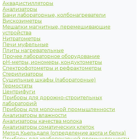
Аквадистилляторы
Анализаторы
Бани лабораторные, колбонагреватели
Вискозиметры
Мешалки магнитные, перемешивающие
устройства
Нитратометры
Печи муфельные
Плиты нагревательные
Прочее лабораторное оборудование
рН-метры, иономеры, кондуктометры
Спектрофотометры и рефрактометры
Стерилизаторы
Сушильные шкафы (лабораторные)
Термостаты
Центрифуги
Приборы для дорожно-строительных
лабораторий
Приборы для молочной промышленности
Анализаторы влажности
Анализаторы качества молока
Анализаторы соматических клеток
Метод Кьельдаля (определение азота и белка)
Приборы для хлебопекарной промышленности