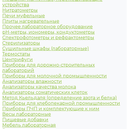
устройства
Нитратометры
Печи муфельные
Плиты нагревательные
Прочее лабораторное оборудование
рН-метры, иономеры, кондуктометры
Спектрофотометры и рефрактометры
Стерилизаторы
Сушильные шкафы (лабораторные)
Термостаты
Центрифуги
Приборы для дорожно-строительных
лабораторий
Приборы для молочной промышленности
Анализаторы влажности
Анализаторы качества молока
Анализаторы соматических клеток
Метод Кьельдаля (определение азота и белка)
Приборы для хлебопекарной промышленности
Приборы ПЧП и комплектующие к ним
Весы лабораторные
Пищевые добавки
Мебель лабораторная