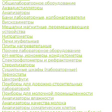
Общелабораторное оборудование
Аквадистилляторы
Анализаторы
Бани лабораторные, колбонагреватели
Вискозиметры
Мешалки магнитные, перемешивающие
устройства
Нитратометры
Печи муфельные
Плиты нагревательные
Прочее лабораторное оборудование
рН-метры, иономеры, кондуктометры
Спектрофотометры и рефрактометры
Стерилизаторы
Сушильные шкафы (лабораторные)
Термостаты
Центрифуги
Приборы для дорожно-строительных
лабораторий
Приборы для молочной промышленности
Анализаторы влажности
Анализаторы качества молока
Анализаторы соматических клеток