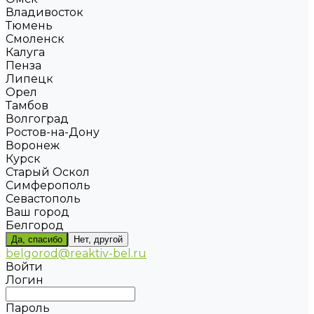
Владивосток
Тюмень
Смоленск
Калуга
Пенза
Липецк
Орел
Тамбов
Волгоград
Ростов-на-Дону
Воронеж
Курск
Старый Оскол
Симферополь
Севастополь
Ваш город
Белгород
Да, спасибо
Нет, другой
belgorod@reaktiv-bel.ru
Войти
Логин
Пароль