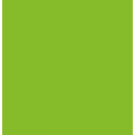
Столы весовые
Столы лабораторные
Стулья лабораторные
Тумбы
Шкафы лабораторные
Дезинфицирующие средства
Дезинфекционные коврики
Дезинфицирующие средства с альдегидами
Кожные антисептики, готовые растворы (спреи)
Средства на основе катионных поверхностно-
активных вещества (КПАВ)
Средства на основе кислородактивных
соединений
Средства на основе хлорактивных соединений
Химические индикаторы и тесты
Индикаторные полоски концентрации растворов
Индикаторы контроля Воздушной стерилизации
Биологические индикаторы воздушной
стерилизации
Индикаторы контроля Газовой стерилизации
Индикаторы контроля предстерил. обработки
Термометры
Гигрометры
Измерители влажности и температуры