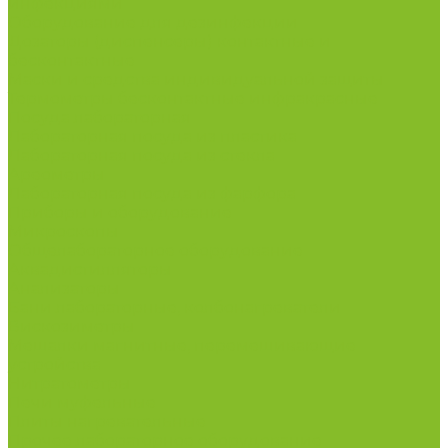
инфекциями
Оборудование для дезинфекции
Дозаторы (диспенсеры) контактные и
бесконтактные
Маски и средства индивидуальной защиты
Термометры бесконтактные инфракрасные
Посуда лабораторная
Лабораторная посуда из пластика
Лабораторная посуда из стекла
Ареометры
Лабораторная посуда из фарфора
Приборы и оборудование
Микроскопы
Общелабораторное оборудование
Аквадистилляторы
Анализаторы
Бани лабораторные, колбонагреватели
Вискозиметры
Мешалки магнитные, перемешивающие
устройства
Нитратометры
Печи муфельные
Плиты нагревательные
Прочее лабораторное оборудование