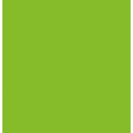
рН-метры, иономеры, кондуктометры
Спектрофотометры и рефрактометры
Стерилизаторы
Сушильные шкафы (лабораторные)
Термостаты
Центрифуги
Приборы для дорожно-строительных
лабораторий
Приборы для молочной промышленности
Анализаторы влажности
Анализаторы качества молока
Анализаторы соматических клеток
Метод Кьельдаля (определение азота и белка)
Приборы для хлебопекарной промышленности
Приборы ПЧП и комплектующие к ним
Весы лабораторные
Пищевые добавки
Мебель лабораторная
Вытяжные шкафы
Мебель для кабинетов химии/физики
Мойки лабораторные
Раздевалки
Стеллажи