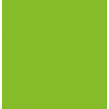
Измерители влажности и температуры
Пирометры (термометры инфракрасные)
Вспомогательные материалы
Химия для бассейнов
Компания
Реквизиты
Сертификаты
Политика конфиденциальности
Прайс-лист
Спецпредложения
Доставка и оплата
Статьи
Контакты
...
Каталог товаров
Химические реактивы
ГСО
Индикаторы
Питательные среды
Реагенты для водоподготовки
Реактивы
Стандарт-титры
Продукция для профилактики и борьбы с