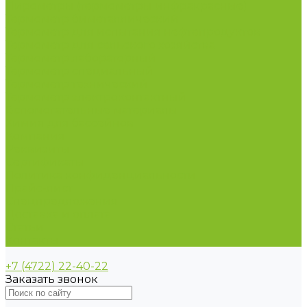
Пирометры (термометры инфракрасные)
Термометр биметаллический
Термометр для испытания нефтепродуктов
Термометр для сельского хозяйства
Термометр лабораторный
Термометр специальный
Термометр технический
Термометр электроконтактный
Вспомогательные материалы
Химия для бассейнов
Компания
Реквизиты
Сертификаты
Политика конфиденциальности
Прайс-лист
Спецпредложения
Доставка и оплата
Статьи
Контакты
+7 (4722) 22-40-22
Заказать звонок