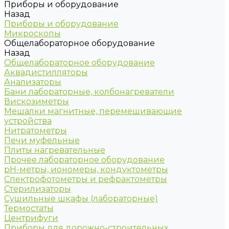
Приборы и оборудование
Назад
Приборы и оборудование
Микроскопы
Общелабораторное оборудование
Назад
Общелабораторное оборудование
Аквадистилляторы
Анализаторы
Бани лабораторные, колбонагреватели
Вискозиметры
Мешалки магнитные, перемешивающие
устройства
Нитратометры
Печи муфельные
Плиты нагревательные
Прочее лабораторное оборудование
рН-метры, иономеры, кондуктометры
Спектрофотометры и рефрактометры
Стерилизаторы
Сушильные шкафы (лабораторные)
Термостаты
Центрифуги
Приборы для дорожно-строительных