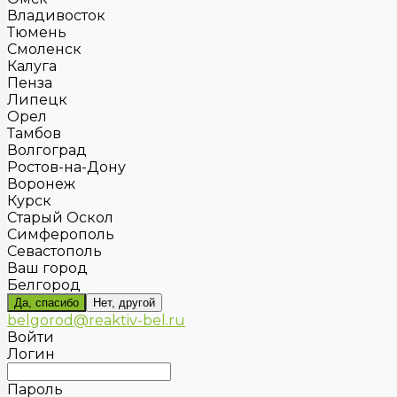
Владивосток
Тюмень
Смоленск
Калуга
Пенза
Липецк
Орел
Тамбов
Волгоград
Ростов-на-Дону
Воронеж
Курск
Старый Оскол
Симферополь
Севастополь
Ваш город
Белгород
Да, спасибо
Нет, другой
belgorod@reaktiv-bel.ru
Войти
Логин
Пароль