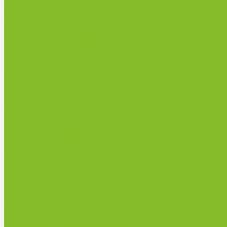
Термостаты
Центрифуги
Приборы для дорожно-строительных лабораторий
Приборы для молочной промышленности
Анализаторы влажности
Анализаторы качества молока
Анализаторы соматических клеток
Метод Кьельдаля (определение азота и белка)
Приборы для хлебопекарной промышленности
Приборы ПЧП и комплектующие к ним
Весы лабораторные
Пищевые добавки
Мебель лабораторная
Вытяжные шкафы
Мебель для кабинетов химии/физики
Мойки лабораторные
Раздевалки
Стеллажи
Столы весовые
Столы лабораторные
Стулья лабораторные
Тумбы
Шкафы лабораторные