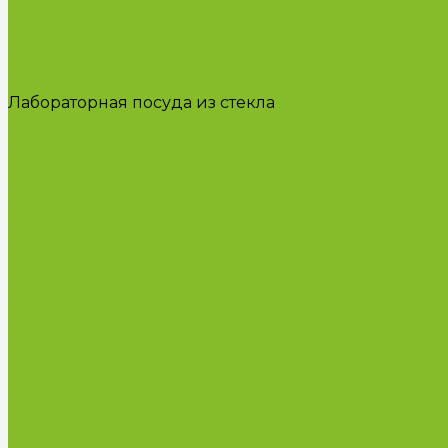
Оборудование для дезинфекции
Дозаторы (диспенсеры) контактные и бесконтактн
Маски и средства индивидуальной защиты
Посуда лабораторная
Лабораторная посуда из пластика
Лабораторная посуда из стекла
Лабораторная посуда из фарфора
Приборы и оборудование
Микроскопы
Общелабораторное оборудование
Приборы для дорожно-строительных лабораторий
Весы лабораторные
Пищевые добавки
Мебель лабораторная
Вытяжные шкафы
Мебель для кабинетов химии/физики
Мойки лабораторные
Дезинфицирующие средства
Дезинфекционные коврики
Дезинфицирующие средства с альдегидами
Кожные антисептики, готовые растворы (спреи)
Термометры
Гигрометры
Измерители влажности и температуры