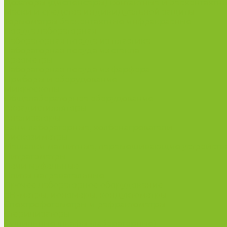
Дозаторы (диспенсеры) контактные и бесконтактн
Маски и средства индивидуальной защиты
Термометры бесконтактные инфракрасные
Посуда лабораторная
Лабораторная посуда из пластика
Лабораторная посуда из стекла
Ареометры
Лабораторная посуда из фарфора
Приборы и оборудование
Микроскопы
Общелабораторное оборудование
Аквадистилляторы
Анализаторы
Бани лабораторные, колбонагреватели
Вискозиметры
Мешалки магнитные, перемешивающие устройств
Нитратометры
Печи муфельные
Плиты нагревательные
Прочее лабораторное оборудование
рН-метры, иономеры, кондуктометры
Спектрофотометры и рефрактометры
Стерилизаторы
Сушильные шкафы (лабораторные)