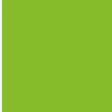
Пирометры (термометры инфракрасные)
Вспомогательные материалы
Химия для бассейнов
Компания
Реквизиты
Сертификаты
Политика конфиденциальности
Прайс-лист
Спецпредложения
Доставка и оплата
Статьи
Контакты
...
Каталог товаров
Химические реактивы
ГСО
Индикаторы
Питательные среды
Реагенты для водоподготовки
Реактивы
Стандарт-титры
Продукция для профилактики и борьбы с инфек
Оборудование для дезинфекции