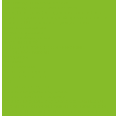
Анализаторы качества молока
Анализаторы соматических клеток
Метод Кьельдаля (определение азота и белка)
Приборы для хлебопекарной промышленности
Приборы ПЧП и комплектующие к ним
Весы лабораторные
Пищевые добавки
Мебель лабораторная
Вытяжные шкафы
Мебель для кабинетов химии/физики
Мойки лабораторные
Раздевалки
Стеллажи
Столы весовые
Столы лабораторные
Стулья лабораторные
Тумбы
Шкафы лабораторные
Дезинфицирующие средства
Дезинфекционные коврики
Дезинфицирующие средства с альдегидами
Кожные антисептики, готовые растворы (спреи)
Средства на основе катионных поверхностно-актив