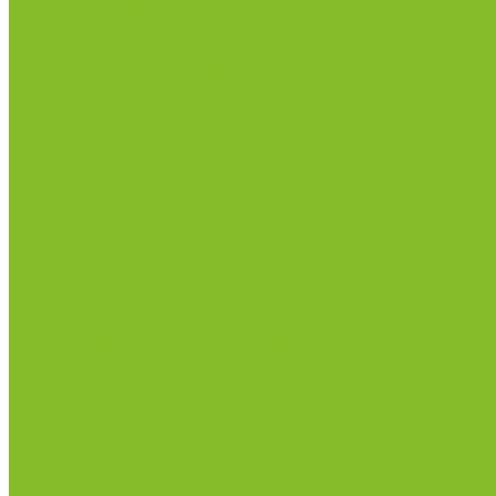
Лабораторная посуда из стекла
Ареометры
Лабораторная посуда из фарфора
Приборы и оборудование
Микроскопы
Общелабораторное оборудование
Аквадистилляторы
Анализаторы
Бани лабораторные, колбонагреватели
Вискозиметры
Мешалки магнитные, перемешивающие устройств
Нитратометры
Печи муфельные
Плиты нагревательные
Прочее лабораторное оборудование
рН-метры, иономеры, кондуктометры
Спектрофотометры и рефрактометры
Стерилизаторы
Сушильные шкафы (лабораторные)
Термостаты
Центрифуги
Приборы для дорожно-строительных лабораторий
Приборы для молочной промышленности
Анализаторы влажности