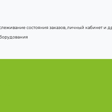
тслеживание состояния заказов, личный кабинет и 
оборудования
циями
ые