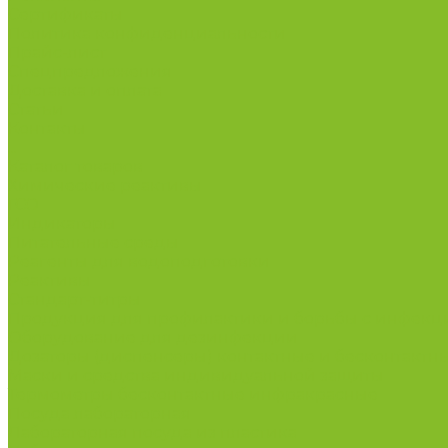
Сертификаты
Политика конфиденциальности
Прайс-лист
Спецпредложения
Доставка и оплата
Статьи
Контакты
...
Каталог товаров
Химические реактивы
ГСО
Индикаторы
Питательные среды
Реагенты для водоподготовки
Реактивы
Стандарт-титры
Продукция для профилактики и борьбы с инфек
Оборудование для дезинфекции
Дозаторы (диспенсеры) контактные и бесконтактн
Маски и средства индивидуальной защиты
Термометры бесконтактные инфракрасные
Посуда лабораторная
Лабораторная посуда из пластика