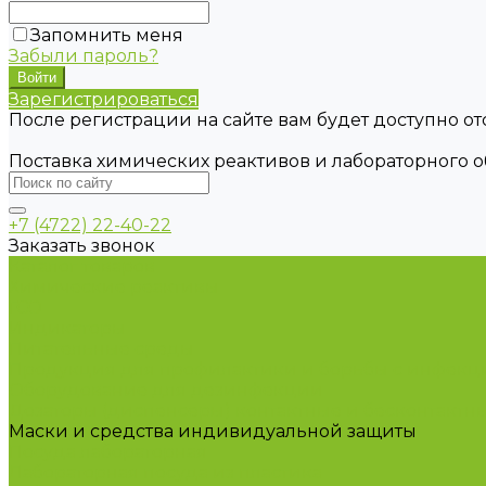
Запомнить меня
Забыли пароль?
Зарегистрироваться
После регистрации на сайте вам будет доступно о
Поставка химических реактивов и лабораторного 
+7 (4722) 22-40-22
Заказать звонок
Каталог товаров
Химические реактивы
ГСО
Индикаторы
Питательные среды
Продукция для профилактики и борьбы с инфек
Оборудование для дезинфекции
Дозаторы (диспенсеры) контактные и бесконтактн
Маски и средства индивидуальной защиты
Посуда лабораторная
Лабораторная посуда из пластика