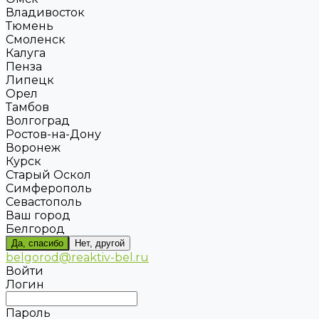
Владивосток
Тюмень
Смоленск
Калуга
Пенза
Липецк
Орел
Тамбов
Волгоград
Ростов-на-Дону
Воронеж
Курск
Старый Оскол
Симферополь
Севастополь
Ваш город
Белгород
Да, спасибо
Нет, другой
belgorod@reaktiv-bel.ru
Войти
Логин
Пароль