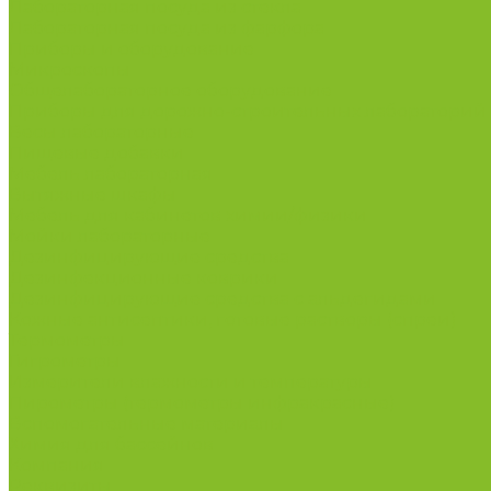
Лабораторная посуда из стекла
Лабораторная посуда из фарфора
Приборы и оборудование
Микроскопы
Общелабораторное оборудование
Приборы для дорожно-строительных лабораторий
Весы лабораторные
Пищевые добавки
Мебель лабораторная
Вытяжные шкафы
Мебель для кабинетов химии/физики
Мойки лабораторные
Дезинфицирующие средства
Дезинфекционные коврики
Дезинфицирующие средства с альдегидами
Кожные антисептики, готовые растворы (спреи)
Термометры
Гигрометры
Измерители влажности и температуры
Пирометры (термометры инфракрасные)
Вспомогательные материалы
Химия для бассейнов
Компания
Реквизиты