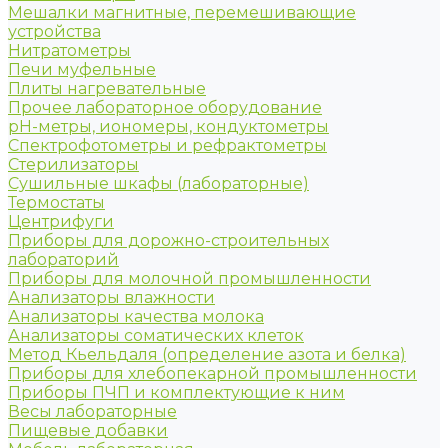
Мешалки магнитные, перемешивающие
устройства
Нитратометры
Печи муфельные
Плиты нагревательные
Прочее лабораторное оборудование
рН-метры, иономеры, кондуктометры
Спектрофотометры и рефрактометры
Стерилизаторы
Сушильные шкафы (лабораторные)
Термостаты
Центрифуги
Приборы для дорожно-строительных
лабораторий
Приборы для молочной промышленности
Анализаторы влажности
Анализаторы качества молока
Анализаторы соматических клеток
Метод Кьельдаля (определение азота и белка)
Приборы для хлебопекарной промышленности
Приборы ПЧП и комплектующие к ним
Весы лабораторные
Пищевые добавки