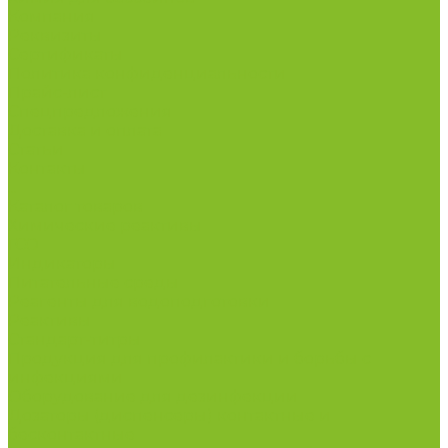
Компания
Реквизиты
Сертификаты
Политика конфиденциальности
Прайс-лист
Спецпредложения
Доставка и оплата
Статьи
Контакты
...
Каталог товаров
Химические реактивы
ГСО
Индикаторы
Питательные среды
Реагенты для водоподготовки
Реактивы
Стандарт-титры
Продукция для профилактики и борьбы с
инфекциями
Оборудование для дезинфекции
Дозаторы (диспенсеры) контактные и
бесконтактные