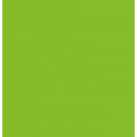
Шкафы лабораторные
Дезинфицирующие средства
Дезинфекционные коврики
Дезинфицирующие средства с альдегидами
Кожные антисептики, готовые растворы (спреи)
Средства на основе катионных поверхностно-
активных вещества (КПАВ)
Средства на основе кислородактивных
соединений
Средства на основе хлорактивных соединений
Химические индикаторы и тесты
Индикаторные полоски концентрации растворов
Индикаторы контроля Воздушной стерилизации
Биологические индикаторы воздушной
стерилизации
Индикаторы контроля Газовой стерилизации
Индикаторы контроля предстерил. обработки
Термометры
Гигрометры
Измерители влажности и температуры
Пирометры (термометры инфракрасные)
Термометр биметаллический
Термометр для испытания нефтепродуктов
Термометр для сельского хозяйства