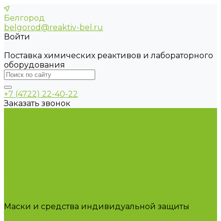
Белгород
belgorod@reaktiv-bel.ru
Войти
Поставка химических реактивов и лабораторного
оборудования
+7 (4722) 22-40-22
Заказать звонок
Каталог товаров
Химические реактивы
ГСО
Индикаторы
Питательные среды
Продукция для профилактики и борьбы с
инфекциями
Оборудование для дезинфекции
Дозаторы (диспенсеры) контактные и
бесконтактные
Маски и средства индивидуальной защиты
Посуда лабораторная