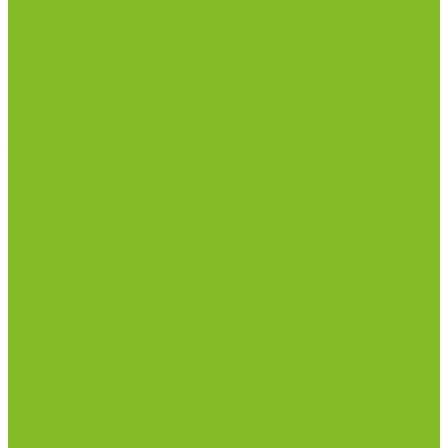
Лабораторная посуда из пластика
Лабораторная посуда из стекла
Лабораторная посуда из фарфора
Приборы и оборудование
Микроскопы
Общелабораторное оборудование
Приборы для дорожно-строительных
лабораторий
Весы лабораторные
Пищевые добавки
Мебель лабораторная
Вытяжные шкафы
Мебель для кабинетов химии/физики
Мойки лабораторные
Дезинфицирующие средства
Дезинфекционные коврики
Дезинфицирующие средства с альдегидами
Кожные антисептики, готовые растворы (спреи)
Термометры
Гигрометры
Измерители влажности и температуры
Пирометры (термометры инфракрасные)
Вспомогательные материалы
Химия для бассейнов