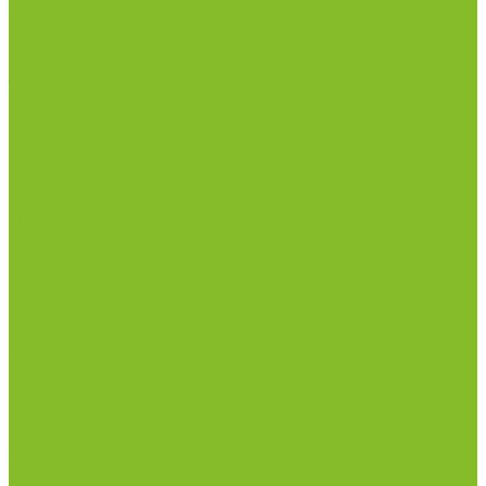
Термостаты
Центрифуги
Приборы для дорожно-строительных
лабораторий
Приборы для молочной промышленности
Анализаторы влажности
Анализаторы качества молока
Анализаторы соматических клеток
Метод Кьельдаля (определение азота и белка)
Приборы для хлебопекарной промышленности
Приборы ПЧП и комплектующие к ним
Весы лабораторные
Пищевые добавки
Мебель лабораторная
Вытяжные шкафы
Мебель для кабинетов химии/физики
Мойки лабораторные
Раздевалки
Стеллажи
Столы весовые
Столы лабораторные
Стулья лабораторные
Тумбы