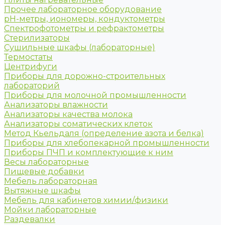
Прочее лабораторное оборудование
рН-метры, иономеры, кондуктометры
Спектрофотометры и рефрактометры
Стерилизаторы
Сушильные шкафы (лабораторные)
Термостаты
Центрифуги
Приборы для дорожно-строительных
лабораторий
Приборы для молочной промышленности
Анализаторы влажности
Анализаторы качества молока
Анализаторы соматических клеток
Метод Кьельдаля (определение азота и белка)
Приборы для хлебопекарной промышленности
Приборы ПЧП и комплектующие к ним
Весы лабораторные
Пищевые добавки
Мебель лабораторная
Вытяжные шкафы
Мебель для кабинетов химии/физики
Мойки лабораторные
Раздевалки